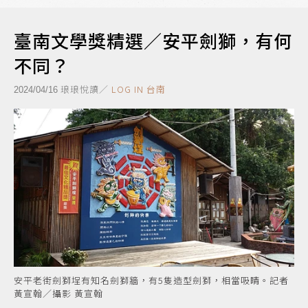
臺南文學獎精選／安平劍獅，有何
不同？
琅琅悅讀／
LOG IN 台南
2024/04/16
安平老街劍獅埕有知名劍獅牆，有5隻造型劍獅，相當吸睛。記者
黃宣翰／攝影 黃宣翰