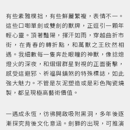
有些素雅樸拙，有些鮮麗繁複，表情不一。
這些口啣單劍或雙劍的獸牌，正逗引一顆年
輕心靈。頂著豔陽，揮汗如雨，穿越曲折市
街，在青春的轉折點，和萬獸之王欣然相
遇。我細數每一隻奔赴眼瞳的神獸，像捻熄
燈火的深夜，和熠熠群星對視的正面衝擊，
感受這避邪、祈福與鎮煞的特殊標誌，如此
強大魅力。不管是灰泥塑造或是彩色陶瓷燒
製，都呈現極高藝術價值。
一遇成永恆，彷彿開啟吸附黑洞，多年後逐
漸探究背後文化意涵。劍獅的出現，可推演