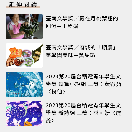
延伸閱讀
臺南文學獎／藏在月桃葉裡的
回憶—王麗娟
臺南文學獎／府城的「順續」
美學與美味—吳品瑜
2023第20屆台積電青年學生文
學獎 短篇小說組 三獎：黃宥茹
〈扮仙〉
2023第20屆台積電青年學生文
學獎 新詩組 三獎：林可婕〈虎
爺〉