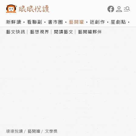
新鮮讀
看聯副
書市圈
藝開罐
迷創作
星劇點
藝文快訊
藝想視界
閱讀藝文
藝開罐夥伴
琅琅悅讀
藝開罐
文學獎