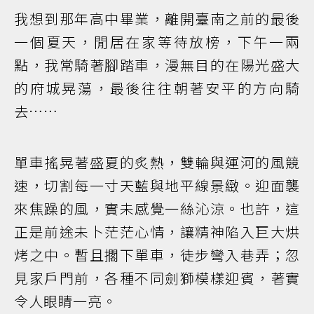
我想到那年高中畢業，離開臺南之前的最後
一個夏天，閒居在家等待放榜，下午一兩
點，我常騎著腳踏車，漫無目的在陽光盛大
的府城晃蕩，最後往往朝著安平的方向騎
去……
單車搖晃著盛夏的炙熱，雙輪與運河的風競
速，切割每一寸天藍與地平線景緻。迎面襲
來焦躁的風，實未感覺一絲沁涼。也許，這
正是前途未卜茫茫心情，讓精神陷入巨大烘
烤之中。暫且擱下單車，徒步彎入巷弄；忽
見家戶門前，各種不同劍獅模樣迎賓，著實
令人眼睛一亮。