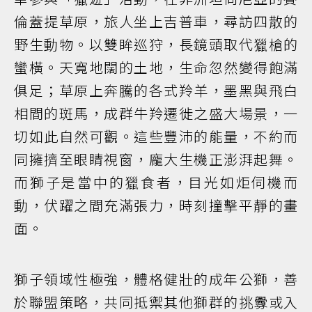
倫蓋提草原，旅人坐上吉普車，尋訪四散的
野生動物。以雙眸巡狩，長鏡頭取代獵槍的
蠻橫。天寬地闊的土地，生命忽然變得飽滿
俱足；草原上奔騰的各式羚羊，墨黑與飛白
相間的斑馬，成群牛羚遷徙之盛大場景，一
切如此自然可觀。這些豐沛的能量，不約而
同擁擠至眼睛視窗，龐大生機正澎湃起舞。
而獅子是當中的獵食者，目光如炬伺機而
動，伏躍之間充滿張力，時刻撞擊平靜的畫
面。
獅子領域性極強，體格健壯的成年公獅，善
於聯盟策略，共同抵禦其他獅群的挑釁或入