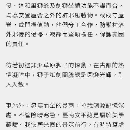
侵。這和風獅爺及劍獅坐鎮功能不謀而合，
均為安置屋舍之外的辟邪厭勝物。或戍守屋
脊，或門楣值勤，他們分工合作，防禦村落
外邪佞的侵擾，寂靜而堅執擔任，保護家園
的責任。
彷若初遇非洲草原獅子的悸動，在古都的熱
情凝眸中，獅子啣劍圖騰總是閃爍光輝，引
人入彀。
車站外，忽焉而至的暴雨，拉我溯源記憶深
處。不管陰晴寒暑，臺南安平總是屬於美學
範疇。我依著光圈的景深前行，有時特寫虛