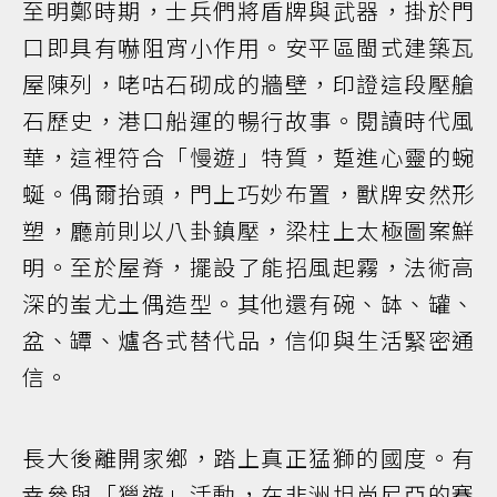
至明鄭時期，士兵們將盾牌與武器，掛於門
口即具有嚇阻宵小作用。安平區閩式建築瓦
屋陳列，咾咕石砌成的牆壁，印證這段壓艙
石歷史，港口船運的暢行故事。閱讀時代風
華，這裡符合「慢遊」特質，踅進心靈的蜿
蜒。偶爾抬頭，門上巧妙布置，獸牌安然形
塑，廳前則以八卦鎮壓，梁柱上太極圖案鮮
明。至於屋脊，擺設了能招風起霧，法術高
深的蚩尤土偶造型。其他還有碗、缽、罐、
盆、罈、爐各式替代品，信仰與生活緊密通
信。
長大後離開家鄉，踏上真正猛獅的國度。有
幸參與「獵遊」活動，在非洲坦尚尼亞的賽