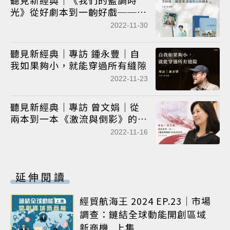
光》從好劇本到一齣好戲──李
屏瑤 × 陳慧翎談盧熙京的劇本
2022-11-30
聽見新經典｜專訪 鍾永豐｜自
我如果夠小，就能穿過所有縫隙
2022-11-23
聽見新經典｜專訪 曾文娟｜從
兩本到一本――《激流與倒影》的成
書故事
2022-11-16
延伸閱讀
經貿航海王 2024 EP.23｜市場
調查：鏈結全球動能開創區域
新商機_上集