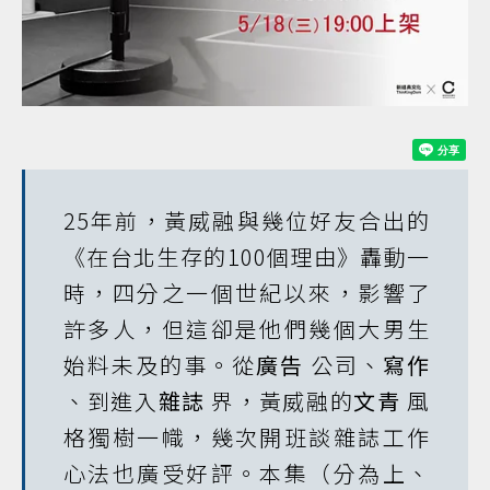
25年前，黃威融與幾位好友合出的
《在台北生存的100個理由》轟動一
時，四分之一個世紀以來，影響了
許多人，但這卻是他們幾個大男生
始料未及的事。從
廣告
公司、
寫作
、到進入
雜誌
界，黃威融的
文青
風
格獨樹一幟，幾次開班談雜誌工作
心法也廣受好評。本集（分為上、