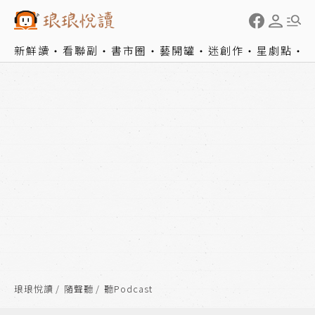
新鮮讀
看聯副
書市圈
藝開罐
迷創作
星劇點
琅琅悅讀
隨聲聽
聽Podcast