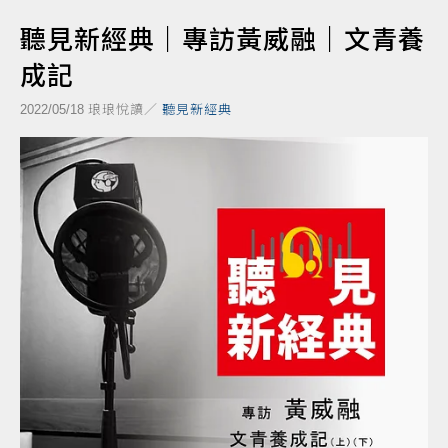
聽見新經典｜專訪黃威融｜文青養
成記
琅琅悅讀／
聽見新經典
2022/05/18