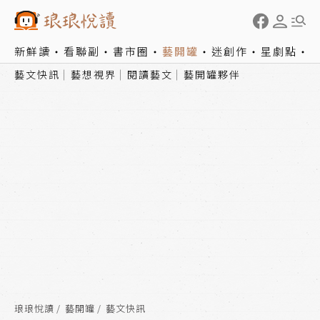
新鮮讀
看聯副
書市圈
藝開罐
迷創作
星劇點
藝文快訊
藝想視界
閱讀藝文
藝開罐夥伴
琅琅悅讀
藝開罐
藝文快訊