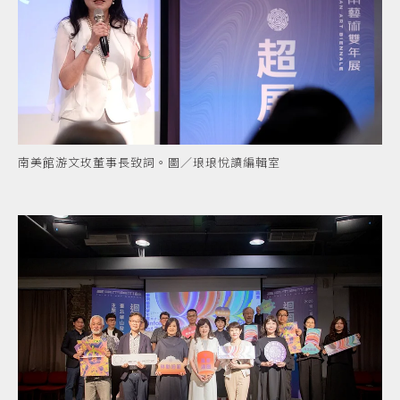
南美館游文玫董事長致詞。圖／琅琅悅讀編輯室