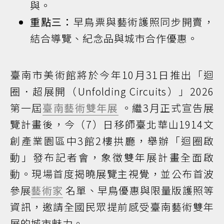
與。
重點三：
早鳥票與藝術護照同步開賣，
結合導覽、紀念品與城市合作優惠。
臺南市美術館將於今年10月31日推出「迴
圈．超展開（Unfolding Circuits）」2026
第一屆
臺南藝術雙年展
。繼3月正式宣告展
覽計畫後，今（7）日移師臺北華山1914文
創產業園區中3館2樓拱廳，舉辦「迴圈啟
動」發布記者會，象徵雙年展計畫全面啟
動。現場首度揭曉展覽主視覺，並公布首波
參展
藝術家
名單、早鳥優惠與限量版護照等
資訊，邀請全國民眾提前感受臺南藝術雙年
展的城市魅力。