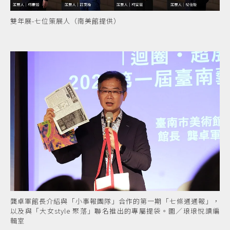
雙年展-七位策展人（南美館提供）
龔卓軍館長介紹與「小事報團隊」合作的第一期「七條通通報」，
以及與「大女style 聚落」聯名推出的專屬提袋。圖／琅琅悅讀編
輯室