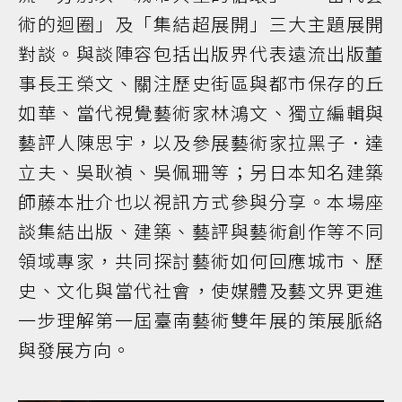
術的迴圈」及「集結超展開」三大主題展開
對談。與談陣容包括出版界代表遠流出版董
事長王榮文、關注歷史街區與都市保存的丘
如華、當代視覺藝術家林鴻文、獨立編輯與
藝評人陳思宇，以及參展藝術家拉黑子．達
立夫、吳耿禎、吳佩珊等；另日本知名建築
師藤本壯介也以視訊方式參與分享。本場座
談集結出版、建築、藝評與藝術創作等不同
領域專家，共同探討藝術如何回應城市、歷
史、文化與當代社會，使媒體及藝文界更進
一步理解第一屆臺南藝術雙年展的策展脈絡
與發展方向。