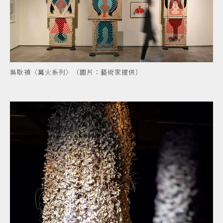
吳耿禎〈篝火系列〉（圖片：藝術家提供）