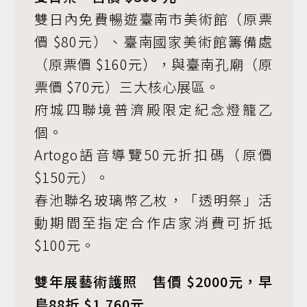
雙日內免費暢遊臺南市美術館（原票
價 $80元）、臺南國家美術館籌備處
（原票價 $160元），與臺南孔廟（原
票價 $70元）三大核心展區。
府城四聯境普濟殿限定紀念燈籠乙
個。
Artogo語音導覽50元折扣碼（原價
$150元）。
春池聯名玻璃幣乙枚，「透明祭」活
動期間至指定合作店家消費可折抵
$100元。
雙年展藝術護照 售價 $2000元，早
鳥88折 $1,760元