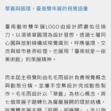
華蓋與圓環，臺南雙年展的視覺語彙
臺南藝術雙年展LOGO由設計師蕭佑任操
刀，以湯德章圓環為設計發想，透過七層同
心圓與放射線構成視覺識別，呼應循環、交
流與城市巷弄紋理，也展現「臺南就是一座
美術館」的策展精神。
而本屆主視覺則由毛毛雨設計負責視覺概念
與動態分鏡，並攜手空集設計完成動態製
作。毛毛雨設計以「華蓋」為核心概念，將
七個策展子題轉化為層層展開的環狀結構，
呼應雙年展主題「迴圈．超展開」，並以旋