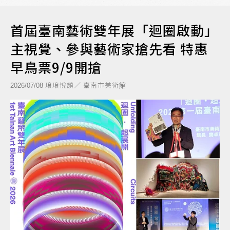
首屆臺南藝術雙年展「迴圈啟動」
主視覺、參與藝術家搶先看 特惠
早鳥票9/9開搶
琅琅悅讀／ 臺南市美術館
2026/07/08