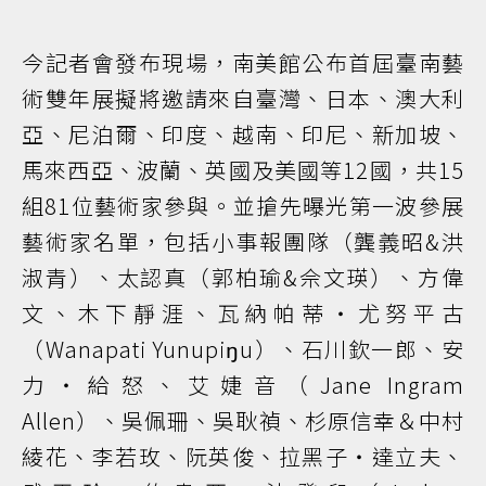
今記者會發布現場，南美館公布首屆臺南藝
術雙年展擬將邀請來自臺灣、日本、澳大利
亞、尼泊爾、印度、越南、印尼、新加坡、
馬來西亞、波蘭、英國及美國等12國，共15
組81位藝術家參與。並搶先曝光第一波參展
藝術家名單，包括小事報團隊（龔義昭&洪
淑青）、太認真（郭柏瑜&佘文瑛）、方偉
文、木下靜涯、瓦納帕蒂・尤努平古
（Wanapati Yunupiŋu）、石川欽一郎、安
力・給怒、艾婕音（Jane Ingram
Allen）、吳佩珊、吳耿禎、杉原信幸＆中村
綾花、李若玫、阮英俊、拉黑子・達立夫、