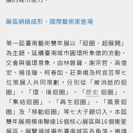
展區網絡成形，國際藝術家進場
第一屆臺南藝術雙年展以「迴圈．超展開」
為主題，延續臺南城市圓環所象徵的流動、
交會與循環意象，由林磐聳、謝宗哲、高俊
宏、楊佳璇、柯春如、莊東橋及柯宜芸等七
位策展人共同策劃，分別從「被消逝的迴
圈」、「環．境迴圈」、「
歷史
迴圈」、
「集結迴圈」、「再生迴圈」、「風景迴
圈」及「移動迴圈」等七大子題切入。本屆
雙年展規模串聯達16個核心展區與16個衛星
展區，展覽場域遍布臺南城區各角落。邀請