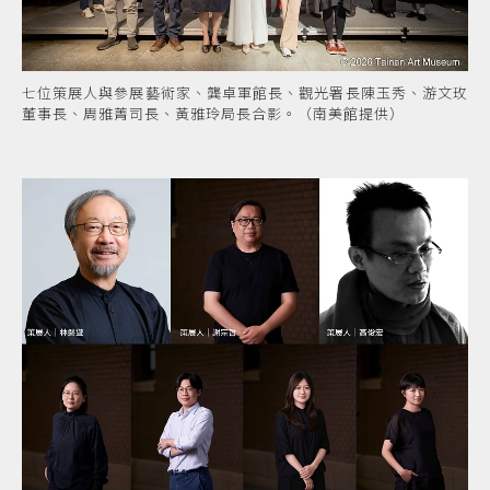
七位策展人與參展藝術家、龔卓軍館長、觀光署長陳玉秀、游文玫
董事長、周雅菁司長、黃雅玲局長合影。（南美館提供）