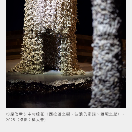
杉原信幸＆中村綾花〈西拉雅之樹、波浪的家譜、蕭壠之船〉，
2025（攝影：吳太普）