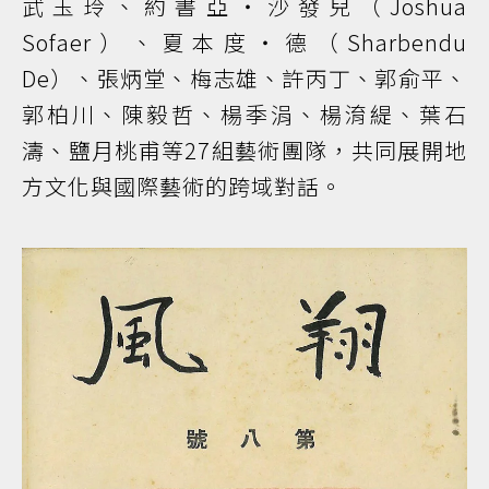
武玉玲、約書亞・沙發兒（Joshua
Sofaer）、夏本度・德（Sharbendu
De）、張炳堂、梅志雄、許丙丁、郭俞平、
郭柏川、陳毅哲、楊季涓、楊淯緹、葉石
濤、鹽月桃甫等27組藝術團隊，共同展開地
方文化與國際藝術的跨域對話。