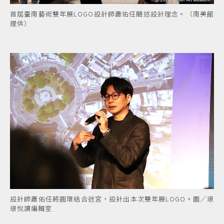
首屆臺南藝術雙年展LOGO設計師蕭佑任簡述設計理念。（南美館
提供）
設計師蕭佑任將圓環結合迷宮，設計出本次雙年展LOGO。圖／琅
琅悅讀編輯室