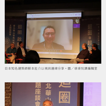
日本知名建築師藤本壯介以視訊連線分享。圖／琅琅悅讀編輯室