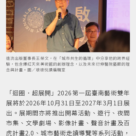
遠流出版董事長王榮文，在「城市共生的循環」中分享他的跨界經
驗，包含爆紅天來美術館的創辦理念，以及未來衍伸醫院藝廊的理
念與計畫。圖／琅琅悅讀編輯室
「迴圈．超展開」2026第一屆臺南藝術雙年
展將於2026年10月31日至2027年3月1日展
出。展期間亦將推出開幕活動、遊行、夜間
市集、文學劇場、影像計畫、聲音計畫及百
虎計畫2.0、城市藝術走讀導覽等系列活動，