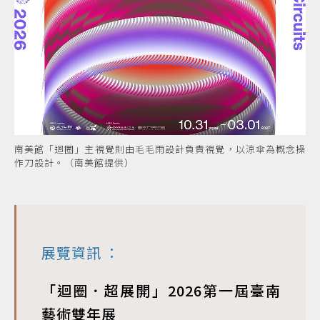
南美館「迴圈」主視覺則由毛毛雨設計負責視覺，以涼傘為概念操
作刀設計。（南美館提供）
展覽資訊
：
「迴圈．超展開」2026第一屆臺南
藝術雙年展