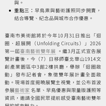
與。
重點三：
早鳥票與藝術護照同步開賣，
結合導覽、紀念品與城市合作優惠。
臺南市美術館將於今年10月31日推出「迴
圈．超展開（Unfolding Circuits）」2026
第一屆
臺南藝術雙年展
。繼3月正式宣告展
覽計畫後，今（7）日移師臺北華山1914文
創產業園區中3館2樓拱廳，舉辦「迴圈啟
動」發布記者會，象徵雙年展計畫全面啟
動。現場首度揭曉展覽主視覺，並公布首波
參展
藝術家
名單、早鳥優惠與限量版護照等
資訊，邀請全國民眾提前感受臺南藝術雙年
展的城市魅力。