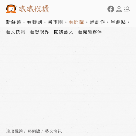
新鮮讀
看聯副
書市圈
藝開罐
迷創作
星劇點
藝文快訊
藝想視界
閱讀藝文
藝開罐夥伴
琅琅悅讀
藝開罐
藝文快訊