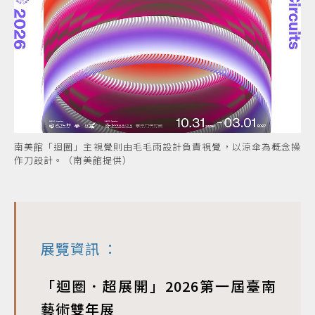
南美館「迴圈」主視覺則由毛毛雨設計負責視覺，以涼傘為概念操
作刀設計。（南美館提供）
展覽資訊
：
「迴圈．超展開」2026第一屆臺南
藝術雙年展