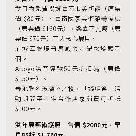
雙日內免費暢遊臺南市美術館（原票
價 $80元）、臺南國家美術館籌備處
（原票價 $160元），與臺南孔廟（原
票價 $70元）三大核心展區。
府城四聯境普濟殿限定紀念燈籠乙
個。
Artogo語音導覽50元折扣碼（原價
$150元）。
春池聯名玻璃幣乙枚，「透明祭」活
動期間至指定合作店家消費可折抵
$100元。
雙年展藝術護照 售價 $2000元，早
鳥88折 $1,760元