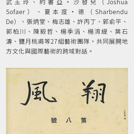
武玉玲、約書亞・沙發兒（Joshua
Sofaer）、夏本度・德（Sharbendu
De）、張炳堂、梅志雄、許丙丁、郭俞平、
郭柏川、陳毅哲、楊季涓、楊淯緹、葉石
濤、鹽月桃甫等27組藝術團隊，共同展開地
方文化與國際藝術的跨域對話。