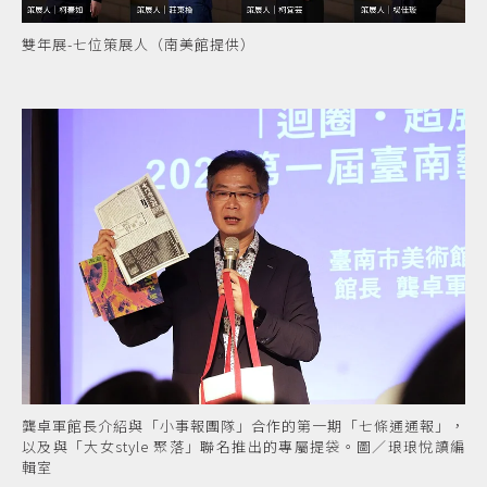
雙年展-七位策展人（南美館提供）
龔卓軍館長介紹與「小事報團隊」合作的第一期「七條通通報」，
以及與「大女style 聚落」聯名推出的專屬提袋。圖／琅琅悅讀編
輯室