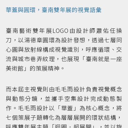
華蓋與圓環，臺南雙年展的視覺語彙
臺南藝術雙年展LOGO由設計師蕭佑任操
刀，以湯德章圓環為設計發想，透過七層同
心圓與放射線構成視覺識別，呼應循環、交
流與城市巷弄紋理，也展現「臺南就是一座
美術館」的策展精神。
而本屆主視覺則由毛毛雨設計負責視覺概念
與動態分鏡，並攜手空集設計完成動態製
作。毛毛雨設計以「華蓋」為核心概念，將
七個策展子題轉化為層層展開的環狀結構，
呼應雙年展主題「迴圈．超展開」，並以旋