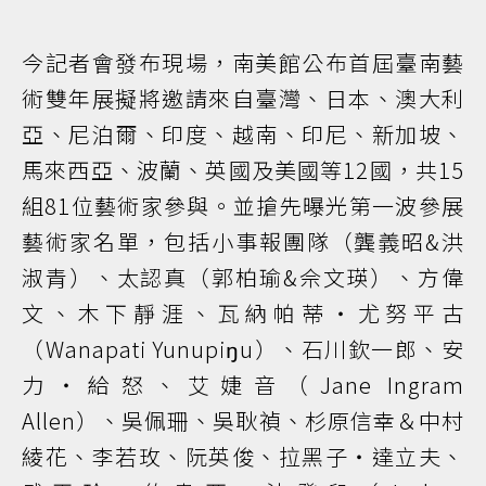
今記者會發布現場，南美館公布首屆臺南藝
術雙年展擬將邀請來自臺灣、日本、澳大利
亞、尼泊爾、印度、越南、印尼、新加坡、
馬來西亞、波蘭、英國及美國等12國，共15
組81位藝術家參與。並搶先曝光第一波參展
藝術家名單，包括小事報團隊（龔義昭&洪
淑青）、太認真（郭柏瑜&佘文瑛）、方偉
文、木下靜涯、瓦納帕蒂・尤努平古
（Wanapati Yunupiŋu）、石川欽一郎、安
力・給怒、艾婕音（Jane Ingram
Allen）、吳佩珊、吳耿禎、杉原信幸＆中村
綾花、李若玫、阮英俊、拉黑子・達立夫、