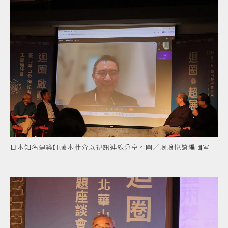
日本知名建築師藤本壯介以視訊連線分享。圖／琅琅悅讀編輯室