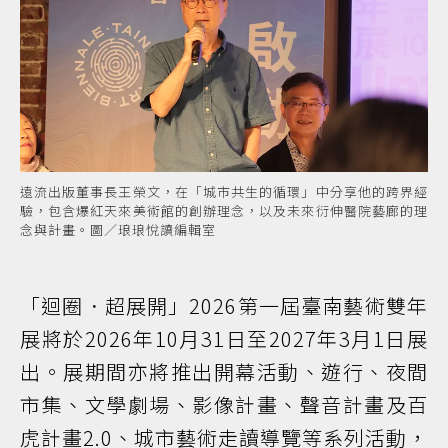
遠流出版董事長王榮文，在「城市共生的循環」中分享他的跨界經
驗，包含爆紅天來美術館的創辦理念，以及未來衍伸醫院藝廊的理
念與計畫。圖／琅琅悅讀編輯室
「迴圈．超展開」2026第一屆臺南藝術雙年
展將於2026年10月31日至2027年3月1日展
出。展期間亦將推出開幕活動、遊行、夜間
市集、文學劇場、影像計畫、聲音計畫及百
虎計畫2.0、城市藝術走讀導覽等系列活動，