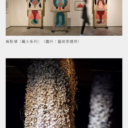
吳耿禎〈篝火系列〉（圖片：藝術家提供）