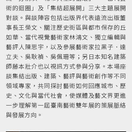
術的迴圈」及「集結超展開」三大主題展開
對談。與談陣容包括出版界代表遠流出版董
事長王榮文、關注歷史街區與都市保存的丘
如華、當代視覺藝術家林鴻文、獨立編輯與
藝評人陳思宇，以及參展藝術家拉黑子．達
立夫、吳耿禎、吳佩珊等；另日本知名建築
師藤本壯介也以視訊方式參與分享。本場座
談集結出版、建築、藝評與藝術創作等不同
領域專家，共同探討藝術如何回應城市、歷
史、文化與當代社會，使媒體及藝文界更進
一步理解第一屆臺南藝術雙年展的策展脈絡
與發展方向。