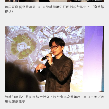
首屆臺南藝術雙年展LOGO設計師蕭佑任簡述設計理念。（南美館
提供）
設計師蕭佑任將圓環結合迷宮，設計出本次雙年展LOGO。圖／琅
琅悅讀編輯室