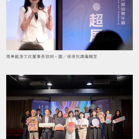
南美館游文玫董事長致詞。圖／琅琅悅讀編輯室