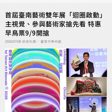
首屆臺南藝術雙年展「迴圈啟動」
主視覺、參與藝術家搶先看 特惠
早鳥票9/9開搶
琅琅悅讀／ 臺南市美術館
2026/07/08