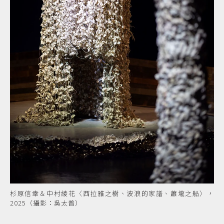
杉原信幸＆中村綾花〈西拉雅之樹、波浪的家譜、蕭壠之船〉，
2025（攝影：吳太普）