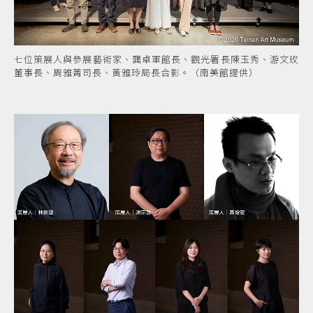
七位策展人與參展藝術家、龔卓軍館長、觀光署長陳玉秀、游文玫
董事長、周雅菁司長、黃雅玲局長合影。（南美館提供）