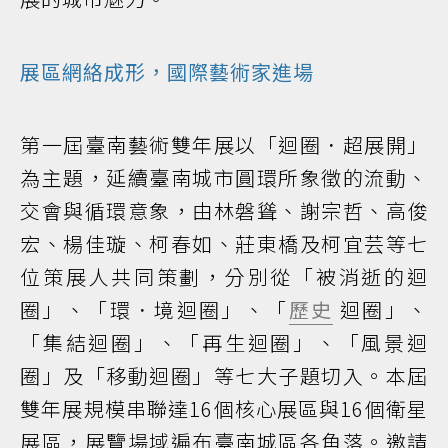
展區網絡成形，國際藝術家進場
第一屆臺南藝術雙年展以「迴圈．超展開」
為主題，延續臺南城市圓環所象徵的流動、
交會與循環意象，由林磐聳、謝宗哲、高俊
宏、楊佳璇、柯春如、莊東橋及柯宜芸等七
位策展人共同策劃，分別從「被消逝的迴
圈」、「環．境迴圈」、「
歷史
迴圈」、
「集結迴圈」、「再生迴圈」、「風景迴
圈」及「移動迴圈」等七大子題切入。本屆
雙年展規模串聯達16個核心展區與16個衛星
展區，展覽場域遍布臺南城區各角落。邀請