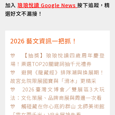
加入
琅琅悅讀 Google News
按下追蹤，精
選好文不漏接！
2026 藝文資訊一把抓！
🎊 【抽獎】琅琅悅讀四歲周年慶登
場！票選TOP20關鍵詞抽千元禮券
🎊 避開《龍藏經》排隊潮與換展期！
故宮北院限展國寶與「滑冰」更精采
🎊 2026臺灣文博會／雙展區3大玩
法：文化策展、品牌商展與周邊一次看
🎊 觸碰藏在你心底的群山 北師美術館
「雲在兩千米」VR大展搶先看