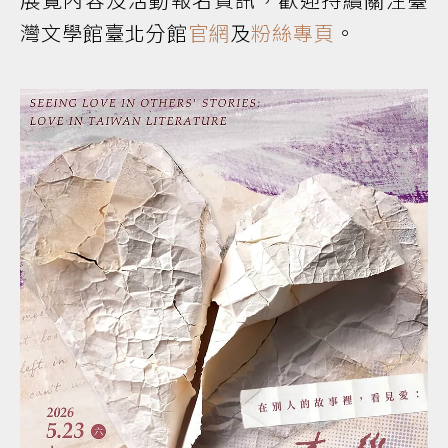
灣文學館臺北分館
官網
及
粉絲專頁
。