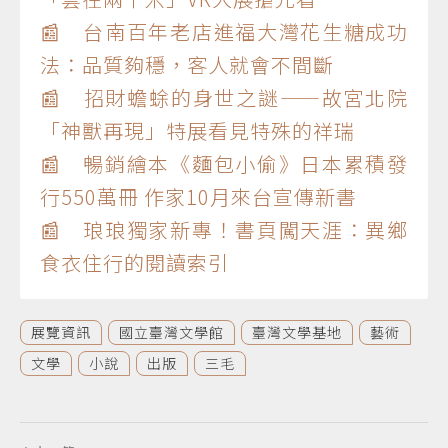
📰 台南百年老店進福大灣花生糖成功
法：品質夠穩，客人就會不間斷
📰 招財蟾蜍的身世之謎——故宮北院
「神獸再現」特展看見特殊的祥瑞
📰 暢銷繪本《麵包小偷》日本累積發
行550萬冊 作家10月來台宣傳新書
📰 琅琅獨家新專！書頁闖天涯：異鄉
食衣住行的閱讀索引
展覽資訊
國立臺灣文學館
臺灣文學基地
藝術
文學
小說
出版
三毛