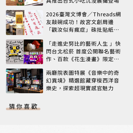
具推出台式小吃沉浸展攤登場
2026臺灣文博會／Threads網
友敲碗成功！故宮文創周邊
「觀汝似有瘋症」硃批貼紙搶
先開賣
「走進史努比的藝術人生 」快
閃台北松菸 首度公開聯名藝術
作、百款《花生漫畫》限定商
品同步登場
兩廳院表圖特展《音樂中的奇
幻異境》精選館藏穿梭西洋音
樂史，探索超現實感官魅力
猜你喜歡