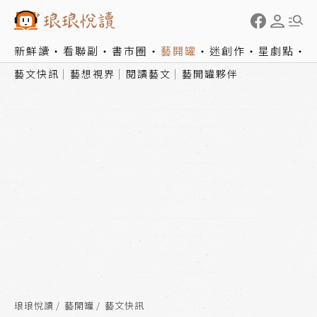
新鮮讀
看聯副
書市圈
藝開罐
迷創作
星劇點
藝文快訊
藝想視界
閱讀藝文
藝開罐夥伴
琅琅悅讀
藝開罐
藝文快訊