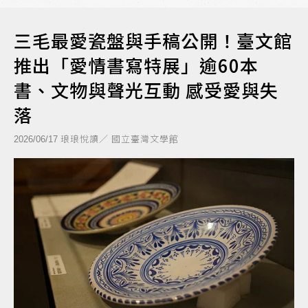
三毛最愛瓷盤與手稿公開！臺文館
推出「愛情書寫特展」逾60本
書、文物與聲光互動 感受愛與失
落
琅琅悅讀／ 國立臺灣文學館
2026/06/17