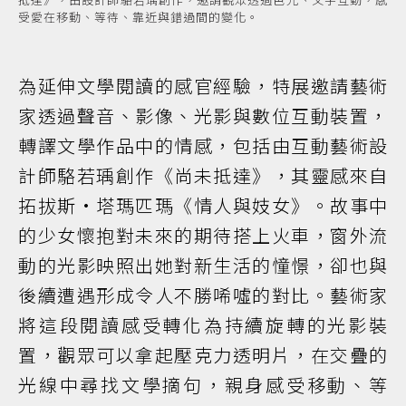
受愛在移動、等待、靠近與錯過間的變化。
為延伸文學閱讀的感官經驗，特展邀請藝術
家透過聲音、影像、光影與數位互動裝置，
轉譯文學作品中的情感，包括由互動藝術設
計師駱若瑀創作《尚未抵達》，其靈感來自
拓拔斯·塔瑪匹瑪《情人與妓女》。故事中
的少女懷抱對未來的期待搭上火車，窗外流
動的光影映照出她對新生活的憧憬，卻也與
後續遭遇形成令人不勝唏噓的對比。藝術家
將這段閱讀感受轉化為持續旋轉的光影裝
置，觀眾可以拿起壓克力透明片，在交疊的
光線中尋找文學摘句，親身感受移動、等