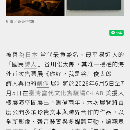
組圖／琅琅悅讀
被譽為
日本
當代最負盛名、最平易近人的
「國民
詩人
」谷川俊太郎，其唯一授權的海
外首次售票展《你好，我是谷川俊太郎──
詩人與他的
創作
展》將於2026年6月5日至7
月5日在
臺灣當代文化實驗場C-LAB
美援大
樓展演空間展出。籌備兩年，本次展覽將首
度公開多項珍貴文本與跨界合作的作品，以
全新影像、聲音裝置與多媒體互動，讓觀眾