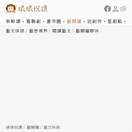
新鮮讀
看聯副
書市圈
藝開罐
迷創作
星劇點
藝文快訊
藝想視界
閱讀藝文
藝開罐夥伴
琅琅悅讀
藝開罐
藝文快訊