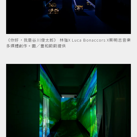
《你好，我是谷川俊太郎》 林強X Luca Bonaccors X蔡明志音樂
多媒體創作。圖／豐和蔚蔚提供