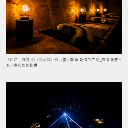
《你好，我是谷川俊太郎》鄧九雲X 李勻 愛情的四時_聲音裝置。
圖／豐和蔚蔚提供