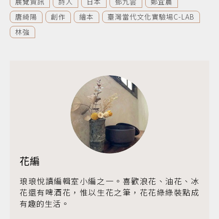
展覽資訊
詩人
日本
鄧九雲
鄭宜農
唐綺陽
創作
繪本
臺灣當代文化實驗場C-LAB
林強
花編
琅琅悅讀編輯室小編之一。喜歡浪花、油花、冰
花還有啤酒花，惟以生花之筆，花花綠綠裝點成
有趣的生活。