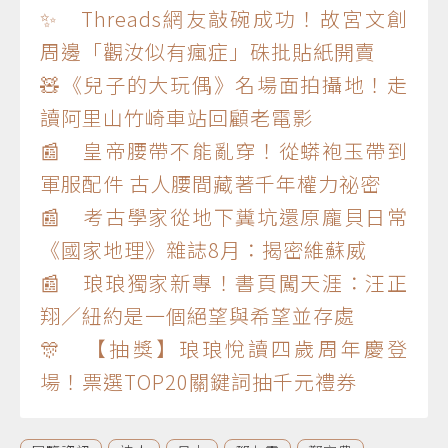
✨ Threads網友敲碗成功！故宮文創
周邊「觀汝似有瘋症」硃批貼紙開賣
🧸《兒子的大玩偶》名場面拍攝地！走
讀阿里山竹崎車站回顧老電影
📰 皇帝腰帶不能亂穿！從蟒袍玉帶到
軍服配件 古人腰間藏著千年權力祕密
📰 考古學家從地下糞坑還原龐貝日常
《國家地理》雜誌8月：揭密維蘇威
📰 琅琅獨家新專！書頁闖天涯：汪正
翔／紐約是一個絕望與希望並存處
🎊 【抽獎】琅琅悅讀四歲周年慶登
場！票選TOP20關鍵詞抽千元禮券