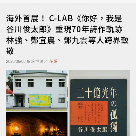
海外首展！ C-LAB《你好，我是
谷川俊太郎》重現70年詩作軌跡
林強、鄭宜農、鄧九雲等人跨界致
敬
琅琅悅讀／
花編
2026/06/08