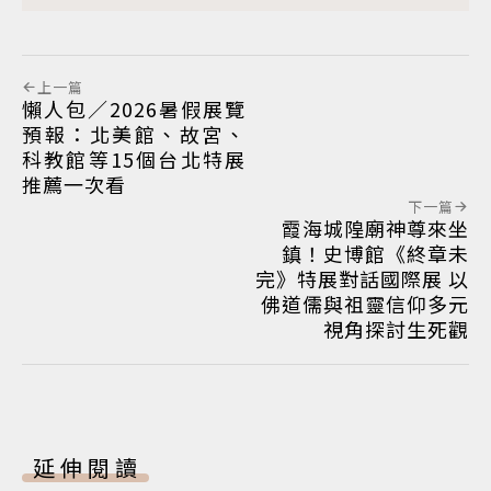
上一篇
懶人包／2026暑假展覽
預報：北美館、故宮、
科教館等15個台北特展
推薦一次看
下一篇
霞海城隍廟神尊來坐
鎮！史博館《終章未
完》特展對話國際展 以
佛道儒與祖靈信仰多元
視角探討生死觀
延伸閱讀