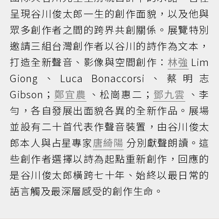
呈現谷川俊太郎一生的創作面貌，以及他與
眾多創作者之間的跨界共創關係。展覽特別
邀請三組台灣創作者以谷川的詩作為文本，
打造全新聲音、影像與空間創作：
林強
Lim
Giong、Luca Bonaccorsi、蔡明志
Gibson；
鄭宜農
、松崗惠二；
鄧九雲
、李
勻，各自發展出面貌各異的全新作品。展場
並設有二十首代表作聲音裝置，由谷川俊太
郎本人與占星專家
唐綺陽
分別獻聲朗讀。這
些創作者選擇以詩為起點重新創作，回應的
是谷川俊太郎橫跨七十年、始終以最日常的
語言觸及最深層感受的創作生命。