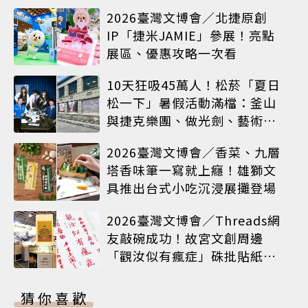
2026臺灣文博會／北捷原創
IP「捷米JAMIE」參展！亮點
展區、優惠攻略一次看
10天狂吸45萬人！松菸「夏日
松一下」暑假活動滿檔：釜山
與捷克樂團、做光劍、藝術窗
框等熱鬧登場
2026臺灣文博會／香菜、九層
塔香味筆一寫就上癮！雄獅文
具推出台式小吃沉浸展攤登場
2026臺灣文博會／Threads網
友敲碗成功！故宮文創周邊
「觀汝似有瘋症」硃批貼紙搶
先開賣
猜你喜歡