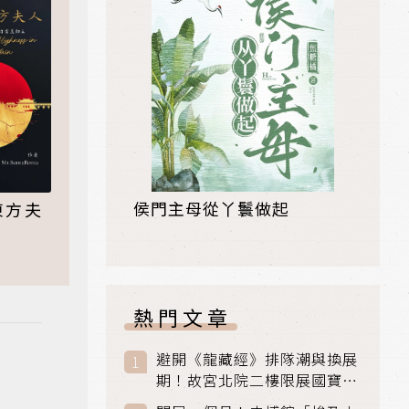
侯門主母從丫鬟做起
東方夫
熱門文章
避開《龍藏經》排隊潮與換展
期！故宮北院二樓限展國寶
〈元世祖出獵圖〉、乾隆最愛