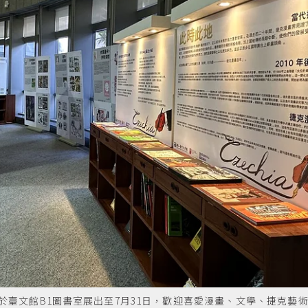
於臺文館B1圖書室展出至7月31日，歡迎喜愛漫畫、文學、捷克藝