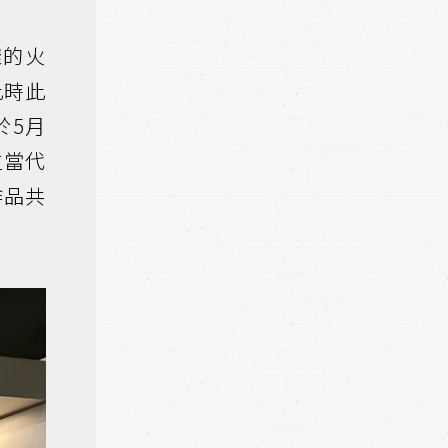
樣的火
此時此
，於5月
位當代
作品共