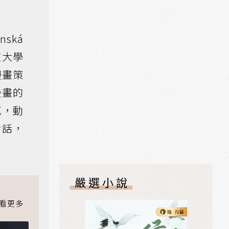
ská
技大學
漫畫策
漫畫的
感，動
對話，
嚴選小說