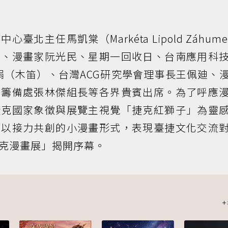
主任馬凱棠（Markéta Lipold Záhumen
芳、漫畫家阮光民、星期一回收日、台南應用科
娟（木笛）、台灣ACG研究學會理事長王佩廸、
館籌備處張林傑組長等各界貴賓出席。為了呼應
捷克國家象徵與展覽主視覺「捷克紅獅子」為靈
，以接力共創的小漫畫形式，表現臺捷文化交流
克漫畫展」揭開序幕。