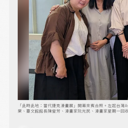
「此時此地：當代捷克漫畫展」開幕來賓合照。左起台灣A
棠、臺文館館長陳瑩芳、漫畫家阮光民、漫畫家星期一回