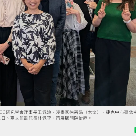
CG研究學會理事長王佩廸、漫畫家徐碧娟（木笛）、捷克中心臺北
收日、臺文館副館長林佩蓉、策展顧問陳怡靜。