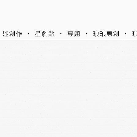
迷創作
星劇點
專題
琅琅原創