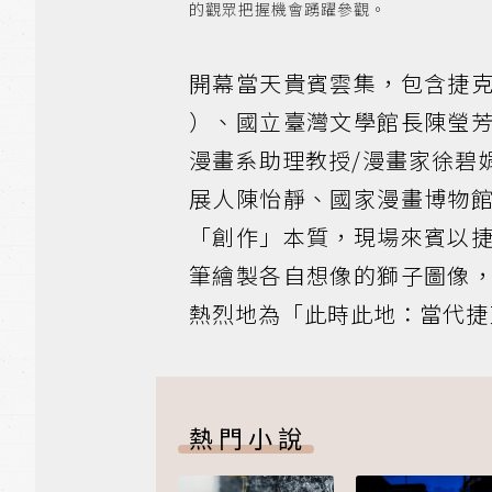
的觀眾把握機會踴躍參觀。
開幕當天貴賓雲集，包含捷克中心臺北
）、國立臺灣文學館長陳瑩
漫畫系助理教授/漫畫家徐碧
展人陳怡靜、國家漫畫博物
「創作」本質，現場來賓以
筆繪製各自想像的獅子圖像
熱烈地為「此時此地：當代捷
熱門小說