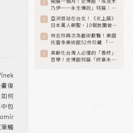
開展一個月！史博館「埃及木
「滑冰賽」更精采
乃伊──永生傳說」特展：看
見物件構築的永生風景
亞洲首站在台北！《炎上展》
日本萬人朝聖，10個放膽做自
己場景與台灣獨家展品同步亮
林志玲再次為藝術獻聲！美國
相
托雷多美術館52件珍藏 「古
典光影大師：林布蘭到哥雅」
高齡化台灣人必懂的「善終」
在富邦美術館隆重開展
哲學！史博館特展「終章未
完」超越生死的文化觀想
ínek
漫畫復
者如何
其中包
mír
膩筆觸