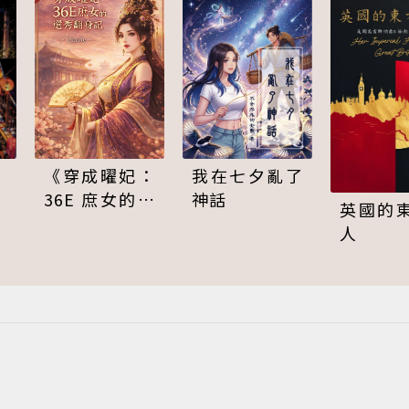
《穿成曜妃：
我在七夕亂了
36E 庶女的選
神話
英國的
秀翻身記》
人