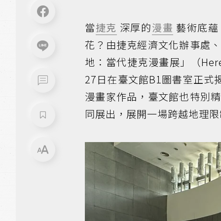
當
捷克
深厚的
漫畫
藝術底蘊
花？由捷克經濟文化辦事處
地：當代捷克漫畫展」（Here and
27日在臺文館B1圖書室正
漫畫家作品，臺文館也特別
同展出，展開一場跨越地理限