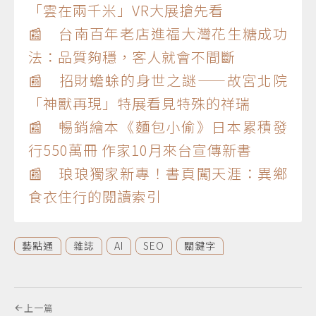
「雲在兩千米」VR大展搶先看
📰 台南百年老店進福大灣花生糖成功
法：品質夠穩，客人就會不間斷
📰 招財蟾蜍的身世之謎——故宮北院
「神獸再現」特展看見特殊的祥瑞
📰 暢銷繪本《麵包小偷》日本累積發
行550萬冊 作家10月來台宣傳新書
📰 琅琅獨家新專！書頁闖天涯：異鄉
食衣住行的閱讀索引
藝點通
雜誌
AI
SEO
關鍵字
上一篇