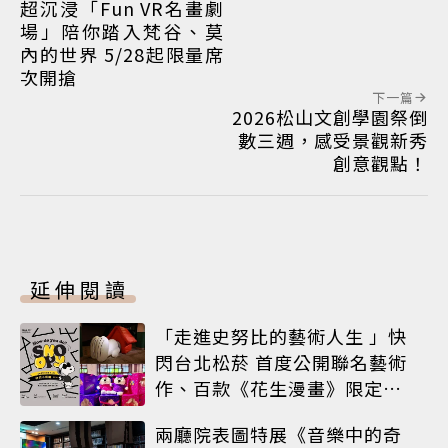
超沉浸「Fun VR名畫劇
場」陪你踏入梵谷、莫
內的世界 5/28起限量席
次開搶
下一篇
2026松山文創學園祭倒
數三週，感受景觀新秀
創意觀點！
延伸閱讀
「走進史努比的藝術人生 」快
閃台北松菸 首度公開聯名藝術
作、百款《花生漫畫》限定商
品同步登場
兩廳院表圖特展《音樂中的奇