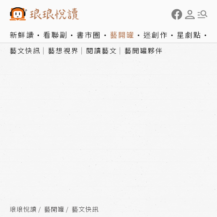
新鮮讀
看聯副
書市圈
藝開罐
迷創作
星劇點
藝文快訊
藝想視界
閱讀藝文
藝開罐夥伴
琅琅悅讀
藝開罐
藝文快訊