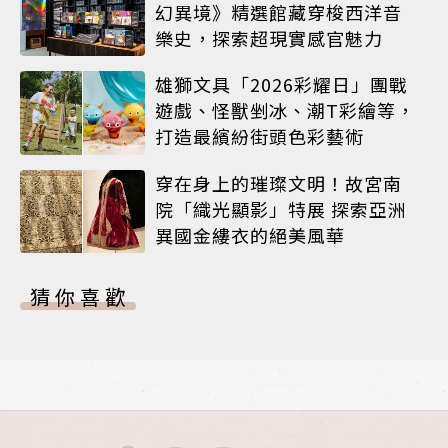
幻異境》精選館藏穿梭西洋音
樂史，探索超現實感官魅力
雄獅文具「2026彩耀日」團戰
遊戲、怪獸剉冰、潮T彩繪等，
打造最繽紛街頭色彩藝術
穿在身上的璀璨文明！故宮南
院「織光顯影」特展 探索亞洲
異國金縷衣的絕美風華
猜你喜歡