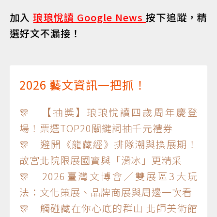
加入
琅琅悅讀 Google News
按下追蹤，精
選好文不漏接！
2026 藝文資訊一把抓！
🎊 【抽獎】琅琅悅讀四歲周年慶登
場！票選TOP20關鍵詞抽千元禮券
🎊 避開《龍藏經》排隊潮與換展期！
故宮北院限展國寶與「滑冰」更精采
🎊 2026臺灣文博會／雙展區3大玩
法：文化策展、品牌商展與周邊一次看
🎊 觸碰藏在你心底的群山 北師美術館