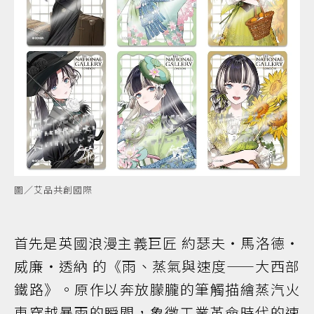
圖／艾品共創國際
首先是英國浪漫主義巨匠 約瑟夫・馬洛德・
威廉・透納 的《雨、蒸氣與速度——大西部
鐵路》。原作以奔放朦朧的筆觸描繪蒸汽火
車穿越暴雨的瞬間，象徵工業革命時代的速