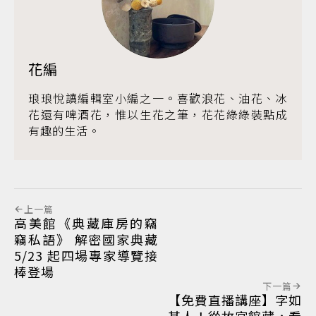
花編
琅琅悅讀編輯室小編之一。喜歡浪花、油花、冰
花還有啤酒花，惟以生花之筆，花花綠綠裝點成
有趣的生活。
上一篇
高美館《典藏庫房的竊
竊私語》 解密國家典藏
5/23 起四場專家導覽接
棒登場
下一篇
【免費直播講座】字如
其人！從故宮館藏，看