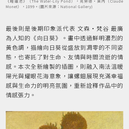
《睡蓮池》（The Water-Lily Pond），克勞德・莫內（Claude
Monet），1899。(圖片來源：National Gallery)
最後則是後期印象派代表 文森・梵谷 最廣
為人知的《向日葵》。畫中透過鮮明濃烈的
黃色調，描繪向日葵從盛放到凋零的不同姿
態，也寄託了對生命、友情與時間流逝的情
感。本次全新繪製的插圖，則融入南法溫暖
陽光與耀眼花海意象，讓螺鈿展現充滿幸福
感與生命力的明亮氛圍，重新詮釋作品中的
情感張力。