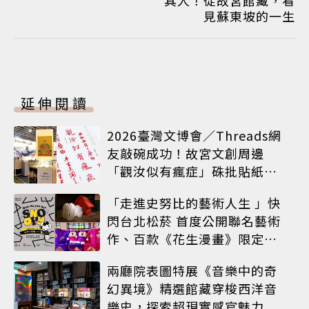
見蘇東坡的一生
延伸閱讀
2026臺灣文博會／Threads網
友敲碗成功！故宮文創周邊
「觀汝似有瘋症」硃批貼紙搶
先開賣
「走進史努比的藝術人生 」快
閃台北松菸 首度公開聯名藝術
作、百款《花生漫畫》限定商
品同步登場
兩廳院表圖特展《音樂中的奇
幻異境》精選館藏穿梭西洋音
樂史，探索超現實感官魅力