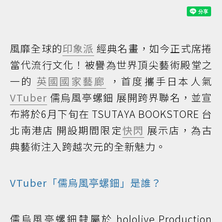
風靡全球的
印象派
經典名畫，如今正式席捲
當代流行文化！被譽為世界頂尖藝術殿堂之
一的
英國國家藝廊
，首度攜手日本人氣
VTuber
儒烏風亭螺鈿 展開跨界聯名，並宣
布將於6月下旬在 TSUTAYA BOOKSTORE 台
北南港店 開設期間限定
快閃
展示店，為古
典藝術注入跨越次元的全新魅力。
VTuber「儒烏風亭螺鈿」是誰？
儒烏風亭螺鈿隸屬於 hololive Production