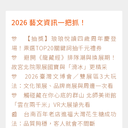
2026 藝文資訊一把抓！
🎊 【抽獎】琅琅悅讀四歲周年慶登
場！票選TOP20關鍵詞抽千元禮券
🎊 避開《龍藏經》排隊潮與換展期！
故宮北院限展國寶與「滑冰」更精采
🎊 2026臺灣文博會／雙展區3大玩
法：文化策展、品牌商展與周邊一次看
🎊 觸碰藏在你心底的群山 北師美術館
「雲在兩千米」VR大展搶先看
📰 台南百年老店進福大灣花生糖成功
法：品質夠穩，客人就會不間斷