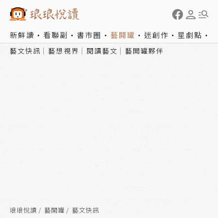
新鮮讀
看聯副
書市圈
藝開罐
迷創作
星劇點
藝文快訊
藝想視界
閱讀藝文
藝開罐夥伴
琅琅悅讀
藝開罐
藝文快訊