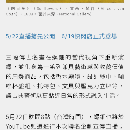
《向日葵》（Sunflowers），文森・梵谷（Vincent van
Gogh），1888。(圖片來源：National Gallery)
5/22直播搶先公開 6/19快閃店正式登場
三幅傳世名畫在螺鈿的當代視角下重新演
繹，並化身為一系列兼具藝術感與收藏價值
的周邊商品，包括香水霧噴、設計絲巾、咖
啡杯盤組、托特包、文具與壓克力立牌等，
讓古典藝術以更貼近日常的形式融入生活。
5月22日晚間8點（台灣時間），螺鈿也將於
YouTube頻道進行本次聯名企劃宣傳直播；