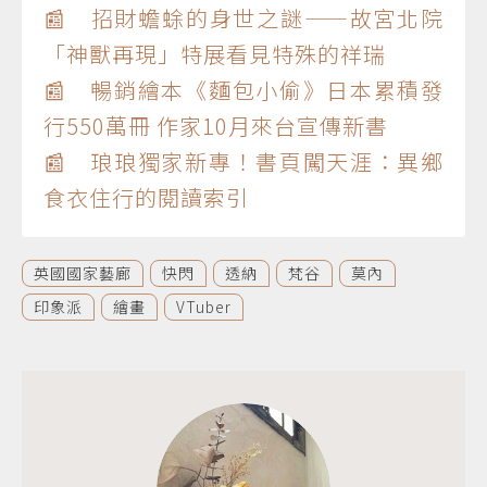
📰 招財蟾蜍的身世之謎——故宮北院
「神獸再現」特展看見特殊的祥瑞
📰 暢銷繪本《麵包小偷》日本累積發
行550萬冊 作家10月來台宣傳新書
📰 琅琅獨家新專！書頁闖天涯：異鄉
食衣住行的閱讀索引
英國國家藝廊
快閃
透納
梵谷
莫內
印象派
繪畫
VTuber