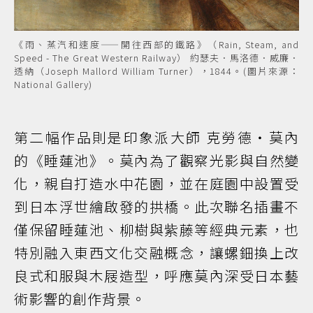
《雨、蒸汽和速度——開往西部的鐵路》（Rain, Steam, and
Speed - The Great Western Railway） 約瑟夫．馬洛德．威廉．
透納（Joseph Mallord William Turner），1844。(圖片來源：
National Gallery)
第二幅作品則是印象派大師 克勞德・莫內
的《睡蓮池》。莫內為了觀察光影與自然變
化，親自打造水中花園，並在庭園中設置受
到日本浮世繪啟發的拱橋。此次聯名插畫不
僅保留睡蓮池、柳樹與紫藤等經典元素，也
特別融入東西文化交融概念，讓螺鈿換上改
良式和服與木屐造型，呼應莫內深受日本藝
術影響的創作背景。