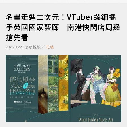
名畫走進二次元！VTuber螺鈿攜
手英國國家藝廊 南港快閃店周邊
搶先看
琅琅悅讀／
花編
2026/05/21