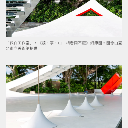
「做白工作室」，《鏡・亭・山：相看兩不厭》細節圖。圖像由臺
北市立美術館提供