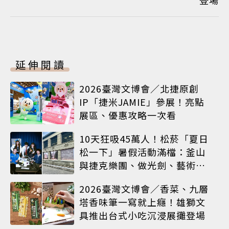
延伸閱讀
2026臺灣文博會／北捷原創
IP「捷米JAMIE」參展！亮點
展區、優惠攻略一次看
10天狂吸45萬人！松菸「夏日
松一下」暑假活動滿檔：釜山
與捷克樂團、做光劍、藝術窗
框等熱鬧登場
2026臺灣文博會／香菜、九層
塔香味筆一寫就上癮！雄獅文
具推出台式小吃沉浸展攤登場