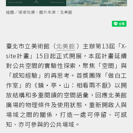
組圖／琅琅悅讀，圖片來源：北美館
臺北市立美術館（
北美館
）主辦第13屆「X-
site計畫」15日起正式開展，本屆計畫延續
對公共空間的實驗性探索，聚焦「空間」與
「感知經驗」的再思考。首獎團隊「做白工
作室」的《鏡・亭・山：相看兩不厭》以開
放結構和多重閱讀的空間語彙，回應北美館
廣場的物理條件及使用狀態，重新開啟人與
場域之間的關係，打造一處可停留、可感
知、亦可參與的公共場域。