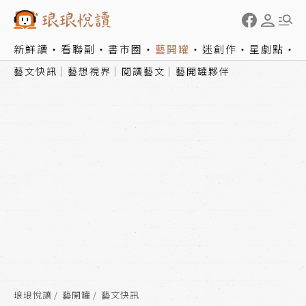
新鮮讀
看聯副
書市圈
藝開罐
迷創作
星劇點
藝文快訊
藝想視界
閱讀藝文
藝開罐夥伴
琅琅悅讀
藝開罐
藝文快訊