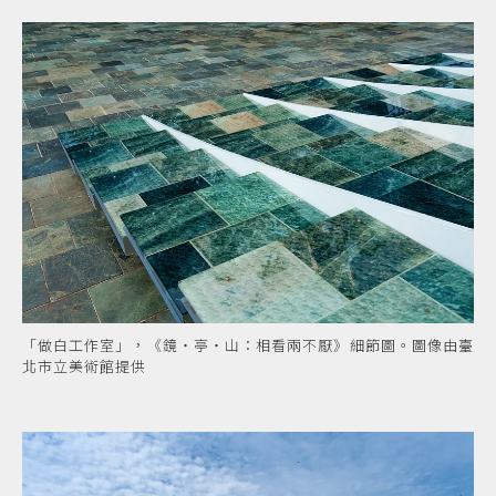
「做白工作室」，《鏡・亭・山：相看兩不厭》細節圖。圖像由臺
北市立美術館提供