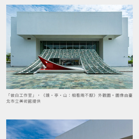
「做白工作室」，《鏡・亭・山：相看兩不厭》外觀圖。圖像由臺
北市立美術館提供