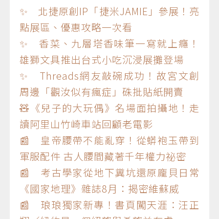
✨ 北捷原創IP「捷米JAMIE」參展！亮
點展區、優惠攻略一次看
✨ 香菜、九層塔香味筆一寫就上癮！
雄獅文具推出台式小吃沉浸展攤登場
✨ Threads網友敲碗成功！故宮文創
周邊「觀汝似有瘋症」硃批貼紙開賣
🧸《兒子的大玩偶》名場面拍攝地！走
讀阿里山竹崎車站回顧老電影
📰 皇帝腰帶不能亂穿！從蟒袍玉帶到
軍服配件 古人腰間藏著千年權力祕密
📰 考古學家從地下糞坑還原龐貝日常
《國家地理》雜誌8月：揭密維蘇威
📰 琅琅獨家新專！書頁闖天涯：汪正