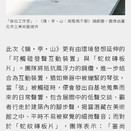
「做白工作室」，《鏡・亭・山：相看兩不厭》細節圖。圖像由臺
北市立美術館提供
此次《鏡・亭・山》更有由環境發想延伸的
「可觸碰發聲互動裝置」與「蛇紋磚板
片」。團隊將抵抗風浮力的鋼纜，進一步結
合為互動裝置，猶如樂器中被繃緊的琴弦，
當「弦」被觸碰時，便會發出自基地蒐集而
來的日常聲響，包含展間中的低聲交談、觀
者行走於建築內的腳步聲，揭露潛藏在美術
館之中、平時不易被察覺的細微聲音；而對
於「蛇紋磚板片」，團隊表示：「塞尚