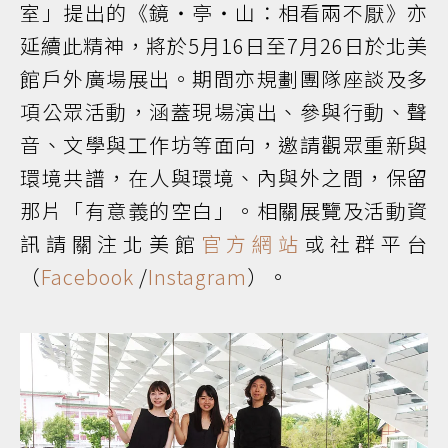
室」提出的《鏡・亭・山：相看兩不厭》亦
延續此精神，將於5月16日至7月26日於北美
館戶外廣場展出。期間亦規劃團隊座談及多
項公眾活動，涵蓋現場演出、參與行動、聲
音、文學與工作坊等面向，邀請觀眾重新與
環境共譜，在人與環境、內與外之間，保留
那片「有意義的空白」。相關展覽及活動資
訊請關注北美館
官方網站
或社群平台
（
Facebook
/
Instagram
）。