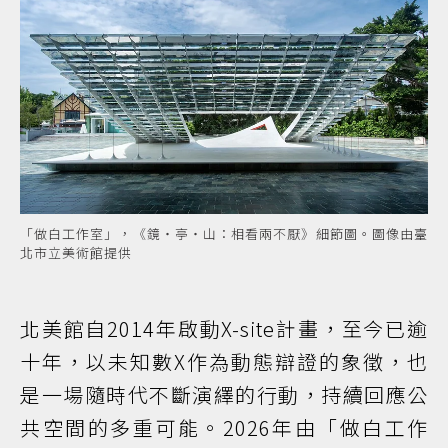
「做白工作室」，《鏡・亭・山：相看兩不厭》細節圖。圖像由臺
北市立美術館提供
北美館自2014年啟動X-site計畫，至今已逾
十年，以未知數X作為動態辯證的象徵，也
是一場隨時代不斷演繹的行動，持續回應公
共空間的多重可能。2026年由「做白工作