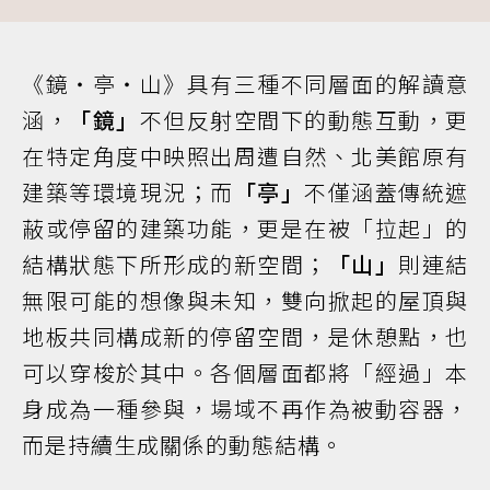
《鏡・亭・山》具有三種不同層面的解讀意
涵，
「鏡」
不但反射空間下的動態互動，更
在特定角度中映照出周遭自然、北美館原有
建築等環境現況；而
「亭」
不僅涵蓋傳統遮
蔽或停留的建築功能，更是在被「拉起」的
結構狀態下所形成的新空間；
「山」
則連結
無限可能的想像與未知，雙向掀起的屋頂與
地板共同構成新的停留空間，是休憩點，也
可以穿梭於其中。各個層面都將「經過」本
身成為一種參與，場域不再作為被動容器，
而是持續生成關係的動態結構。