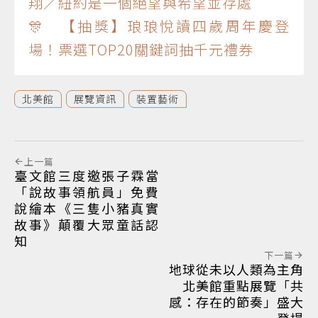
翔／紐約是一個絕望與希望並存處
🎊 【抽獎】琅琅悅讀四歲周年慶登
場！票選TOP20關鍵詞抽千元禮券
北美館
展覽資訊
裝置藝術
上一篇
臺文館三度邀張子霖當
「說故事領航員」免費
說繪本《三隻小豬真實
故事》顛覆大眾童話認
知
下一篇
地球從未以人類為主角
北美館重點展覽「共
感：存在的節奏」盛大
登場