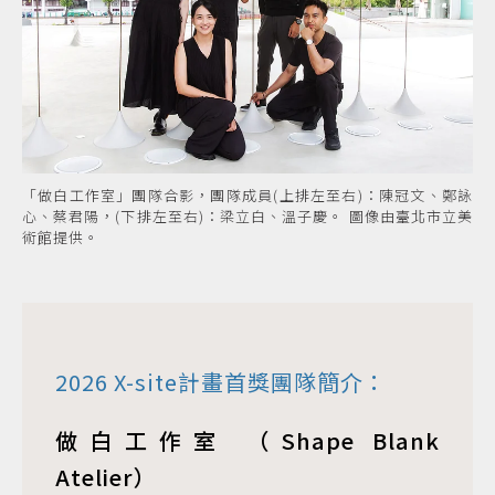
「做白工作室」團隊合影，團隊成員(上排左至右)：陳冠文、鄭詠
心、蔡君陽，(下排左至右)：梁立白、溫子慶。 圖像由臺北市立美
術館提供。
2026 X-site計畫首獎團隊簡介：
做白工作室 （Shape Blank
Atelier）