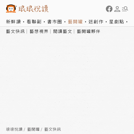
新鮮讀
看聯副
書市圈
藝開罐
迷創作
星劇點
藝文快訊
藝想視界
閱讀藝文
藝開罐夥伴
琅琅悅讀
藝開罐
藝文快訊