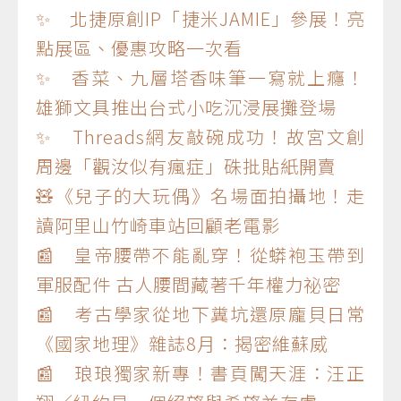
✨ 北捷原創IP「捷米JAMIE」參展！亮
點展區、優惠攻略一次看
✨ 香菜、九層塔香味筆一寫就上癮！
雄獅文具推出台式小吃沉浸展攤登場
✨ Threads網友敲碗成功！故宮文創
周邊「觀汝似有瘋症」硃批貼紙開賣
🧸《兒子的大玩偶》名場面拍攝地！走
讀阿里山竹崎車站回顧老電影
📰 皇帝腰帶不能亂穿！從蟒袍玉帶到
軍服配件 古人腰間藏著千年權力祕密
📰 考古學家從地下糞坑還原龐貝日常
《國家地理》雜誌8月：揭密維蘇威
📰 琅琅獨家新專！書頁闖天涯：汪正