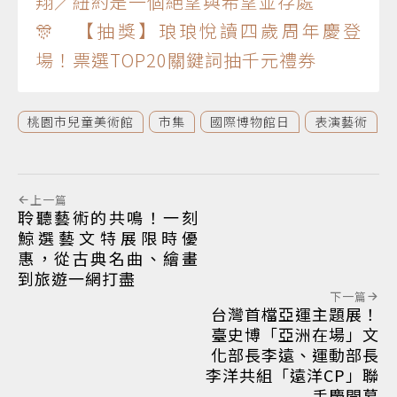
翔／紐約是一個絕望與希望並存處
🎊 【抽獎】琅琅悅讀四歲周年慶登
場！票選TOP20關鍵詞抽千元禮券
桃園市兒童美術館
市集
國際博物館日
表演藝術
上一篇
聆聽藝術的共鳴！一刻
鯨選藝文特展限時優
惠，從古典名曲、繪畫
到旅遊一網打盡
下一篇
台灣首檔亞運主題展！
臺史博「亞洲在場」文
化部長李遠、運動部長
李洋共組「遠洋CP」聯
手慶開幕