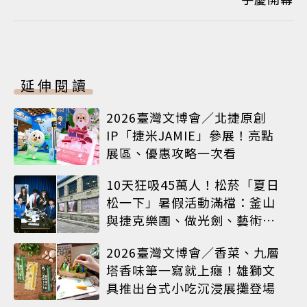
延伸閱讀
2026臺灣文博會／北捷原創
IP「捷米JAMIE」參展！亮點
展區、優惠攻略一次看
10天狂吸45萬人！松菸「夏日
松一下」暑假活動滿檔：釜山
與捷克樂團、做光劍、藝術窗
框等熱鬧登場
2026臺灣文博會／香菜、九層
塔香味筆一寫就上癮！雄獅文
具推出台式小吃沉浸展攤登場