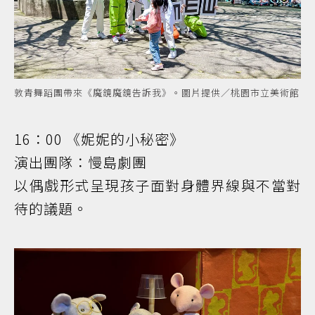
敦青舞蹈團帶來《魔鏡魔鏡告訴我》。圖片提供／桃園市立美術館
16：00 《妮妮的小秘密》
演出團隊：慢島劇團
以偶戲形式呈現孩子面對身體界線與不當對
待的議題。