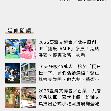
延伸閱讀
2026臺灣文博會／北捷原創
IP「捷米JAMIE」參展！亮點
展區、優惠攻略一次看
10天狂吸45萬人！松菸「夏日
松一下」暑假活動滿檔：釜山
與捷克樂團、做光劍、藝術窗
框等熱鬧登場
2026臺灣文博會／香菜、九層
塔香味筆一寫就上癮！雄獅文
具推出台式小吃沉浸展攤登場