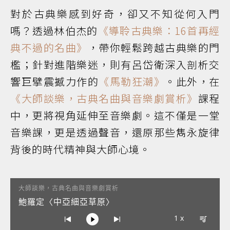
對於古典樂感到好奇，卻又不知從何入門
嗎？透過林伯杰的
《導聆古典樂：16首再經
典不過的名曲》
，帶你輕鬆跨越古典樂的門
檻；針對進階樂迷，則有呂岱衛深入剖析交
響巨擘震撼力作的
《馬勒狂潮》
。此外，在
《大師談樂，古典名曲與音樂劇賞析》
課程
中，更將視角延伸至音樂劇。這不僅是一堂
音樂課，更是透過聲音，還原那些雋永旋律
背後的時代精神與大師心境。
大師談樂，古典名曲與音樂劇賞析
鮑羅定〈中亞細亞草原〉
1 x