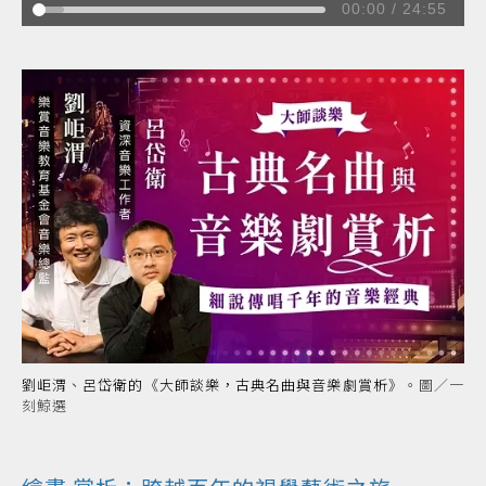
00:00
/
24:55
1
發刊詞：樂聽樂有意思的古典音樂入門
Audio artist
2
鮑羅定〈中亞細亞草原〉
Audio artist
3
韋瓦第小提琴協奏曲《春》第一樂章
Audio artist
4
發刊詞：百年風華音樂劇
Audio artist
5
流行樂X閃耀巨星魅力：《鐘樓怪人》、《羅密歐與茱麗
葉》
Audio artist
6
除非吟唱，否則歌不成歌：《真善美》
Audio artist
劉岠渭、呂岱衛的
《大師談樂，古典名曲與音樂劇賞析》
。圖／一
刻鯨選