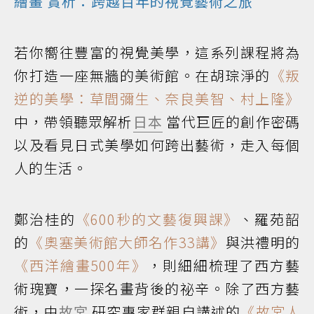
繪畫
賞析：跨越百年的視覺藝術之旅
若你嚮往豐富的視覺美學，這系列課程將為
你打造一座無牆的美術館。在胡琮淨的
《叛
逆的美學：草間彌生、奈良美智、村上隆》
中，帶領聽眾解析
日本
當代巨匠的創作密碼
以及看見日式美學如何跨出藝術，走入每個
人的生活。
鄭治桂的
《600秒的文藝復興課》
、羅苑韶
的
《奧塞美術館大師名作33講》
與洪禮明的
《西洋繪畫500年》
，則細細梳理了西方藝
術瑰寶，一探名畫背後的祕辛。除了西方藝
術，由
故宮
研究專家群親自講述的
《故宮人