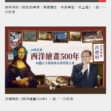
胡琮淨的
《叛逆的美學：草間彌生、奈良美智、村上隆》
。圖／一
刻鯨選
洪禮明的
《西洋繪畫500年》
。圖／一刻鯨選