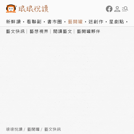
新鮮讀
看聯副
書市圈
藝開罐
迷創作
星劇點
藝文快訊
藝想視界
閱讀藝文
藝開罐夥伴
琅琅悅讀
藝開罐
藝文快訊