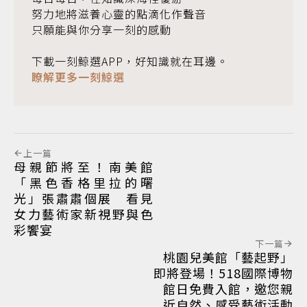
努力地將滋養心靈的點滴化作聲音
只願能與你分享一刻的感動
下載一刻鯨選APP，好知識就在耳邊。
瞭解更多一刻鯨選
上一篇
母親節將至！南美館
「黑色香格里拉的曙
光」張肅肅個展 看見
女力藝術家新視野與色
彩饗宴
下一篇
桃園兒美館「藝起野」
即將登場！518國際博物
館日免費入館，邀您親
近自然、感受藝術活動