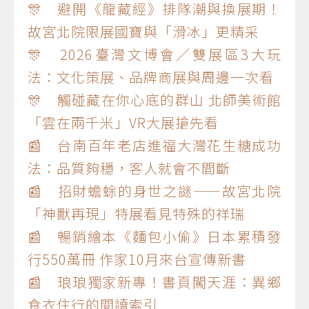
🎊 避開《龍藏經》排隊潮與換展期！
故宮北院限展國寶與「滑冰」更精采
🎊 2026臺灣文博會／雙展區3大玩
法：文化策展、品牌商展與周邊一次看
🎊 觸碰藏在你心底的群山 北師美術館
「雲在兩千米」VR大展搶先看
📰 台南百年老店進福大灣花生糖成功
法：品質夠穩，客人就會不間斷
📰 招財蟾蜍的身世之謎——故宮北院
「神獸再現」特展看見特殊的祥瑞
📰 暢銷繪本《麵包小偷》日本累積發
行550萬冊 作家10月來台宣傳新書
📰 琅琅獨家新專！書頁闖天涯：異鄉
食衣住行的閱讀索引