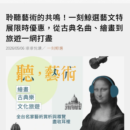
聆聽藝術的共鳴！一刻鯨選藝文特
展限時優惠，從古典名曲、繪畫到
旅遊一網打盡
琅琅悅讀／
一刻鯨選
2026/05/06