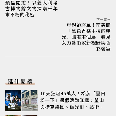
預售開搶！以義大利考
古博物館文物探索千年
來不朽的秘密
下一篇
母親節將至！南美館
「黑色香格里拉的曙
光」張肅肅個展 看見
女力藝術家新視野與色
彩饗宴
延伸閱讀
10天狂吸45萬人！松菸「夏日
松一下」暑假活動滿檔：釜山
與捷克樂團、做光劍、藝術窗
框等熱鬧登場