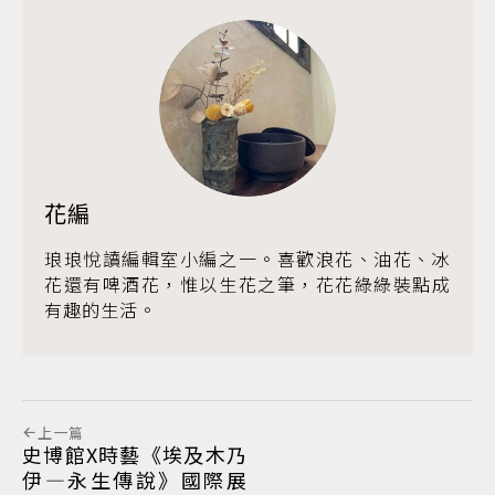
花編
琅琅悅讀編輯室小編之一。喜歡浪花、油花、冰
花還有啤酒花，惟以生花之筆，花花綠綠裝點成
有趣的生活。
上一篇
史博館X時藝《埃及木乃
伊—永生傳說》國際展