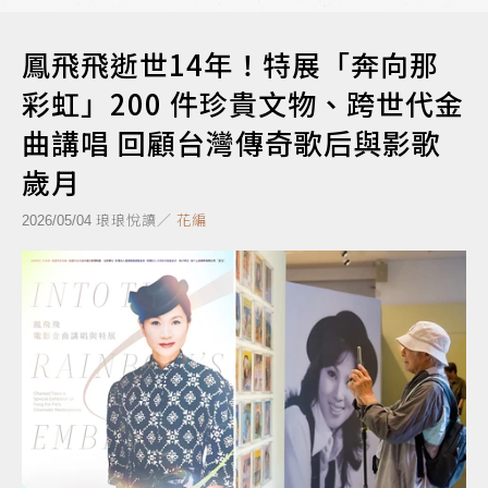
鳳飛飛逝世14年！特展「奔向那
彩虹」200 件珍貴文物、跨世代金
曲講唱 回顧台灣傳奇歌后與影歌
歲月
琅琅悅讀／
花編
2026/05/04