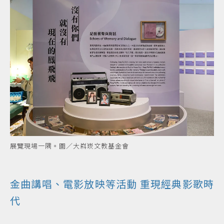
展覽現場一隅。圖／大嵙崁文教基金會
金曲講唱、電影放映等活動 重現經典影歌時
代