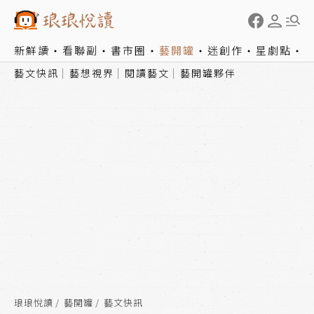
新鮮讀
看聯副
書市圈
藝開罐
迷創作
星劇點
藝文快訊
藝想視界
閱讀藝文
藝開罐夥伴
琅琅悅讀
藝開罐
藝文快訊