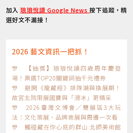
加入
琅琅悅讀 Google News
按下追蹤，精
選好文不漏接！
2026 藝文資訊一把抓！
🎊 【抽獎】琅琅悅讀四歲周年慶登
場！票選TOP20關鍵詞抽千元禮券
🎊 避開《龍藏經》排隊潮與換展期！
故宮北院限展國寶與「滑冰」更精采
🎊 2026臺灣文博會／雙展區3大玩
法：文化策展、品牌商展與周邊一次看
🎊 觸碰藏在你心底的群山 北師美術館