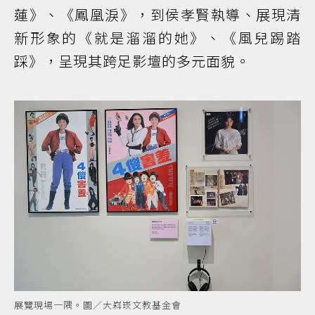
蓮》、《鳳凰淚》，到侯孝賢執導、展現清
新形象的《就是溜溜的她》、《風兒踢踏
踩》，呈現其跨足影壇的多元面貌。
展覽現場一隅。圖／大嵙崁文教基金會