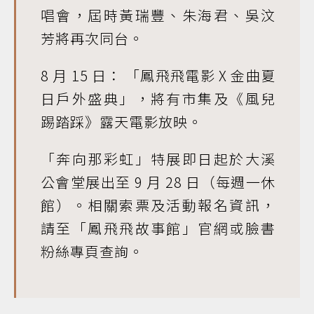
唱會，屆時黃瑞豐、朱海君、吳汶
芳將再次同台。
8 月 15 日： 「鳳飛飛電影 X 金曲夏
日戶外盛典」，將有市集及《風兒
踢踏踩》露天電影放映。
「奔向那彩虹」特展即日起於大溪
公會堂展出至 9 月 28 日（每週一休
館）。相關索票及活動報名資訊，
請至「鳳飛飛故事館」官網或臉書
粉絲專頁查詢。