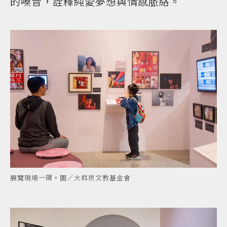
的嗓音，詮釋純愛夢想與情感脈絡。
展覽現場一隅。圖／大嵙崁文教基金會