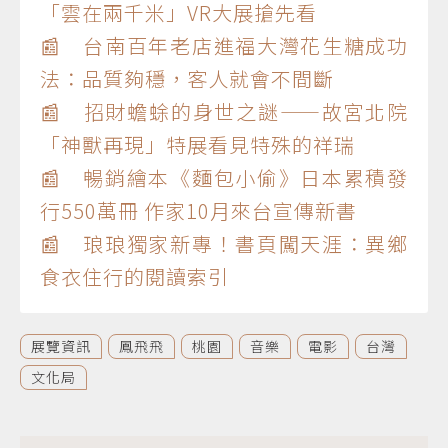
「雲在兩千米」VR大展搶先看
📰 台南百年老店進福大灣花生糖成功
法：品質夠穩，客人就會不間斷
📰 招財蟾蜍的身世之謎——故宮北院
「神獸再現」特展看見特殊的祥瑞
📰 暢銷繪本《麵包小偷》日本累積發
行550萬冊 作家10月來台宣傳新書
📰 琅琅獨家新專！書頁闖天涯：異鄉
食衣住行的閱讀索引
展覽資訊
鳳飛飛
桃園
音樂
電影
台灣
文化局