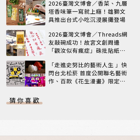
2026臺灣文博會／香菜、九層
塔香味筆一寫就上癮！雄獅文
具推出台式小吃沉浸展攤登場
2026臺灣文博會／Threads網
友敲碗成功！故宮文創周邊
「觀汝似有瘋症」硃批貼紙搶
先開賣
「走進史努比的藝術人生 」快
閃台北松菸 首度公開聯名藝術
作、百款《花生漫畫》限定商
品同步登場
猜你喜歡