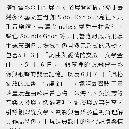
搭配電影金曲特展 特別於展覽期間串聯北臺
灣多個藝文空間 如 Sidoli Radio 小島裡、六
禾音樂館、無礦 Mineless 愛秀一村會社、
聲色 Sounds Good 等共同響應鳳鳳飛飛為
主題策劃各具場域特色且多元形式的活動，
包含5 月 3 日「詞曲與愛情的交識—文學金
曲」、5 月 16 日，「銀幕裡的 鳳飛飛—影
像與歌聲的雙棲記憶」以及 6 月 7 日「風格
綻放的鳳聲—串燒金曲」，邀請臺灣鼓 王黃
瑞豐及金曲歌后曾心梅、朱海君、吳汶芳等
音樂人參與，透過演唱、對談與故事分享，
引導觀眾從文學、電影與音樂多重視角理解
其作品特色，重現經典歌曲的時代記憶與情