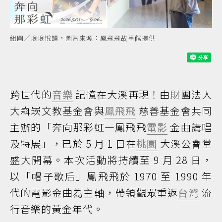
組圖／琅琅悅讀，圖片來源：鳳飛飛故事館提供
跨世代的
音樂
記憶在大溪再現！由財團法人
大嵙崁文教基金會與
鳳飛飛
慈善基金會共同
主辦的「奔向那彩虹—鳳飛飛
電影
金曲講唱
及特展」，已於 5 月 1 日在
桃園
大溪公會堂
盛大開幕。本次活動將持續至 9 月 28 日，
以「帽子歌后」鳳飛飛於 1970 至 1990 年
代的電影金曲為主軸，帶領觀眾重返
台灣
流
行音樂的黃金年代。