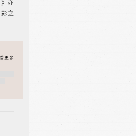
N》亦
花影之