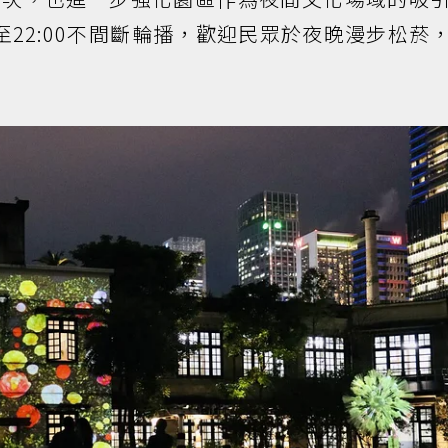
0至22:00不間斷輪播，歡迎民眾於夜晚漫步松菸