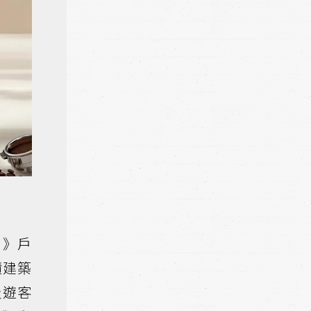
EN》戶
蹟建築
及遊客