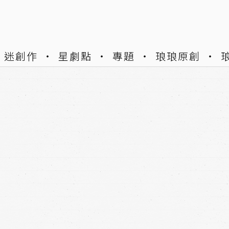
迷創作
星劇點
專題
琅琅原創