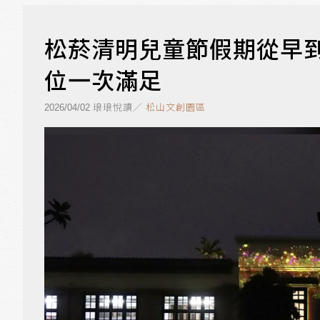
松菸清明兒童節假期從早
位一次滿足
琅琅悅讀／
松山文創園區
2026/04/02