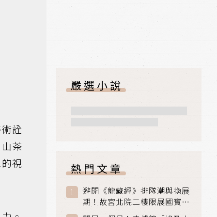
嚴選小說
藝術詮
、山茶
像的視
熱門文章
避開《龍藏經》排隊潮與換展
期！故宮北院二樓限展國寶
〈元世祖出獵圖〉、乾隆最愛
引力。