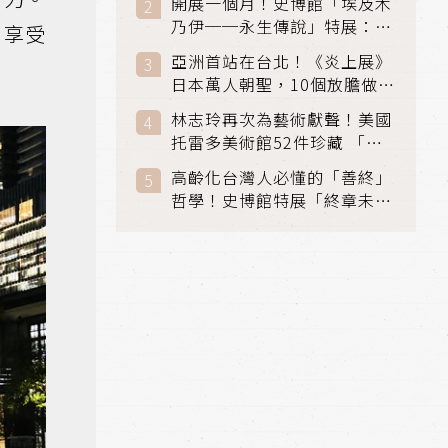
開展一個月！史博館「埃及木
「滑冰賽」更精采
乃伊──永生傳說」特展：看
，享受
見物件構築的永生風景
亞洲首站在台北！《炎上展》
日本萬人朝聖，10個放膽做自
己場景與台灣獨家展品同步亮
林志玲再次為藝術獻聲！美國
相
托雷多美術館52件珍藏 「古
典光影大師：林布蘭到哥雅」
高齡化台灣人必懂的「善終」
在富邦美術館隆重開展
哲學！史博館特展「終章未
完」超越生死的文化觀想