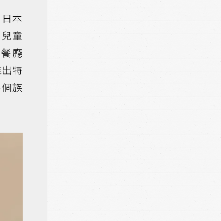
，日本
北兒童
餐廳
推出特
各個族