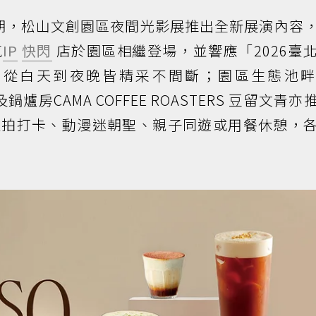
期，松山文創園區夜間光影展推出全新展演內容
氣
IP
快閃
店於園區相繼登場，並響應「2026臺
，從白天到夜晚皆精采不間斷；園區生態池畔
及鍋爐房CAMA COFFEE ROASTERS 豆留文青亦
夜拍打卡、動漫迷朝聖、親子同遊或用餐休憩，