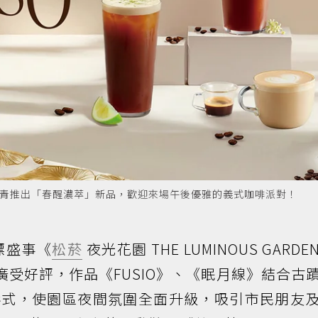
RS 豆留文青推出「春醒濃萃」新品，歡迎來場午後優雅的義式咖啡派對！
標盛事《
松菸
夜光花園 THE LUMINOUS GARD
廣受好評，作品《FUSIO》、《眠月線》結合古
形式，使園區夜間氛圍全面升級，吸引市民朋友