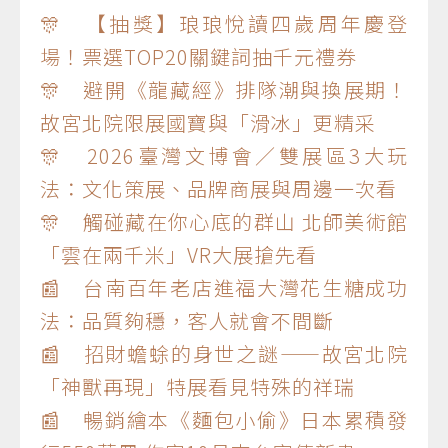
🎊 【抽獎】琅琅悅讀四歲周年慶登
場！票選TOP20關鍵詞抽千元禮券
🎊 避開《龍藏經》排隊潮與換展期！
故宮北院限展國寶與「滑冰」更精采
🎊 2026臺灣文博會／雙展區3大玩
法：文化策展、品牌商展與周邊一次看
🎊 觸碰藏在你心底的群山 北師美術館
「雲在兩千米」VR大展搶先看
📰 台南百年老店進福大灣花生糖成功
法：品質夠穩，客人就會不間斷
📰 招財蟾蜍的身世之謎——故宮北院
「神獸再現」特展看見特殊的祥瑞
📰 暢銷繪本《麵包小偷》日本累積發