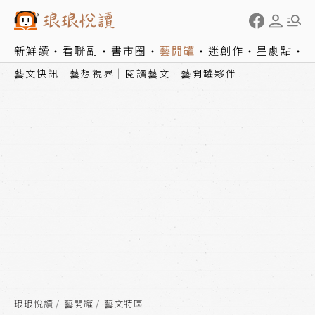
新鮮讀
看聯副
書市圈
藝開罐
迷創作
星劇點
藝文快訊
藝想視界
閱讀藝文
藝開罐夥伴
琅琅悅讀
藝開罐
藝文特區