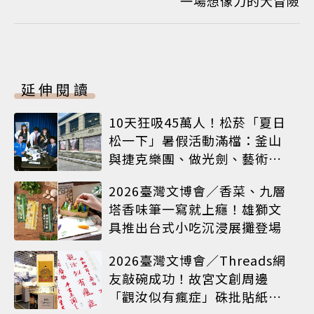
一場想像力的大冒險
延伸閱讀
10天狂吸45萬人！松菸「夏日
松一下」暑假活動滿檔：釜山
與捷克樂團、做光劍、藝術窗
框等熱鬧登場
2026臺灣文博會／香菜、九層
塔香味筆一寫就上癮！雄獅文
具推出台式小吃沉浸展攤登場
2026臺灣文博會／Threads網
友敲碗成功！故宮文創周邊
「觀汝似有瘋症」硃批貼紙搶