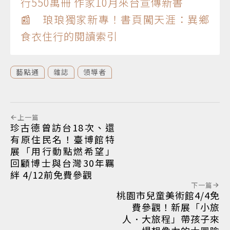
行550萬冊 作家10月來台宣傳新書
📰 琅琅獨家新專！書頁闖天涯：異鄉
食衣住行的閱讀索引
藝點通
雜誌
領導者
上一篇
珍古德曾訪台18次、還
有原住民名！臺博館特
展「用行動點燃希望」
回顧博士與台灣30年羈
絆 4/12前免費參觀
下一篇
桃園市兒童美術館4/4免
費參觀！新展「小旅
人．大旅程」帶孩子來