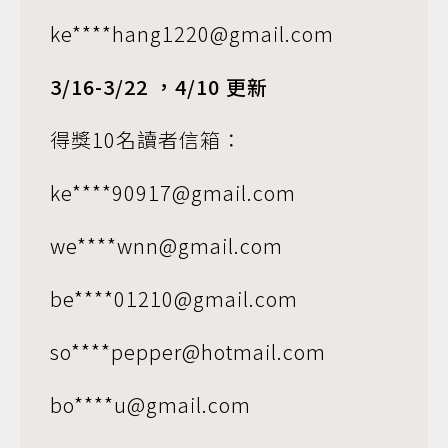
ke****hang1220@gmail.com
3/16-3/22 ，4/10 更新
得獎10名讀者信箱：
ke****90917@gmail.com
we****wnn@gmail.com
be****01210@gmail.com
so****pepper@hotmail.com
bo****u@gmail.com