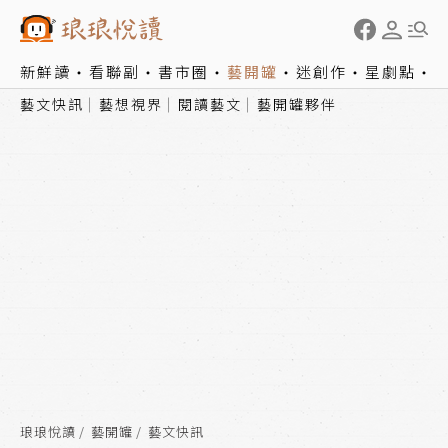
新鮮讀
看聯副
書市圈
藝開罐
迷創作
星劇點
藝文快訊
藝想視界
閱讀藝文
藝開罐夥伴
琅琅悅讀
藝開罐
藝文快訊