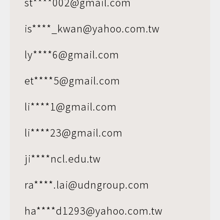
st****002@gmail.com
is****_kwan@yahoo.com.tw
ly****6@gmail.com
et****5@gmail.com
li****1@gmail.com
li****23@gmail.com
ji****ncl.edu.tw
ra****.lai@udngroup.com
ha****d1293@yahoo.com.tw