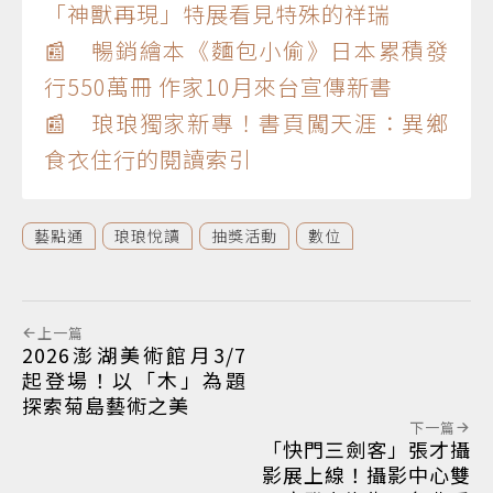
「神獸再現」特展看見特殊的祥瑞
📰 暢銷繪本《麵包小偷》日本累積發
行550萬冊 作家10月來台宣傳新書
📰 琅琅獨家新專！書頁闖天涯：異鄉
食衣住行的閱讀索引
藝點通
琅琅悅讀
抽獎活動
數位
上一篇
2026澎湖美術館月3/7
起登場！以「木」為題
探索菊島藝術之美
下一篇
「快門三劍客」張才攝
影展上線！攝影中心雙