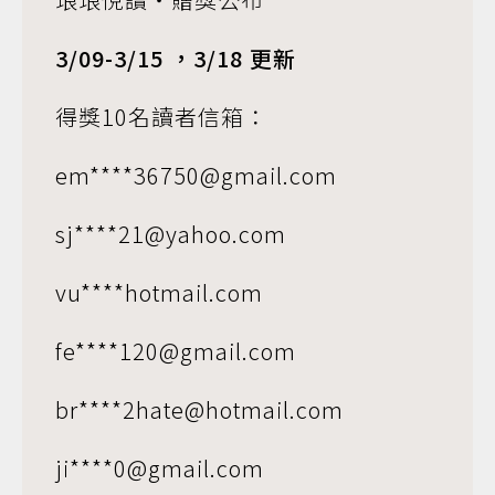
3/09-3/15 ，3/18 更新
得獎10名讀者信箱：
em****36750@gmail.com
sj****21@yahoo.com
vu****hotmail.com
fe****120@gmail.com
br****2hate@hotmail.com
ji****0@gmail.com