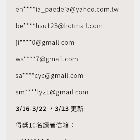
en****ia_paedeia@yahoo.com.tw
be****hsu123@hotmail.com
ji****0@gmail.com
ws****7@gmail.com
sa****cyc@gmail.com
sm****ly21@gmail.com
3/16-3/22 ，3/23 更新
得獎10名讀者信箱：