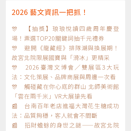
2026 藝文資訊一把抓！
🎊 【抽獎】琅琅悅讀四歲周年慶登
場！票選TOP20關鍵詞抽千元禮券
🎊 避開《龍藏經》排隊潮與換展期！
故宮北院限展國寶與「滑冰」更精采
🎊 2026臺灣文博會／雙展區3大玩
法：文化策展、品牌商展與周邊一次看
🎊 觸碰藏在你心底的群山 北師美術館
「雲在兩千米」VR大展搶先看
📰 台南百年老店進福大灣花生糖成功
法：品質夠穩，客人就會不間斷
📰 招財蟾蜍的身世之謎——故宮北院