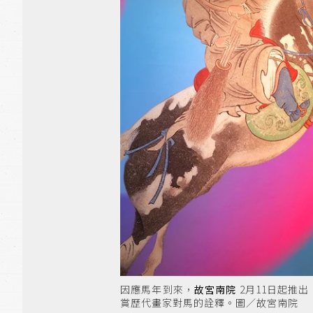
因應馬年到來，
故宮南院
2月11日起推
賞歷代畫家對馬的詮釋。圖／故宮南院