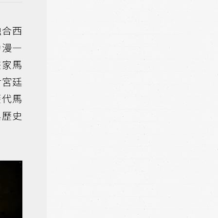
融合西
動漫—
畫家馬
對宮廷
歷代馬
與歷史