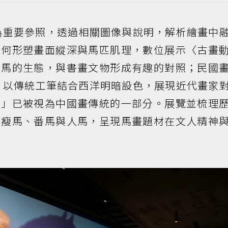
為重要參照，透過相關圖像與說明，解析繪畫中
如何形塑畫面縱深與馬匹肌理，數位展示〈古畫
駿馬的生態，與書畫文物形成有趣的對照；民國
〉，以傳統工筆結合西洋明暗設色，展現近代畫家
派」已被視為中國畫傳統的一部分。展覽並梳理
、瘦馬、番馬與人馬，呈現馬畫題材在文人精神