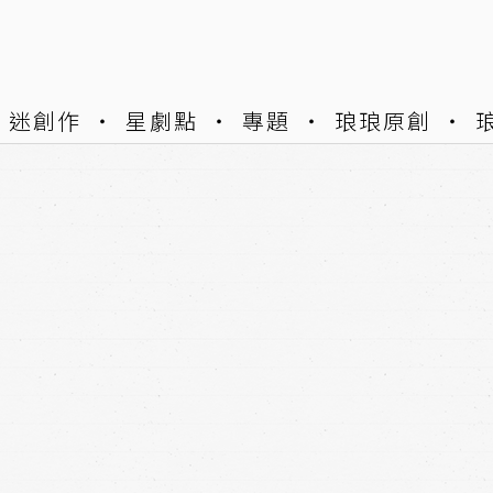
迷創作
星劇點
專題
琅琅原創