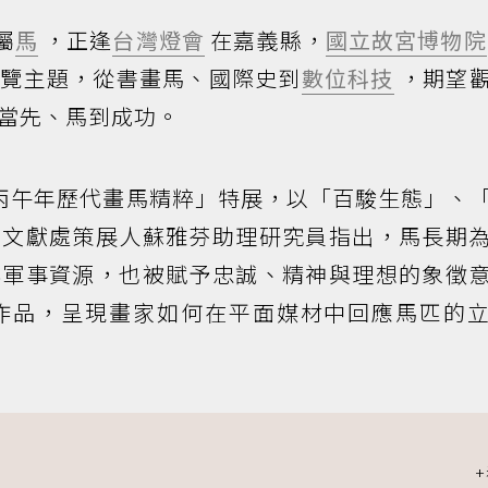
屬
馬
，正逢
台灣燈會
在嘉義縣，
國立故宮博物院
展覽主題，從書畫馬、國際史到
數位科技
，期望
當先、馬到成功。
ￚ丙午年歷代畫馬精粹」特展，以「百駿生態」、
畫文獻處策展人蘇雅芬助理研究員指出，馬長期
與軍事資源，也被賦予忠誠、精神與理想的象徵
畫作品，呈現畫家如何在平面媒材中回應馬匹的