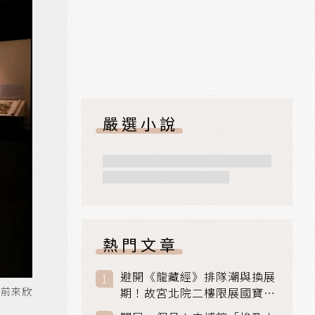
嚴選小說
熱門文章
避開《龍藏經》排隊潮與換展
，前來欣
期！故宮北院二樓限展國寶
〈元世祖出獵圖〉、乾隆最愛