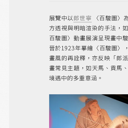
展覽中以
郎世寧
〈百駿圖〉
方透視與明暗渲染的手法，
百駿圖〉動畫展演呈現畫中
晉於1923年摹繪〈百駿圖
畫風的再詮釋，亦反映「郎
畫常見主題，如天馬、貢馬
境遇中的多重意涵。