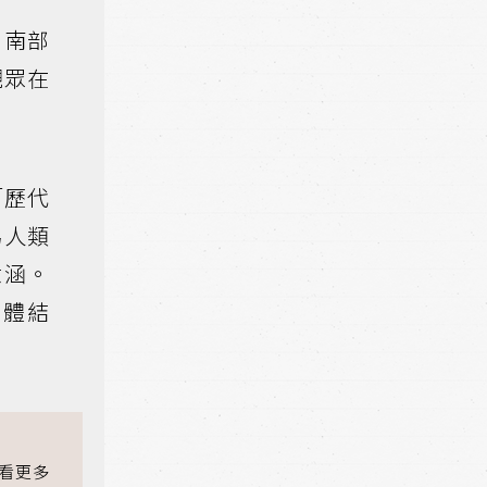
南部
觀眾在
「歷代
為人類
意涵。
立體結