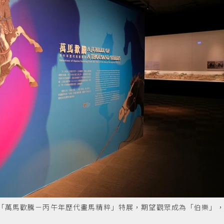
出「萬馬歡騰－丙午年歷代畫馬精粹」特展，期望觀眾成為「伯樂」