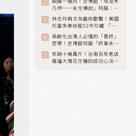
開展一個月！史博館「埃及木
「滑冰賽」更精采
乃伊──永生傳說」特展：看
見物件構築的永生風景
林志玲再次為藝術獻聲！美國
托雷多美術館52件珍藏 「古
典光影大師：林布蘭到哥雅」
高齡化台灣人必懂的「善終」
在富邦美術館隆重開展
哲學！史博館特展「終章未
完」超越生死的文化觀想
年銷十幾萬斤！台南百年老店
進福大灣花生糖的成功心法：
品質夠穩，客人就會不間斷