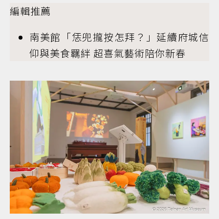
編輯推薦
南美館「恁兜攏按怎拜？」延續府城信
仰與美食羈絆 超喜氣藝術陪你新春