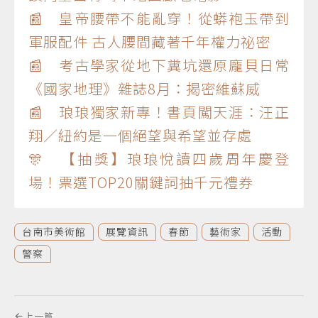
📰 皇帝腰帶不能亂穿！從蟒袍玉帶到
軍服配件 古人腰間藏著千年權力祕密
📰 考古學家從地下糞坑還原龐貝日常
《國家地理》雜誌8月：揭密維蘇威
📰 琅琅獨家新專！書頁闖天涯：汪正
翔／紐約是一個絕望與希望並存處
🎊 【抽獎】琅琅悅讀四歲周年慶登
場！票選TOP20關鍵詞抽千元禮券
台南市美術館
展覽資訊
春節
藝術家
活動
警察
上一篇