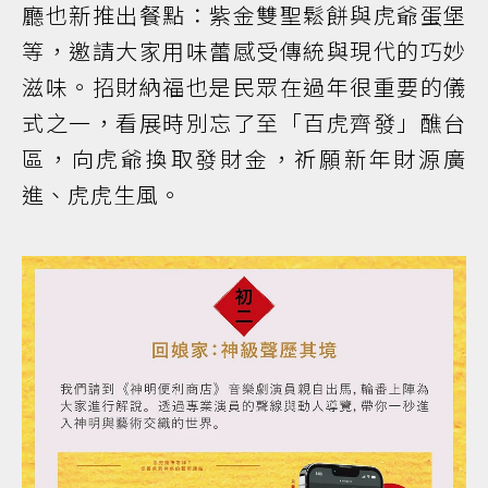
廳也新推出餐點：紫金雙聖鬆餅與虎爺蛋堡
等，邀請大家用味蕾感受傳統與現代的巧妙
滋味。招財納福也是民眾在過年很重要的儀
式之一，看展時別忘了至「百虎齊發」醮台
區，向虎爺換取發財金，祈願新年財源廣
進、虎虎生風。