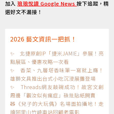
加入
琅琅悅讀 Google News
按下追蹤，精
選好文不漏接！
2026 藝文資訊一把抓！
✨ 北捷原創IP「捷米JAMIE」參展！亮
點展區、優惠攻略一次看
✨ 香菜、九層塔香味筆一寫就上癮！
雄獅文具推出台式小吃沉浸展攤登場
✨ Threads網友敲碗成功！故宮文創
周邊「觀汝似有瘋症」硃批貼紙開賣
🧸《兒子的大玩偶》名場面拍攝地！走
讀阿里山竹崎車站回顧老電影