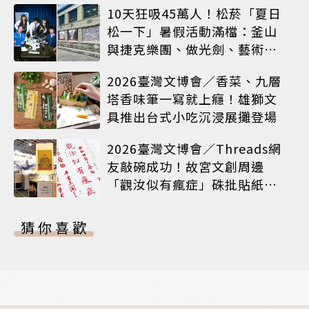
10天狂吸45萬人！松菸「夏日
松一下」暑假活動滿檔：釜山
與捷克樂團、做光劍、藝術窗
框等熱鬧登場
2026臺灣文博會／香菜、九層
塔香味筆一寫就上癮！雄獅文
具推出台式小吃沉浸展攤登場
2026臺灣文博會／Threads網
友敲碗成功！故宮文創周邊
「觀汝似有瘋症」硃批貼紙搶
先開賣
猜你喜歡