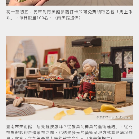
初一至初五，民眾到南美館參觀打卡即可免費領取乙包「馬上乖
乖」，每日限量100名。（南美館提供）
臺南市美術館「恁兜攏按怎拜？從餐桌到神桌的藝術連結」，從門
神象徵歡迎走進眾神之都，也透過多元的藝術呈現方式看見廟埕辦
桌、家宴、年菜等臺灣人民的飲食文化。（南美館提供）