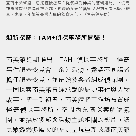
臺南市美術館「恁兜攏按怎拜？從餐桌到神桌的藝術連結」，從門
神象徵歡迎走進眾神之都，也透過多元的藝術呈現方式看見廟埕辦
桌、家宴、年菜等臺灣人民的飲食文化。（南美館提供）
迎新探奇：TAM+偵探事務所開張！
南美館近期推出「TAM+偵探事務所－怪奇
事件調查委員會」系列活動，邀請不同講者
擔任調查委員，並帶領參與者組成偵探團，
一同探索南美館曾經承載的歷史事件與人物
故事。初一到初五，南美館將工作坊布置成
怪奇偵探事務所，空間內充滿探案解謎氛
圍，並播放多部與活動主題相關的影片，讓
民眾透過多層次的歷史呈現重新認識南美館