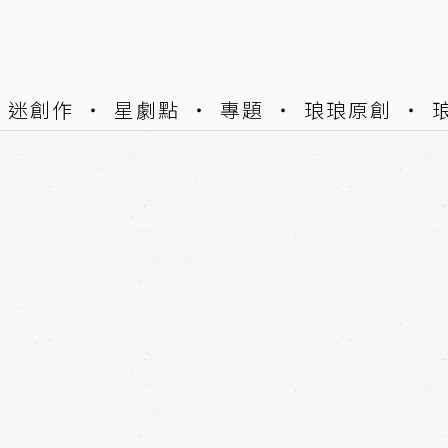
迷創作
星劇點
專題
琅琅原創