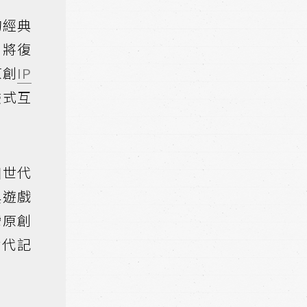
的經典
，將復
原創
IP
浸式互
個世代
典遊戲
灣原創
世代記