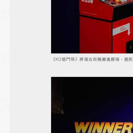
《KO格鬥祭》將復古街機搬進展場，邀