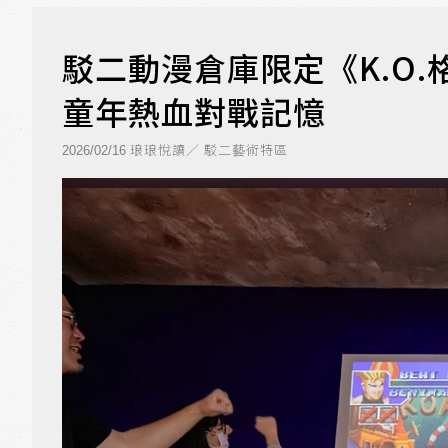
駁二動漫倉庫限定《K.O
童年熱血對戰記憶
琅琅悅讀／ 駁二藝術特區
2026/02/16