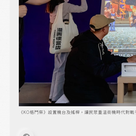
《KO格鬥祭》設置機台及搖桿，讓民眾重溫街機時代對戰