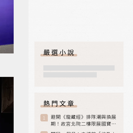
嚴選小說
熱門文章
避開《龍藏經》排隊潮與換展
期！故宮北院二樓限展國寶
〈元世祖出獵圖〉、乾隆最愛