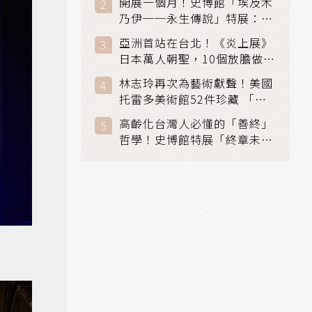
開展一個月！史博館「埃及木
「滑冰賽」更精采
乃伊──永生傳說」特展：看
見物件構築的永生風景
亞洲首站在台北！《炎上展》
日本萬人朝聖，10個放膽做自
己場景與台灣獨家展品同步亮
林志玲再次為藝術獻聲！美國
相
托雷多美術館52件珍藏 「古
典光影大師：林布蘭到哥雅」
高齡化台灣人必懂的「善終」
在富邦美術館隆重開展
哲學！史博館特展「終章未
完」超越生死的文化觀想