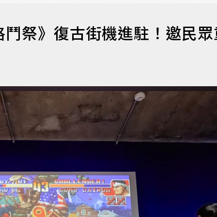
.格鬥祭》復古街機進駐！邀民眾