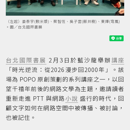
（左起）姜泰宇(敷米漿)、蔡智恆、吳子雲(藤井樹)、東燁(穹風)
。圖／台北國際書展
台北國際書展
2月3日於藍沙龍舉辦
講座
「時光逆流：從2026漫步回2000年」。該
場為 POPO 原創策劃的系列講座之一，以回
望千禧年前後的網路文學為主題，邀請讀者
重新走進 PTT 與網路
小說
盛行的時代，回
顧文字如何在網路空間中被傳播、被討論，
也被記住。