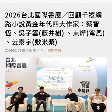
2026台北國際書展／回顧千禧網
路小說黃金年代四大作家：蔡智
恆、吳子雲(藤井樹) 、東燁(穹風)
、姜泰宇(敷米漿)
琅琅悅讀／
台北國際書展
2026/02/04