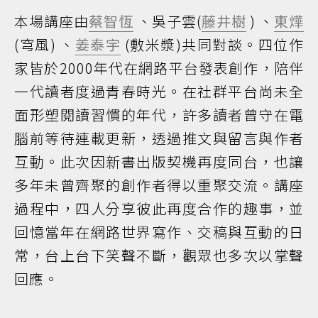
本場講座由
蔡智恆
、吳子雲(
藤井樹
) 、
東燁
(穹風) 、
姜泰宇
(敷米漿)共同對談。四位作
家皆於2000年代在網路平台發表創作，陪伴
一代讀者度過青春時光。在社群平台尚未全
面形塑閱讀習慣的年代，許多讀者曾守在電
腦前等待連載更新，透過推文與留言與作者
互動。此次因新書出版契機再度同台，也讓
多年未曾齊聚的創作者得以重聚交流。講座
過程中，四人分享彼此再度合作的趣事，並
回憶當年在網路世界寫作、交稿與互動的日
常，台上台下笑聲不斷，觀眾也多次以掌聲
回應。