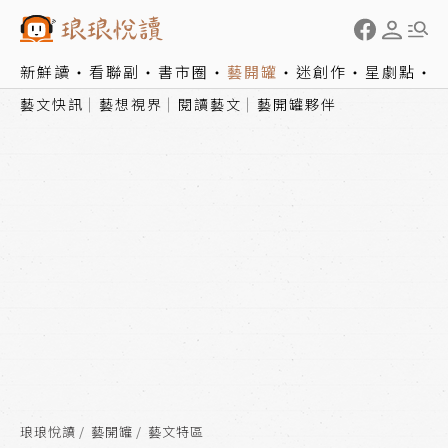
新鮮讀
看聯副
書市圈
藝開罐
迷創作
星劇點
藝文快訊
藝想視界
閱讀藝文
藝開罐夥伴
琅琅悅讀
藝開罐
藝文特區