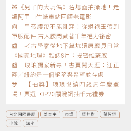
🧸《兒子的大玩偶》名場面拍攝地！走
讀阿里山竹崎車站回顧老電影
📰 皇帝腰帶不能亂穿！從蟒袍玉帶到
軍服配件 古人腰間藏著千年權力祕密
📰 考古學家從地下糞坑還原龐貝日常
《國家地理》雜誌8月：揭密維蘇威
📰 琅琅獨家新專！書頁闖天涯：汪正
翔／紐約是一個絕望與希望並存處
🎊 【抽獎】琅琅悅讀四歲周年慶登
場！票選TOP20關鍵詞抽千元禮券
台北國際書展
姜泰宇
東燁
藤井樹
蔡智恆
小說
講座