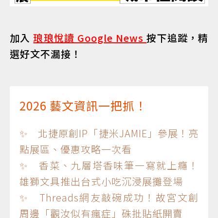
加入
琅琅悅讀 Google News
按下追蹤，精
選好文不漏接！
2026 藝文資訊一把抓！
✨ 北捷原創IP「捷米JAMIE」參展！亮
點展區、優惠攻略一次看
✨ 香菜、九層塔香味筆一寫就上癮！
雄獅文具推出台式小吃沉浸展攤登場
✨ Threads網友敲碗成功！故宮文創
周邊「觀汝似有瘋症」硃批貼紙開賣