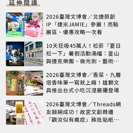
延伸閱讀
2026臺灣文博會／北捷原創
IP「捷米JAMIE」參展！亮點
展區、優惠攻略一次看
10天狂吸45萬人！松菸「夏日
松一下」暑假活動滿檔：釜山
與捷克樂團、做光劍、藝術窗
框等熱鬧登場
2026臺灣文博會／香菜、九層
塔香味筆一寫就上癮！雄獅文
具推出台式小吃沉浸展攤登場
2026臺灣文博會／Threads網
友敲碗成功！故宮文創周邊
「觀汝似有瘋症」硃批貼紙搶
先開賣