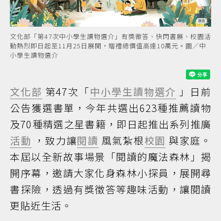
文化部「第47次中小學生讀物選介」有獎徵答、快閃書展、校園活
動熱烈即日起至11月25日展開，贈禮總價值高達10萬元。圖／中
小學生讀物選介
文化部
第47次「
中小學生讀物選介
」日前
公告獲選書單，今年共選出623種推薦讀物
及70種精選之星書籍，即日起推出系列推廣
活動
，致力讓
閱讀
風氣紮根
校園
與家庭。
本屆以全新故事場景「閱讀的魔法森林」揭
開序幕，邀請大家化身森林小探員，展開尋
書探險，透過有獎徵答等趣味活動，讓閱讀
更貼近生活。