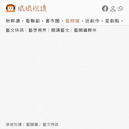
新鮮讀
看聯副
書市圈
藝開罐
迷創作
星劇點
藝文快訊
藝想視界
閱讀藝文
藝開罐夥伴
琅琅悅讀
藝開罐
藝文特區