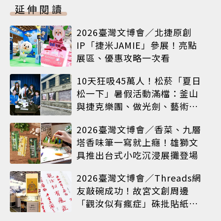
延伸閱讀
2026臺灣文博會／北捷原創
IP「捷米JAMIE」參展！亮點
展區、優惠攻略一次看
10天狂吸45萬人！松菸「夏日
松一下」暑假活動滿檔：釜山
與捷克樂團、做光劍、藝術窗
框等熱鬧登場
2026臺灣文博會／香菜、九層
塔香味筆一寫就上癮！雄獅文
具推出台式小吃沉浸展攤登場
2026臺灣文博會／Threads網
友敲碗成功！故宮文創周邊
「觀汝似有瘋症」硃批貼紙搶
先開賣