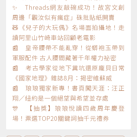
✨ Threads網友敲碗成功！故宮文創
周邊「觀汝似有瘋症」硃批貼紙開賣
🧸《兒子的大玩偶》名場面拍攝地！走
讀阿里山竹崎車站回顧老電影
📰 皇帝腰帶不能亂穿！從蟒袍玉帶到
軍服配件 古人腰間藏著千年權力祕密
📰 考古學家從地下糞坑還原龐貝日常
《國家地理》雜誌8月：揭密維蘇威
📰 琅琅獨家新專！書頁闖天涯：汪正
翔／紐約是一個絕望與希望並存處
🎊 【抽獎】琅琅悅讀四歲周年慶登
場！票選TOP20關鍵詞抽千元禮券