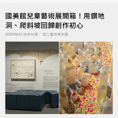
國美館兒童藝術展開箱！用鑽地
洞、爬斜坡回歸創作初心
琅琅悅讀／ 國立臺灣美術館
2025/09/15