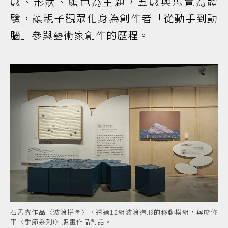
感、形狀、顏色為主題，五感與思覺為體
驗，讓親子觀眾化身為創作者「從動手到動
腦」參與藝術家創作的歷程。
石孟鑫作品〈波浪拼圖〉，透過12組波浪造形的移動模組，與廖修
平〈季節系列I〉版畫作品對話。