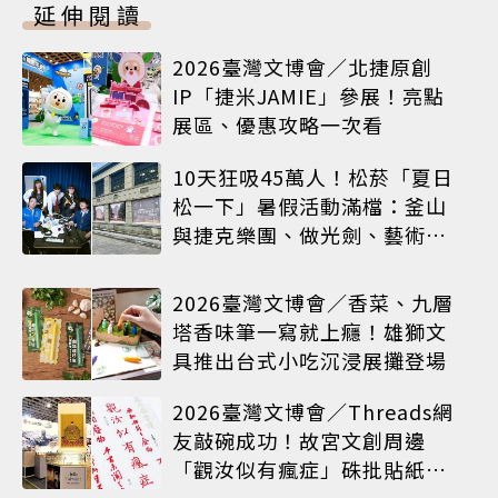
延伸閱讀
2026臺灣文博會／北捷原創
IP「捷米JAMIE」參展！亮點
展區、優惠攻略一次看
10天狂吸45萬人！松菸「夏日
松一下」暑假活動滿檔：釜山
與捷克樂團、做光劍、藝術窗
框等熱鬧登場
2026臺灣文博會／香菜、九層
塔香味筆一寫就上癮！雄獅文
具推出台式小吃沉浸展攤登場
2026臺灣文博會／Threads網
友敲碗成功！故宮文創周邊
「觀汝似有瘋症」硃批貼紙搶