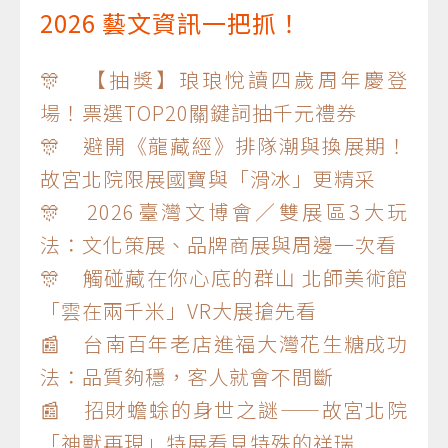
2026 藝文資訊一把抓！
🎊 【抽獎】琅琅悅讀四歲周年慶登
場！票選TOP20關鍵詞抽千元禮券
🎊 避開《龍藏經》排隊潮與換展期！
故宮北院限展國寶與「滑冰」更精采
🎊 2026臺灣文博會／雙展區3大玩
法：文化策展、品牌商展與周邊一次看
🎊 觸碰藏在你心底的群山 北師美術館
「雲在兩千米」VR大展搶先看
📰 台南百年老店進福大灣花生糖成功
法：品質夠穩，客人就會不間斷
📰 招財蟾蜍的身世之謎——故宮北院
「神獸再現」特展看見特殊的祥瑞