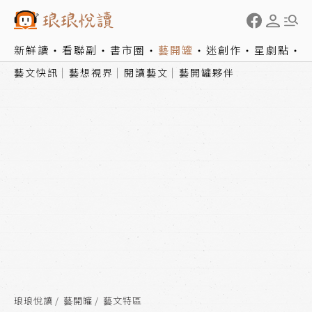
新鮮讀
看聯副
書市圈
藝開罐
迷創作
星劇點
藝文快訊
藝想視界
閱讀藝文
藝開罐夥伴
琅琅悅讀
藝開罐
藝文特區