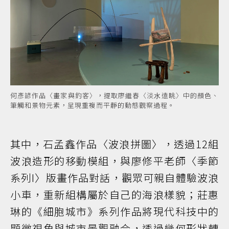
何彥諺作品〈畫家與釣客〉，提取廖繼春〈淡⽔遠眺〉中的顏色、
筆觸和景物元素，呈現重複而平靜的動態觀察過程。
其中，石孟鑫作品〈波浪拼圖〉，透過12組
波浪造形的移動模組，與廖修平老師〈季節
系列I〉版畫作品對話，觀眾可親自體驗波浪
小車，重新組構屬於自己的海浪樣貌；莊惠
琳的《細胞城市》系列作品將現代科技中的
顯微視角與城市景觀融合，透過幾何形狀轉