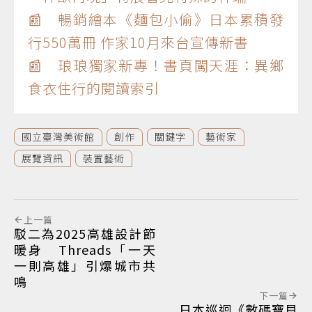
📰 暢銷繪本《麵包小偷》日本累積發
行550萬冊 作家10月來台宣傳新書
📰 琅琅獨家新專！書頁闖天涯：異鄉
食衣住行的閱讀索引
國立臺灣美術館
創作
關鍵字
藝術家
展覽資訊
裝置藝術
上一篇
駁二為2025高雄設計節
暖身 Threads「一天
一則高雄」引爆城市共
鳴
下一篇
日本巡迴《數碼寶貝