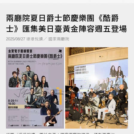
兩廳院夏日爵士節慶樂團《酷爵
士》匯集美日臺黃金陣容週五登場
琅琅悅讀／ 國家兩廳院
2025/08/27