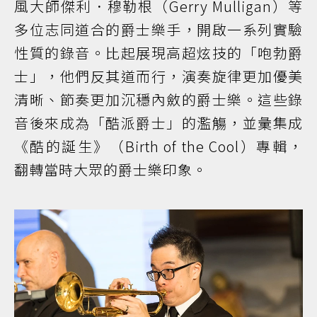
風大師傑利．穆勒根（Gerry Mulligan）等
多位志同道合的爵士樂手，開啟一系列實驗
性質的錄音。比起展現高超炫技的「咆勃爵
士」，他們反其道而行，演奏旋律更加優美
清晰、節奏更加沉穩內斂的爵士樂。這些錄
音後來成為「酷派爵士」的濫觴，並彙集成
《酷的誕生》（Birth of the Cool）專輯，
翻轉當時大眾的爵士樂印象。