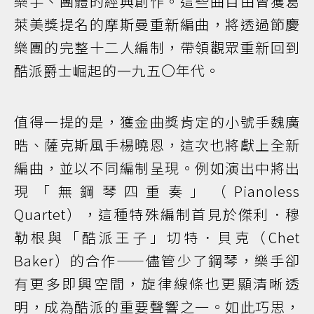
樂手、團體的經典創作。這些曲目由曾獲葛
萊美獎提名的摩斯曼重新編曲，將透過節慶
樂團的完整十二人編制，帶領觀眾重新回到
酷派爵士崛起的一九五〇年代。
值得一提的是，獲金曲獎肯定的小號手魏廣
晧、薩克斯風手楊曉恩，這次也將獻上全新
編曲，並以不同編制呈現。例如演出中將出
現「無鋼琴四重奏」（Pianoless
Quartet），這種特殊編制首見於傑利．穆
勒根與「酷派王子」切特．貝克（Chet
Baker）的合作——儘管少了鋼琴，樂手卻
有更多即興空間，旋律線條也更顯清晰透
明，成為酷派的重要聲響之一。如此巧思，