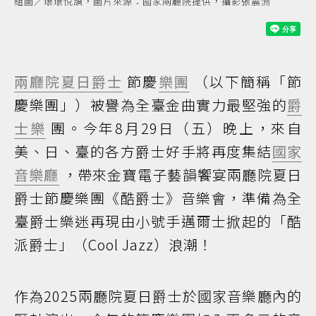
組圖／琅琅悅讀，圖片來源：國家兩廳院提供，攝影張震洲
兩廳院夏日爵士
節慶
樂團
（以下簡稱「節
慶樂團」）被譽為全臺金曲實力最堅強的
爵
士樂
團。今年8月29日（五）晚上，來自
美、日、臺的各方爵士好手將再度集結
國家
音樂廳
，帶來金寶電子藝韻饗宴兩廳院夏日
爵士節慶樂團《酷爵士》音樂會，準備為全
臺爵士樂迷再現由小號手邁爾士掀起的「酷
派爵士」（Cool Jazz）浪潮！
作為2025兩廳院夏日爵士於國家音樂廳內的