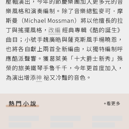
壓軸演出，今年的節慶樂團加入更多元的音
樂風格和演奏編制。除了音樂總監麥可．摩
斯曼（Michael Mossman）將以他擅長的拉
丁與搖擺風格，
改編
經典專輯《酷的誕生》
曲目；小號手魏廣晧與薩克斯風手楊曉恩，
也將各自獻上兩首全新編曲，以獨特編制呼
應酷派聲響。獲葛萊美「十大爵士新秀」殊
榮的旅美鐵琴手魯千千，今年更首度加入，
為演出增添
神
祕又冷豔的音色。
熱門小說