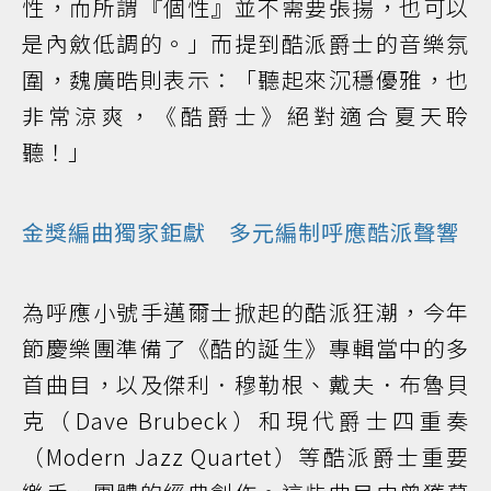
性，而所謂『個性』並不需要張揚，也可以
是內斂低調的。」而提到酷派爵士的音樂氛
圍，魏廣晧則表示：「聽起來沉穩優雅，也
非常涼爽，《酷爵士》絕對適合夏天聆
聽！」
金獎編曲獨家鉅獻 多元編制呼應酷派聲響
為呼應小號手邁爾士掀起的酷派狂潮，今年
節慶樂團準備了《酷的誕生》專輯當中的多
首曲目，以及傑利．穆勒根、戴夫．布魯貝
克（Dave Brubeck）和現代爵士四重奏
（Modern Jazz Quartet）等酷派爵士重要