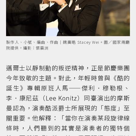
製作人、小號、編曲、作曲｜魏廣晧 Stacey Wei。圖／國家兩廳
院提供，攝影：張震洲
邁爾士以靜制動的叛逆精神，正是節慶樂團
今年致敬的主題。對此，年輕時曾與《酷的
誕生》專輯原班人馬——傑利．穆勒根、
李．康尼茲（Lee Konitz）同臺演出的摩斯
曼認為，演奏酷派爵士所展現的「態度」至
關重要。他解釋：「當你在演奏某段旋律線
條時，人們聽到的其實是演奏者的獨特個