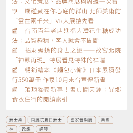
法：文化策展、品牌商展與周邊一次看
🎊 觸碰藏在你心底的群山 北師美術館
「雲在兩千米」VR大展搶先看
📰 台南百年老店進福大灣花生糖成功
法：品質夠穩，客人就會不間斷
📰 招財蟾蜍的身世之謎——故宮北院
「神獸再現」特展看見特殊的祥瑞
📰 暢銷繪本《麵包小偷》日本累積發
行550萬冊 作家10月來台宣傳新書
📰 琅琅獨家新專！書頁闖天涯：異鄉
食衣住行的閱讀索引
爵士樂
兩廳院夏日爵士
國家音樂廳
樂團
神
改編
鋼琴