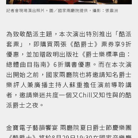
記者會現場演出照片。圖／國家兩廳院提供，攝影：張震洲
為致敬酷派主題，本次演出特別推出「酷派
套票」，即購買兩張《酷爵士》票券享9折
優惠，並加贈啟明出版社《爵士樂標準曲：
總體曲目指南》6折購書優惠。而在本次演
出開始之前，國家兩廳院也將邀請知名爵士
樂評人兼廣播主持人蘇重擔任演前導聆講
者，邀請樂迷共度一個又Chill又知性與的酷
派爵士之夜。
金寶電子藝韻饗宴 兩廳院夏日爵士節慶樂團
《酷爵士》將於8月29日19:30在國家音樂廳