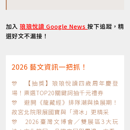
加入
琅琅悅讀 Google News
按下追蹤，精
選好文不漏接！
2026 藝文資訊一把抓！
🎊 【抽獎】琅琅悅讀四歲周年慶登
場！票選TOP20關鍵詞抽千元禮券
🎊 避開《龍藏經》排隊潮與換展期！
故宮北院限展國寶與「滑冰」更精采
🎊 2026臺灣文博會／雙展區3大玩