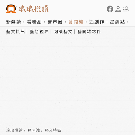
新鮮讀
看聯副
書市圈
藝開罐
迷創作
星劇點
藝文快訊
藝想視界
閱讀藝文
藝開罐夥伴
琅琅悅讀
藝開罐
藝文特區