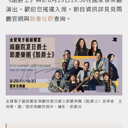
演出，歡迎您搖擺入席。節目資訊詳見見兩
廳官網與
臉書社群
查詢。
金寶電子藝韻饗宴兩廳院夏日爵士節慶樂團《酷爵士》音樂會 主
視覺。圖／國家兩廳院提供，攝影：張震洲