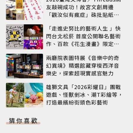
友敲碗成功！故宮文創周邊
「觀汝似有瘋症」硃批貼紙搶
先開賣
「走進史努比的藝術人生 」快
閃台北松菸 首度公開聯名藝術
作、百款《花生漫畫》限定商
品同步登場
兩廳院表圖特展《音樂中的奇
幻異境》精選館藏穿梭西洋音
樂史，探索超現實感官魅力
雄獅文具「2026彩耀日」團戰
遊戲、怪獸剉冰、潮T彩繪等，
打造最繽紛街頭色彩藝術
猜你喜歡