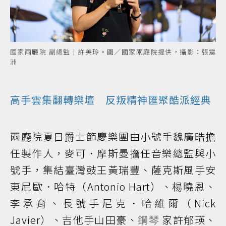
國家兩廳院 副總監｜許美玲。圖／國家兩廳院提供，攝影：張震
洲
高手雲集翻轉樂壇 反叛精神匯聚酷派經典
兩廳院夏日爵士節慶樂團由小號手魏廣晧擔
任製作人，麥可．摩斯曼擔任音樂總監與小
號手，集結臺灣鼓王黃瑞豐、薩克斯風手安
東尼歐．哈特（Antonio Hart）、楊曉恩、
李承育、長號手尼克．哈維爾（Nick
Javier）、吉他手山田豪、
鋼琴
家許郁瑛、