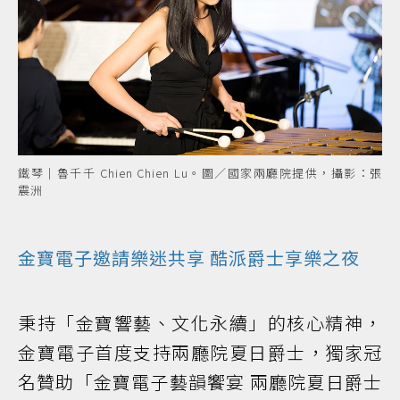
鐵琴｜魯千千 Chien Chien Lu。圖／國家兩廳院提供，攝影：張
震洲
金寶電子邀請樂迷共享 酷派爵士享樂之夜
秉持「金寶響藝、文化永續」的核心精神，
金寶電子首度支持兩廳院夏日爵士，獨家冠
名贊助「金寶電子藝韻饗宴 兩廳院夏日爵士