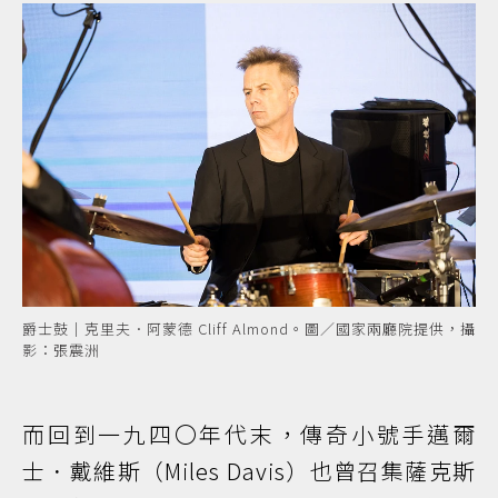
爵士鼓｜克里夫．阿蒙德 Cliff Almond。圖／國家兩廳院提供，攝
影：張震洲
而回到一九四〇年代末，傳奇小號手邁爾
士．戴維斯（Miles Davis）也曾召集薩克斯