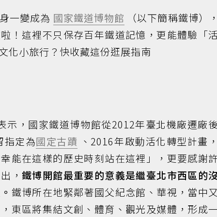
搖身一變成為
國家鐵道博物館
（以下簡稱鐵博）
放啦！這裡不只保存百年鐵道記憶，更能體驗「
文化小旅行？快收藏這份逛展指南
表示，國家鐵道博物館從2012年臺北機廠遷廠
留指定為
國定古蹟
、2016年啟動活化轉型計畫
榮幸能在這樣的歷史時刻站在這裡」，更要感謝
指出，
鐵博開館最重要的意義是繼臺北市西區的
區。
鐵博所在地緊鄰著國父紀念館、華視，當中
後，東區將集結文創、體育、觀光及媒體，形成