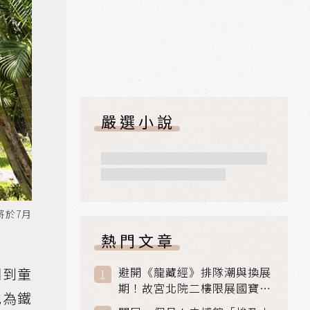
嚴選小說
將於7月
熱門文章
回到童
避開《龍藏經》排隊潮與換展
期！故宮北院二樓限展國寶
他為鐵
〈元世祖出獵圖〉、乾隆最愛