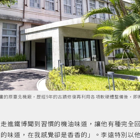
計畫的原臺北機廠，歷經9年的古蹟修復再利用各項軟硬體整備後，即
，走進鐵博聞到習慣的機油味道，讓他有種完全
臭的味道，在我感覺卻是香香的」。李遠特別以