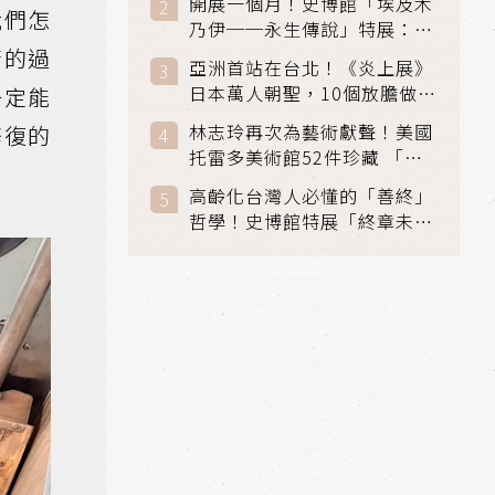
開展一個月！史博館「埃及木
「滑冰賽」更精采
我們怎
乃伊──永生傳說」特展：看
見物件構築的永生風景
苦的過
亞洲首站在台北！《炎上展》
日本萬人朝聖，10個放膽做自
一定能
己場景與台灣獨家展品同步亮
林志玲再次為藝術獻聲！美國
修復的
相
托雷多美術館52件珍藏 「古
典光影大師：林布蘭到哥雅」
高齡化台灣人必懂的「善終」
在富邦美術館隆重開展
哲學！史博館特展「終章未
完」超越生死的文化觀想