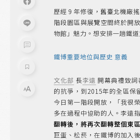
歷經 9 年修復，舊臺北機廠
階段園區與展覽空間終於開
物館」魅力。想安排一趟鐵道
鐵博重要地位與
歷史
意義
文化部
長
李遠
開幕典禮致詞
的抗爭，到2015年的全區保
今日第一階段開放，「我很
多在過程中協助的人。李遠
翻轉後，將再次翻轉整個東
巨蛋、松菸，在鐵博的加入