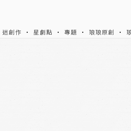
迷創作
星劇點
專題
琅琅原創