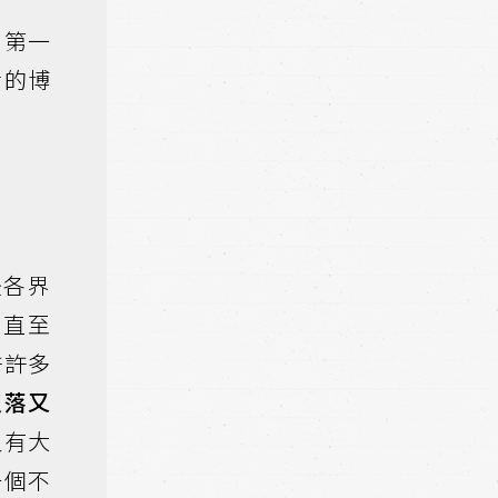
，第一
活的博
後各界
，直至
許許多
沒落又
又有大
一個不