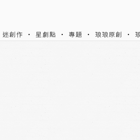
迷創作
星劇點
專題
琅琅原創