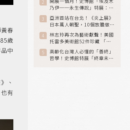
開展一個月！史博館「埃及木
「滑冰賽」更精采
乃伊──永生傳說」特展：看
見物件構築的永生風景
亞洲首站在台北！《炎上展》
日本萬人朝聖，10個放膽做自
師黃春
己場景與台灣獨家展品同步亮
林志玲再次為藝術獻聲！美國
相
85歲
托雷多美術館52件珍藏 「古
典光影大師：林布蘭到哥雅」
作品中
高齡化台灣人必懂的「善終」
在富邦美術館隆重開展
哲學！史博館特展「終章未
完」超越生死的文化觀想
遊》、
，也有