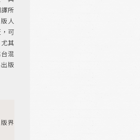
翻譯所
出版人
盃，可
，尤其
越台混
與出版
出版界