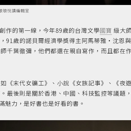
／琅琅悅讀編輯室
創作的第一線，今年89歲的台灣文學
國寶
級大
，91歲的諾貝爾經濟學獎得主阿馬蒂雅・沈恩與
大師千葉徹彌，他們都還在親自寫作，而且都在
，如《末代女礦工》、小說《女族記事》、《夜
等。最後則是關於香港、中國、科技監控等議題
滿魅力，是好書也是好看的書。