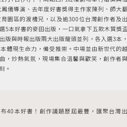
阮鳳儀導演、去年度好書獎得主作家陳列、師大
育園區的渡槽兄，以及逾300位台灣創作者及
選5本好書的麥田出版，一口氣拿下五款木質獎
出版與時報出版兩大出版龍頭並列，各入選3本
書本體現生命力，備受推崇。中場並由新世代的
歌曲，炒熱氣氛，現場集合溫馨與歡笑，創作者
刻。
好書獎公布40本好書！創作議題歷屆最豐，匯聚台灣