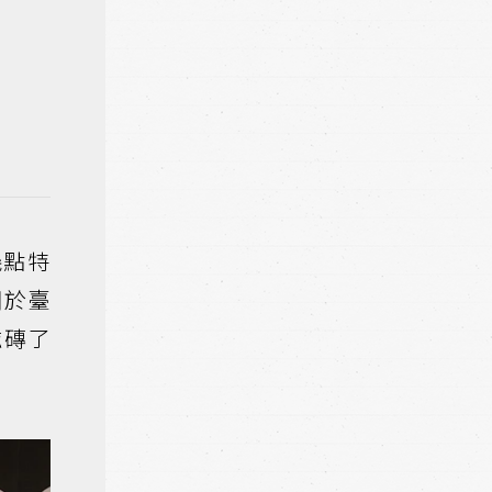
幾點特
關於臺
磁磚了