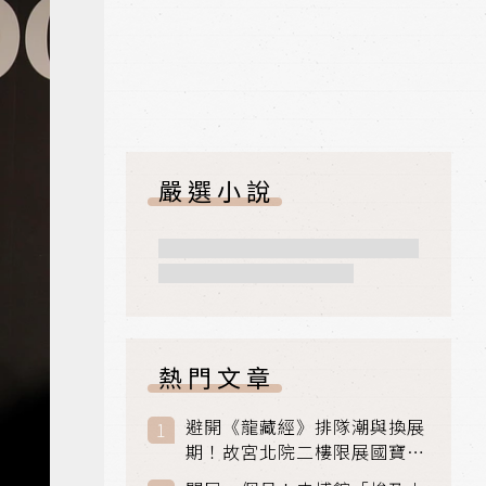
嚴選小說
熱門文章
避開《龍藏經》排隊潮與換展
期！故宮北院二樓限展國寶
〈元世祖出獵圖〉、乾隆最愛