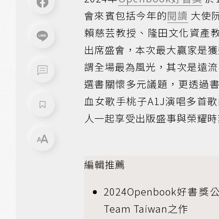
會來賓包括今年的
閱讀
大使
賴慈芸教授、隆田文化資產教
出席盛會，本次最大贏家是獲
謂全場最為風光，其次是遠流
選書關懷多元議題，更透過
血女歌手桃子A1J演唱多首
人一起享受出版盛事與榮耀時
編輯推薦
2024Openbook
Team Taiwan之作