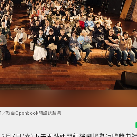
圖／取自Openbook閱讀誌臉書
12月7日(六)下午兩點西門紅樓劇場舉行贈獎典