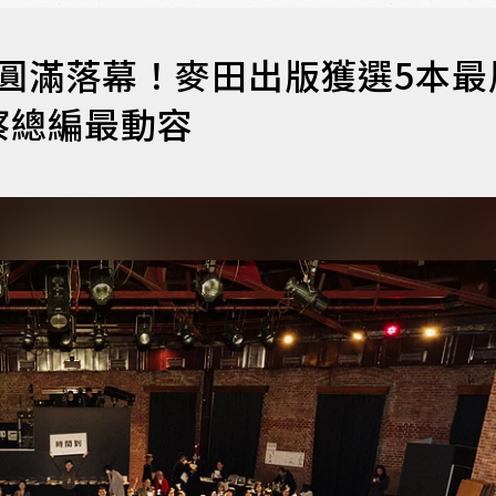
好書獎圓滿落幕！麥田出版獲選5本最
察總編最動容