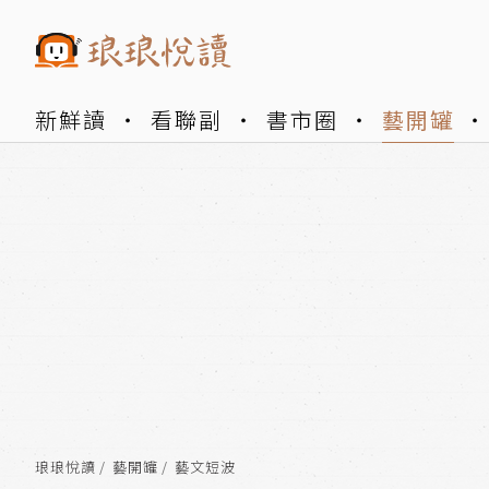
新鮮讀
看聯副
書市圈
藝開罐
琅琅悅讀
藝開罐
藝文短波