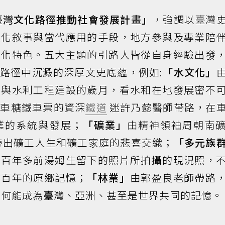
臺灣文化路徑推動社會發展計畫」
，強調以臺灣
文化敘事與當代應用的手段，地方參與及專業陪
文化特色。五大主題的引路人皆從自身經驗出發
路徑中沉澱的深厚文史底蘊，例如:
「水文化」
參與水利工程建設的歲月，看水和在地發展密不
火車糖鐵車票的資深
鐵道
迷許乃懿醫師帶路，在
業的系統與發展；
「礦業」
由精神領袖周朝南
帶出礦工人生和礦工家庭的悲喜交織；
「多元族
應百年多前湯姆生留下的照片所拍攝的現況照，
越百年的原鄉記憶；
「林業」
由郭盈良老師帶路
何能成為臺灣、亞洲、甚至是世界共同的記憶。