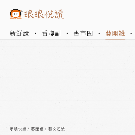
新鮮讀
看聯副
書市圈
藝開罐
琅琅悅讀
藝開罐
藝文短波