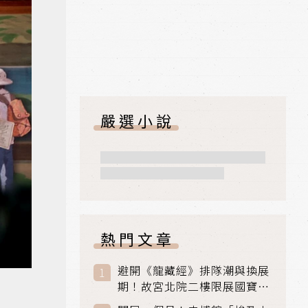
嚴選小說
熱門文章
避開《龍藏經》排隊潮與換展
期！故宮北院二樓限展國寶
〈元世祖出獵圖〉、乾隆最愛