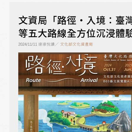
文資局「路徑・入境：臺
等五大路線全方位沉浸體
琅琅悅讀／
文化部文化資產局
2024/11/11