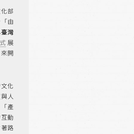
文化部
步「由
與臺灣
式
展
」
來開
的文化
度與人
的「產
的互動
循著路