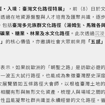
徑‧入境：臺灣文化路徑特展」
，前（8）日於
年透過在地資源盤整與人才培育及匯聚共識，逐
，包括
臺灣多元族群文化路徑（湯姆生、馬雅各
的礦業、糖業、林業及水文化路徑
。此次透過
沉浸
徑」
的核心價值，亦邀請社會大眾前來用
「五感
民表示，如果說歐洲的「朝聖之路」是訪歐必遊
第一波五大試行路徑，也能成為象徵臺灣歷史深
次展覽猶如五條路徑大會師，以根植臺灣土地
點相關有形與無形文化資產，梳理人與場域之間
題性且能凝聚社群共識並永續經營的文化路徑。