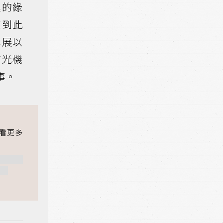
裡的綠
來到此
本展以
時光機
事。