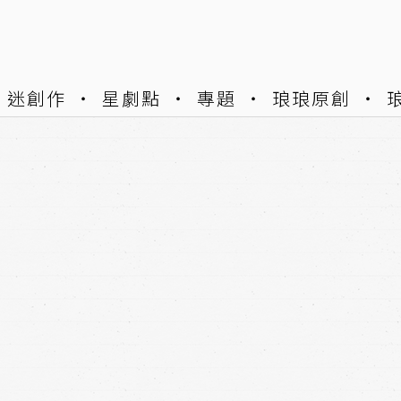
迷創作
星劇點
專題
琅琅原創