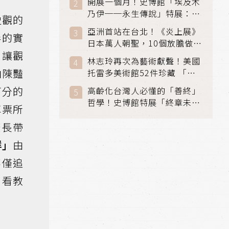
開展一個月！史博館「埃及木
「滑冰賽」更精采
乃伊──永生傳說」特展：看
史觀的
見物件構築的永生風景
亞洲首站在台北！《炎上展》
伴的實
日本萬人朝聖，10個放膽做自
，讓觀
己場景與台灣獨家展品同步亮
林志玲再次為藝術獻聲！美國
相
由陳豔
托雷多美術館52件珍藏 「古
典光影大師：林布蘭到哥雅」
可分的
高齡化台灣人必懂的「善終」
在富邦美術館隆重開展
哲學！史博館特展「終章未
車票所
完」超越生死的文化觀想
礦長帶
群」
由
不僅追
，看教