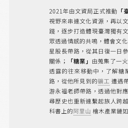
2021年由文資局正式推動
「
視野來串連文化資源，再以
踐，逐步打造體現臺灣獨有
眾透過情感的共鳴，體會文化
星股長帶路，從其日復一日
關係；
「糖業」
由蒐集了一
透露的往來移動中，了解糖
路，從他所見到的
礦工
遭遇
游永福老師帶路，透過他對
尋歷史也重新連繫起族人跨
科書上的
阿里山
檜木產業鏈如