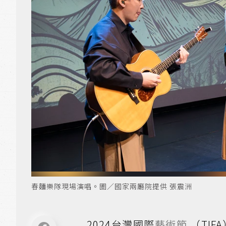
春麵樂隊現場演唱。圖／國家兩廳院提供 張震洲
2024台灣國際
藝術節
（TIF