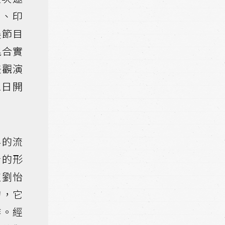
本、印
展節目
混合實
差觀演
1日開
界的流
者的形
監劉怡
的，它
作。經