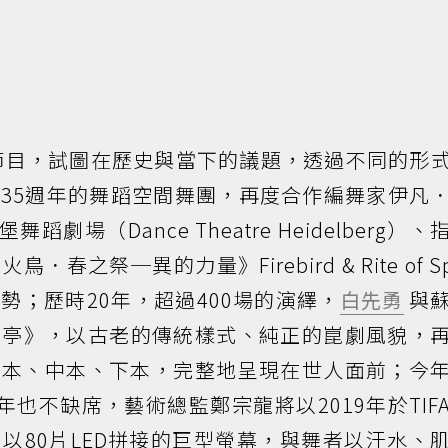
節的節目，試圖在歷史與當下的議題，透過不同的形
35週年的舞蹈空間舞團，再度合作編舞家伊凡
堡舞蹈劇場（Dance Theatre Heidelberg）
之祭─異的力量》Firebird & Rite of Spr
勢；歷時20年，超過400場的演繹，
白先勇
與
丹亭》，以古老的傳統樣式、純正的崑劇風貌，
分上本、中本、下本，完整地呈現在世人面前；今
4年也不缺席，藝術總監鄭宗龍將以2019年於TIF
以80片LED拼接的巨型螢幕，與舞者以汗水、