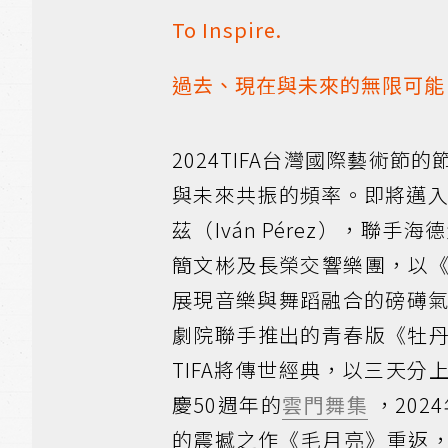
To Inspire.
過去、現在與未來的無限可能
2024TIFA台灣國際藝術
與未來共振的頻率。即將邁入
茲（Iván Pérez），聯手海德
簡文彬及長榮交響樂團，以《火鳥．春
展現音樂與舞蹈融合的磅礡氣
劇院聯手推出的青春版《牡
TIFA將傳世經典，以三天
慶50週年的
雲門舞集
，202
的震撼之作《毛月亮》重返，