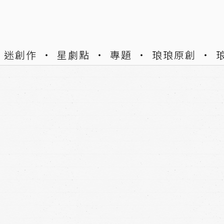
迷創作
星劇點
專題
琅琅原創