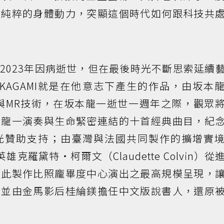
始純粹的身體動力，突顯這個時代如何跟科技共
2023年因病逝世，但在最後時光不斷思索延續
》KAGAMI就是在他意志下產生的作品，由坂本
展覽與MR技術，在坂本龍一逝世一週年之際，觀眾
本龍一演奏與生命緊密連結的十首經典曲目，紀
光贊助支持；由臺灣與法國共同製作的擴增實
雄克羅黛特・柯爾文（Claudette Colvin）從
，此製作比照龐畢度中心演出之最高規模呈現，
，並由金馬影后桂綸鎂擔任中文版說書人，還原