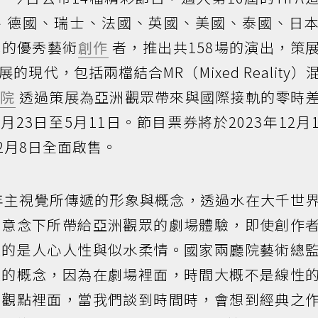
、德國、瑞士、法國、英國、美國、泰國、日
地的優秀藝術
創作
者，推出共158場的演出，策
現代，包括兩檔結合MR（Mixed Reality）
廳院
透過策展為亞洲觀眾帶來與國際接軌的零時
月23日至5月11日。節目票券將於2023年12月
2月8日全面啟售。
今年主視覺所傳遞的形象與概念，透過水在大千世
劃意念下所帶給亞洲觀眾的劇場體驗，即使創作
遞的是人心人性與似水柔情。國家兩廳院藝術總
趣的概念，因為在劇場裡面，時間大概不是線性
的觀點裡面，當我們談到時間時，會想到經典之