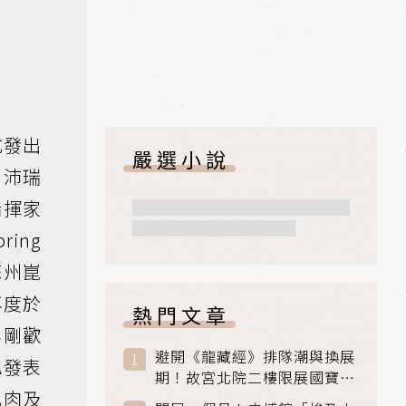
式發出
嚴選小說
．沛瑞
、指揮家
ing
蘇州崑
再度於
熱門文章
年剛歡
避開《龍藏經》排隊潮與換展
A發表
期！故宮北院二樓限展國寶
肌肉及
〈元世祖出獵圖〉、乾隆最愛