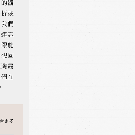
的觀
挫折或
，我們
流連忘
會跟能
好想回
臺灣最
我們在
。