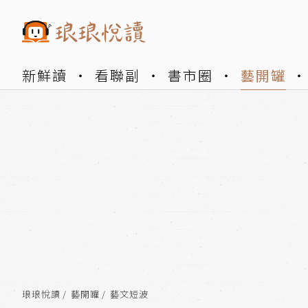
新鮮讀
看聯副
書市圈
藝開罐
琅琅悅讀
藝開罐
藝文短波