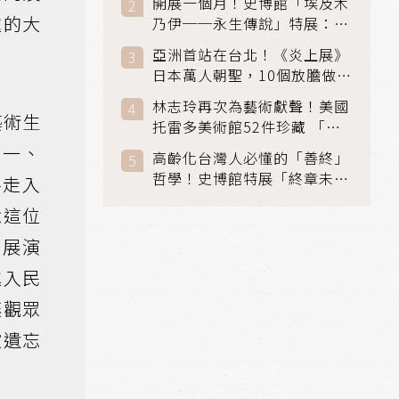
開展一個月！史博館「埃及木
「滑冰賽」更精采
處的大
乃伊──永生傳說」特展：看
見物件構築的永生風景
亞洲首站在台北！《炎上展》
日本萬人朝聖，10個放膽做自
己場景與台灣獨家展品同步亮
林志玲再次為藝術獻聲！美國
相
藝術生
托雷多美術館52件珍藏 「古
典光影大師：林布蘭到哥雅」
龍一、
高齡化台灣人必懂的「善終」
在富邦美術館隆重開展
哲學！史博館特展「終章未
將走入
完」超越生死的文化觀想
念這位
境展演
進入民
讓觀眾
被遺忘