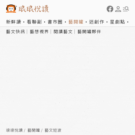
新鮮讀
看聯副
書市圈
藝開罐
迷創作
星劇點
藝文快訊
藝想視界
閱讀藝文
藝開罐夥伴
琅琅悅讀
藝開罐
藝文短波