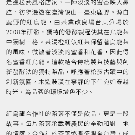
走進松菸風格店家，一陣淡淡的蜜香映入鼻
腔，彷彿漫遊在臺灣後山－臺東鹿野。源自
鹿野的紅烏龍，由茶業改良場台東分場於
2008年研發，獨特的發酵製程使其在烏龍茶
中獨樹一格。茶湯橙紅似紅茶保留著烏龍茶
的風味，微散著淡淡的蜜香和花香，因此得
名蜜香紅烏龍。這款結合傳統製茶技藝與創
新發酵法的獨特茶品，呼應著松菸古蹟中的
創新氛圍，木造裝潢在寧靜的下午宛如穿越
時光，為品茗的環境增色不少。
紅烏龍合作社的茶葉不僅是飲品，更是一段
故事。每片茶葉承載著農民的辛勤和對土地
的情感。合作社的茶葉逐漸征服全台灣，成