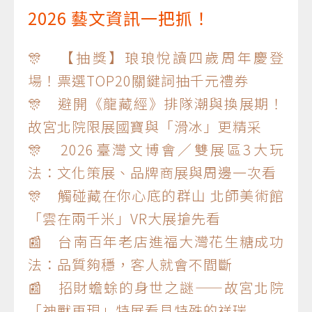
2026 藝文資訊一把抓！
🎊 【抽獎】琅琅悅讀四歲周年慶登
場！票選TOP20關鍵詞抽千元禮券
🎊 避開《龍藏經》排隊潮與換展期！
故宮北院限展國寶與「滑冰」更精采
🎊 2026臺灣文博會／雙展區3大玩
法：文化策展、品牌商展與周邊一次看
🎊 觸碰藏在你心底的群山 北師美術館
「雲在兩千米」VR大展搶先看
📰 台南百年老店進福大灣花生糖成功
法：品質夠穩，客人就會不間斷
📰 招財蟾蜍的身世之謎——故宮北院
「神獸再現」特展看見特殊的祥瑞