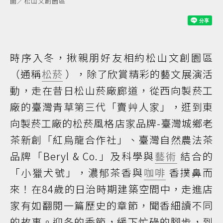
圖／松山文創園區
時序入冬，揪親朋好友相約松山文創園區
（通稱
松菸
），除了欣賞精彩的藝文展演活
動，走在昔日松山菸廠廊道，從西向製菸工
廠的臺灣青草第三代「賣艸人家」，逛到東
向製菸工廠的松菸風格店家品牌-臺灣城鄉老
茶新創「紅烏龍合作社」、臺灣自然農法茶
品牌「Beryl & Co.」及科學與
藝術
結合的
「小獵犬號」，濃郁茶香與
咖啡
香撲鼻而
來！在84歲的日治時期建築空間中，走進店
家有如翻閱一篇歷史的章節，聞香細讀不同
的故事。迎冬的季節，緩下忙碌的腳步，到