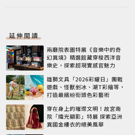
延伸閱讀
兩廳院表圖特展《音樂中的奇
幻異境》精選館藏穿梭西洋音
樂史，探索超現實感官魅力
雄獅文具「2026彩耀日」團戰
遊戲、怪獸剉冰、潮T彩繪等，
打造最繽紛街頭色彩藝術
穿在身上的璀璨文明！故宮南
院「織光顯影」特展 探索亞洲
異國金縷衣的絕美風華