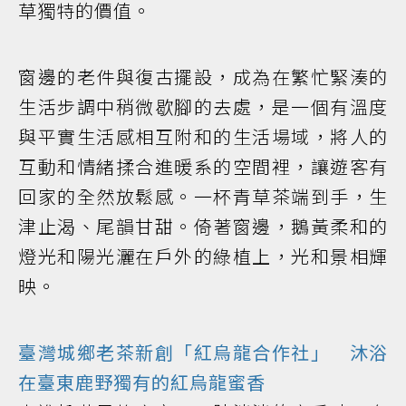
草獨特的價值。
窗邊的老件與復古擺設，成為在繁忙緊湊的
生活步調中稍微歇腳的去處，是一個有溫度
與平實生活感相互附和的生活場域，將人的
互動和情緒揉合進暖系的空間裡，讓遊客有
回家的全然放鬆感。一杯青草茶端到手，生
津止渴、尾韻甘甜。倚著窗邊，鵝黃柔和的
燈光和陽光灑在戶外的綠植上，光和景相輝
映。
臺灣城鄉老茶新創「紅烏龍合作社」 沐浴
在臺東鹿野獨有的紅烏龍蜜香