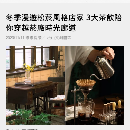
冬季漫遊松菸風格店家 3大茶飲陪
你穿越菸廠時光廊道
琅琅悅讀／ 松山文創園區
2023/11/11