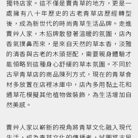
獨特店家。這不僅是賣青草的地方，更是一
處擁有八十年歷史的古老青草店歷經轉型
後，成為新世代的時尚青草生活品牌。走進
賣艸人家，木招牌散發著溫暖的氛圍，店內
香氣撲鼻而來，是來自天然的草本香，淡雅
的清香與古老的木頭搭配，需要親身體驗才
能領略到這種身心舒緩的草本氛圍。不同於
古早青草店的商品陳列方式，現在的青草食
材多放置在店裡冰庫中，店內多用黏土花和
通草花模擬其他植物做裝飾，為生活增加自
然美感。
賣艸人家以嶄新的視角將青草文化融入現代
生活，成為青草文化的傳播者，試圖將古早