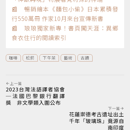
📰 暢銷繪本《麵包小偷》日本累積發
行550萬冊 作家10月來台宣傳新書
📰 琅琅獨家新專！書頁闖天涯：異鄉
食衣住行的閱讀索引
咖啡
松菸
下午茶
藝術
古蹟
上一篇
2023台灣法語譯者協會
─法國巴黎銀行翻譯
獎 非文學類入圍公布
下一篇
花蓮崇德考古遺址出土
千年「玻璃珠」竟源自
南印度