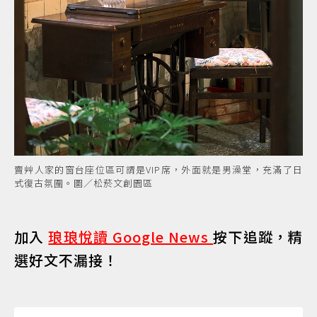
賣艸人家的窗台座位區可謂是VIP席，外面就是男澡堂，充滿了日
式復古氛圍。圖／松菸文創園區
加入
琅琅悅讀 Google News
按下追蹤，精
選好文不漏接！