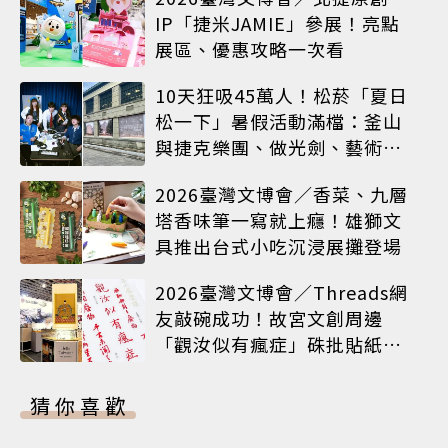
IP「捷米JAMIE」參展！亮點
展區、優惠攻略一次看
10天狂吸45萬人！松菸「夏日
松一下」暑假活動滿檔：釜山
與捷克樂團、做光劍、藝術窗
框等熱鬧登場
2026臺灣文博會／香菜、九層
塔香味筆一寫就上癮！雄獅文
具推出台式小吃沉浸展攤登場
2026臺灣文博會／Threads網
友敲碗成功！故宮文創周邊
「觀汝似有瘋症」硃批貼紙搶
先開賣
猜你喜歡