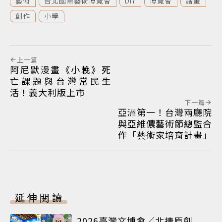
藝術
台北國際藝術博覽會
DIY
博覽會
繪畫
創作
小學
上一篇
阿尼默漫畫《小輓》死
亡課題與台灣常民生
活！義大利版上市
下一篇
亞洲第一！台灣兩廳院
與亞維儂藝術節總監合
作「藝術家培育計畫」
延伸閱讀
2026臺灣文博會／北捷原創