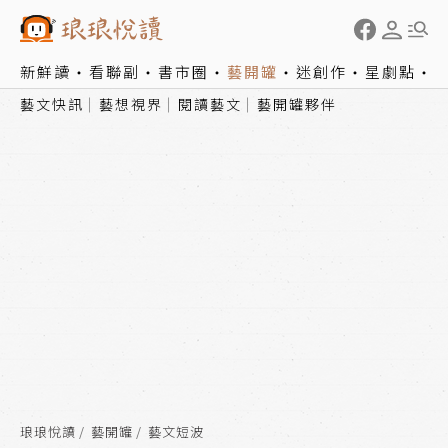
新鮮讀
看聯副
書市圈
藝開罐
迷創作
星劇點
藝文快訊
藝想視界
閱讀藝文
藝開罐夥伴
琅琅悅讀
藝開罐
藝文短波