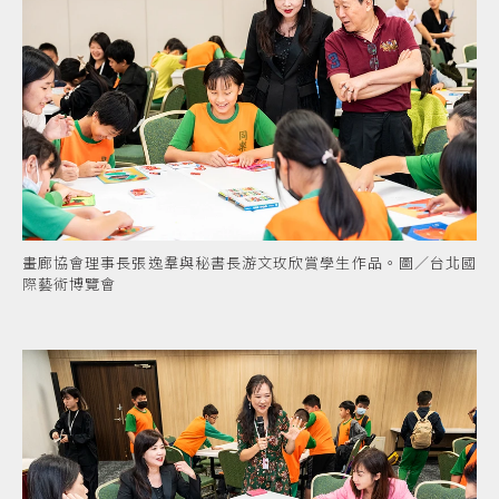
畫廊協會理事長張逸羣與秘書長游文玫欣賞學生作品。圖／台北國
際藝術博覽會