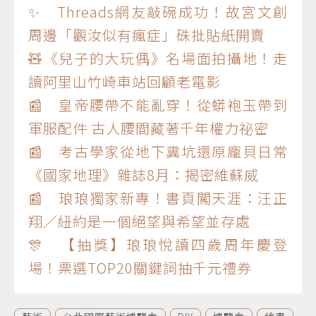
✨ Threads網友敲碗成功！故宮文創
周邊「觀汝似有瘋症」硃批貼紙開賣
🧸《兒子的大玩偶》名場面拍攝地！走
讀阿里山竹崎車站回顧老電影
📰 皇帝腰帶不能亂穿！從蟒袍玉帶到
軍服配件 古人腰間藏著千年權力祕密
📰 考古學家從地下糞坑還原龐貝日常
《國家地理》雜誌8月：揭密維蘇威
📰 琅琅獨家新專！書頁闖天涯：汪正
翔／紐約是一個絕望與希望並存處
🎊 【抽獎】琅琅悅讀四歲周年慶登
場！票選TOP20關鍵詞抽千元禮券