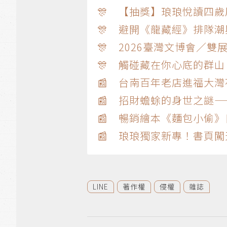
🎊 【抽獎】琅琅悅讀四歲
🎊 避開《龍藏經》排隊
🎊 2026臺灣文博會／
🎊 觸碰藏在你心底的群山
📰 台南百年老店進福大
📰 招財蟾蜍的身世之謎
📰 暢銷繪本《麵包小偷》
📰 琅琅獨家新專！書頁
LINE
著作權
侵權
雜誌