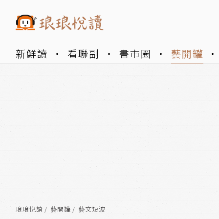
新鮮讀
看聯副
書市圈
藝開罐
琅琅悅讀
藝開罐
藝文短波