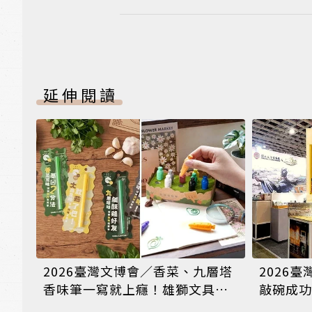
延伸閱讀
2026臺灣文博會／香菜、九層塔
2026臺
香味筆一寫就上癮！雄獅文具推
敲碗成功
出台式小吃沉浸展攤登場
似有瘋症