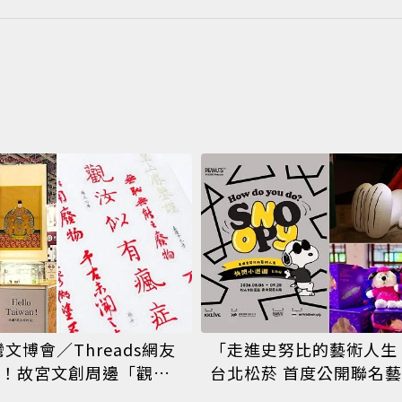
灣文博會／Threads網友
「走進史努比的藝術人生
！故宮文創周邊「觀汝
台北松菸 首度公開聯名
」硃批貼紙搶先開賣
百款《花生漫畫》限定商