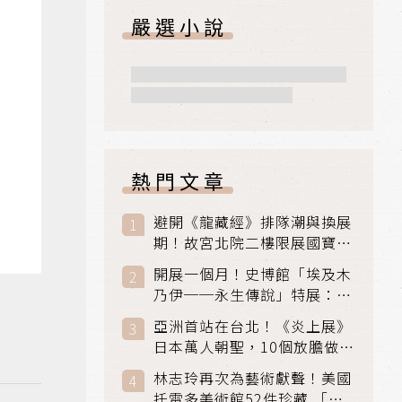
嚴選小說
熱門文章
避開《龍藏經》排隊潮與換展
期！故宮北院二樓限展國寶
〈元世祖出獵圖〉、乾隆最愛
開展一個月！史博館「埃及木
「滑冰賽」更精采
乃伊──永生傳說」特展：看
見物件構築的永生風景
亞洲首站在台北！《炎上展》
日本萬人朝聖，10個放膽做自
己場景與台灣獨家展品同步亮
林志玲再次為藝術獻聲！美國
相
托雷多美術館52件珍藏 「古