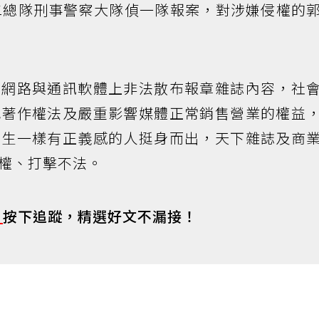
二總隊刑事警察大隊偵一隊報案，對涉嫌侵權的
在網路與通訊軟體上非法散布報章雜誌內容，社
犯著作權法及嚴重影響媒體正常銷售營業的權益
先生一樣有正義感的人挺身而出，天下雜誌及商
權、打擊不法。
s
按下追蹤，精選好文不漏接！
！