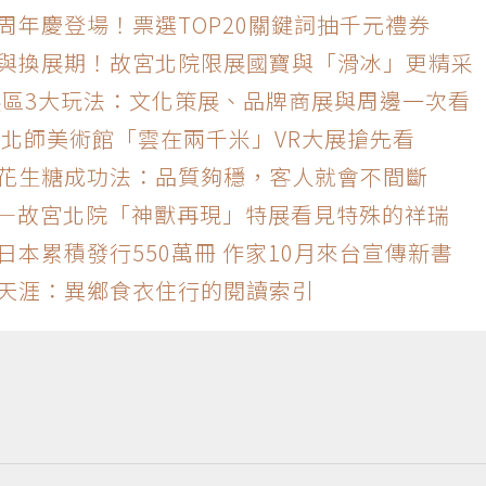
周年慶登場！票選TOP20關鍵詞抽千元禮券
潮與換展期！故宮北院限展國寶與「滑冰」更精采
雙展區3大玩法：文化策展、品牌商展與周邊一次看
 北師美術館「雲在兩千米」VR大展搶先看
灣花生糖成功法：品質夠穩，客人就會不間斷
——故宮北院「神獸再現」特展看見特殊的祥瑞
日本累積發行550萬冊 作家10月來台宣傳新書
闖天涯：異鄉食衣住行的閱讀索引