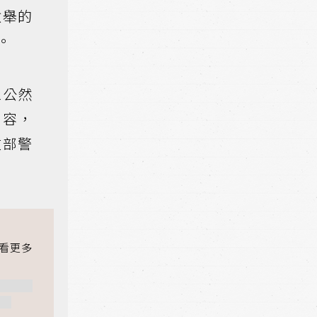
檢舉的
。
眾公然
內容，
政部警