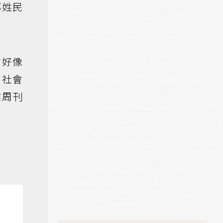
郭姓民
會好像
，社會
業周刊