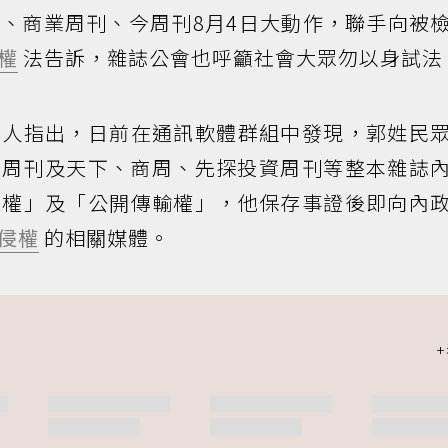
、商業周刊、今周刊8月4日大動作，聯手向被
權
法告訴，雜誌公會也呼籲社會大眾勿以身試法
舉人指出，日前在通訊軟體群組中發現，郭姓民
傳今周刊及天下、商周、先探投資周刊等整本雜誌
製權」及「公開傳輸權」，他保存事證後即向內
侵權
的相關媒體。