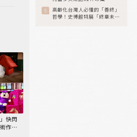
典光影大師：林布蘭到哥雅」
高齡化台灣人必懂的「善終」
在富邦美術館隆重開展
哲學！史博館特展「終章未
完」超越生死的文化觀想
 」快閃
藝術作、
品同步