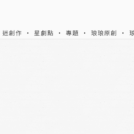
迷創作
星劇點
專題
琅琅原創