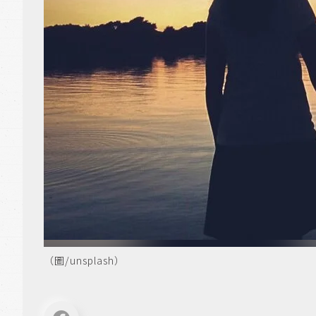
（圖/unsplash）