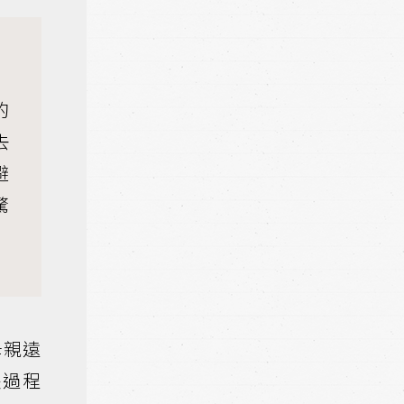
的
去
避
驚
母親遠
長過程