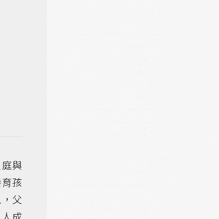
家庭與
養育孩
現，父
個人成