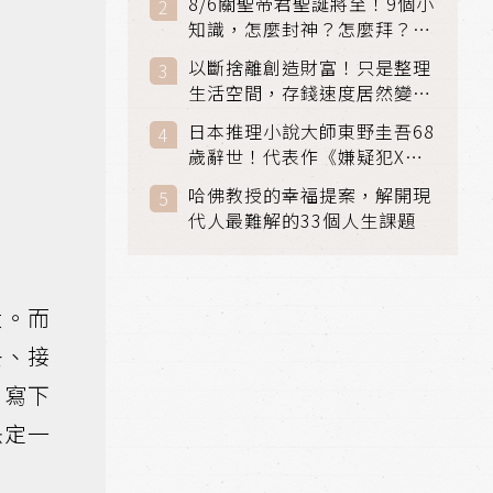
8/6關聖帝君聖誕將至！9個小
知識，怎麼封神？怎麼拜？該
拜哪個關帝？
以斷捨離創造財富！只是整理
生活空間，存錢速度居然變快
了
日本推理小說大師東野圭吾68
歲辭世！代表作《嫌疑犯X的
獻身》《解憂雜貨店》獲獎無
哈佛教授的幸福提案，解開現
數
代人最難解的33個人生課題
大。而
去、接
，寫下
決定一