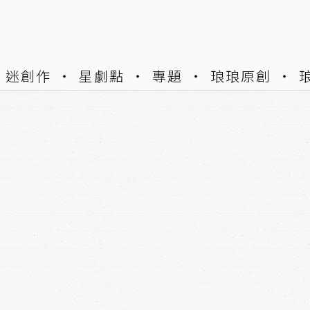
迷創作
星劇點
專題
琅琅原創