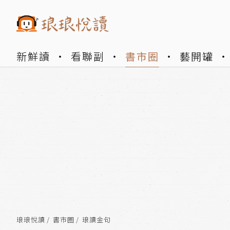
新鮮讀
看聯副
書市圈
藝開罐
琅琅悅讀
書市圈
琅讀金句