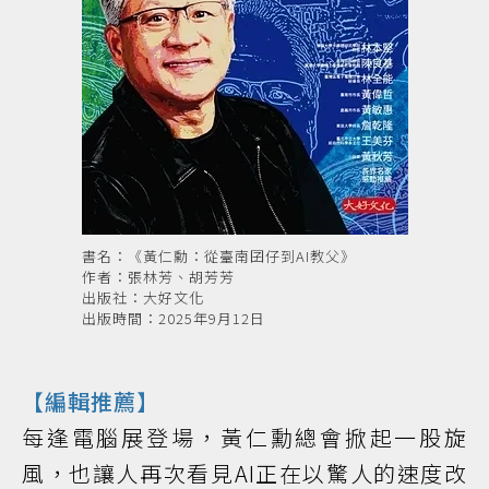
書名：《黃仁勳：從臺南囝仔到AI教父》
作者：張林芳、胡芳芳
出版社：大好文化
出版時間：2025年9月12日
【編輯推薦】
每逢電腦展登場，黃仁勳總會掀起一股旋
風，也讓人再次看見AI正在以驚人的速度改