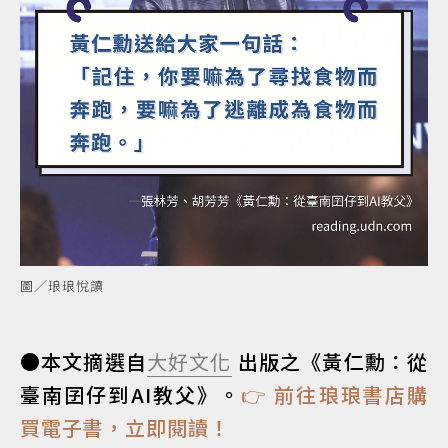
圖／琅琅悅讀
●本文摘選自
大好文化
出版之《黃仁勳：從
臺南囝仔到AI教父》。
👉 前往琅琅書店購
買電子書，立即閱讀！