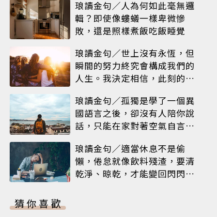
琅讀金句／人為何如此毫無邏
輯？即使像螻蟻一樣卑微慘
敗，還是照樣煮飯吃飯睡覺
琅讀金句／世上沒有永恆，但
瞬間的努力終究會構成我們的
人生。我決定相信，此刻的閃
耀就是人生
琅讀金句／孤獨是學了一個異
國語言之後，卻沒有人陪你說
話，只能在家對著空氣自言自
語
琅讀金句／適當休息不是偷
懶，倦怠就像飲料殘渣，要清
乾淨、晾乾，才能變回閃閃發
亮的杯子
猜你喜歡