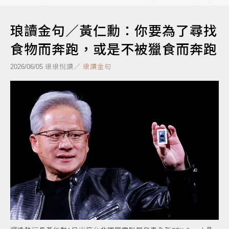
琅讀金句／黃仁勳：你要為了尋找
食物而奔跑，或是不被獵食而奔跑
琅琅悅讀／
琅讀金句
2026/06/05