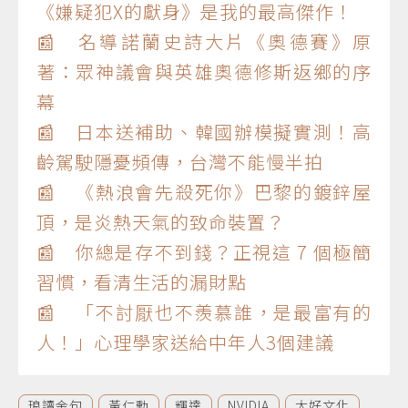
《嫌疑犯X的獻身》是我的最高傑作！
📰 名導諾蘭史詩大片《奧德賽》原
著：眾神議會與英雄奧德修斯返鄉的序
幕
📰 日本送補助、韓國辦模擬實測！高
齡駕駛隱憂頻傳，台灣不能慢半拍
📰 《熱浪會先殺死你》巴黎的鍍鋅屋
頂，是炎熱天氣的致命裝置？
📰 你總是存不到錢？正視這 7 個極簡
習慣，看清生活的漏財點
📰 「不討厭也不羨慕誰，是最富有的
人！」心理學家送給中年人3個建議
琅讀金句
黃仁勳
輝達
NVIDIA
大好文化