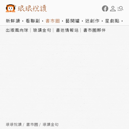
新鮮讀
看聯副
書市圈
藝開罐
迷創作
星劇點
出版風向球
琅讀金句
書迷情報站
書市圈夥伴
琅琅悅讀
書市圈
琅讀金句