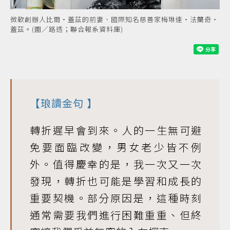
微軟創辦人比爾‧蓋茲的前妻、國際知名慈善家梅琳達‧法蘭奇‧
蓋茲。(圖／路透；聯合報系資料庫)
【
琅讀金句
】
轉折遲早會到來。人的一生無可避
免要面臨改變，男女老少皆不例
外。值得慶幸的是，我一次又一次
發現，轉折也可能是學習和成長的
重要契機。部分原因是，這種時刻
通常需要我們進行困難重重、但終