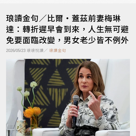
琅讀金句／比爾‧蓋茲前妻梅琳
達：轉折遲早會到來，人生無可避
免要面臨改變，男女老少皆不例外
琅琅悅讀／
琅讀金句
2026/05/23