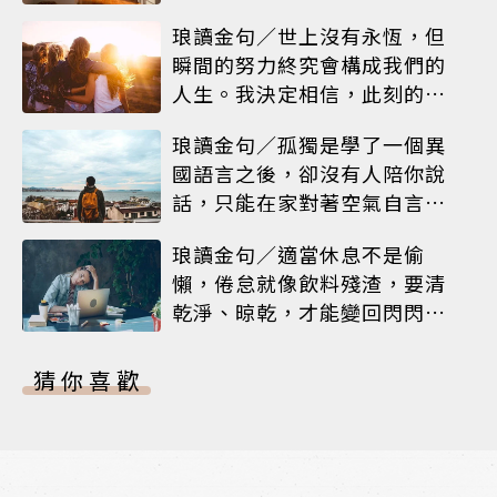
琅讀金句／世上沒有永恆，但
瞬間的努力終究會構成我們的
人生。我決定相信，此刻的閃
耀就是人生
琅讀金句／孤獨是學了一個異
國語言之後，卻沒有人陪你說
話，只能在家對著空氣自言自
語
琅讀金句／適當休息不是偷
懶，倦怠就像飲料殘渣，要清
乾淨、晾乾，才能變回閃閃發
亮的杯子
猜你喜歡