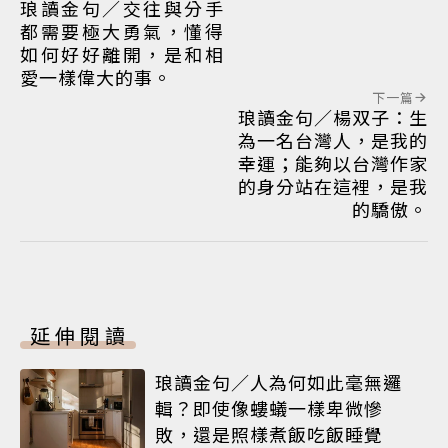
琅讀金句／交往與分手
都需要極大勇氣，懂得
如何好好離開，是和相
愛一樣偉大的事。
下一篇
琅讀金句／楊双子：生
為一名台灣人，是我的
幸運；能夠以台灣作家
的身分站在這裡，是我
的驕傲。
延伸閱讀
琅讀金句／人為何如此毫無邏
輯？即使像螻蟻一樣卑微慘
敗，還是照樣煮飯吃飯睡覺