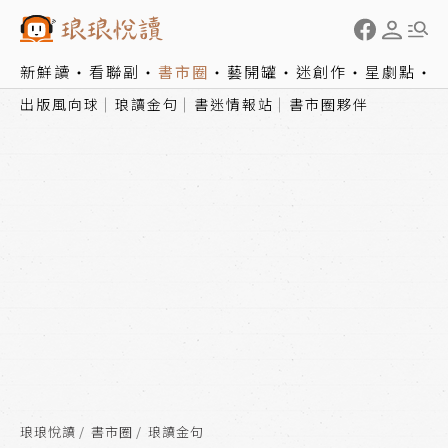
新鮮讀
看聯副
書市圈
藝開罐
迷創作
星劇點
出版風向球
琅讀金句
書迷情報站
書市圈夥伴
琅琅悅讀
書市圈
琅讀金句