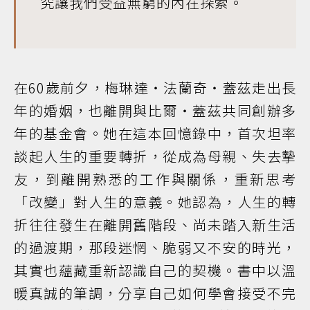
究讓我們受益無窮的內在探索。
在60歲前夕，梅琳達・法蘭奇・蓋茲走出長
年的婚姻，也離開與比爾・蓋茲共同創辦多
年的基金會。她在這本回憶錄中，首次坦率
談起人生的重要轉折，從成為母親、失去摯
友，到離開熟悉的工作與關係，重新思考
「改變」對人生的意義。她認為，人生的轉
折往往發生在離開舊階段、尚未踏入新生活
的過渡期，那段迷惘、脆弱又不安的時光，
其實也蘊藏重新認識自己的契機。書中以溫
暖真誠的筆調，分享自己如何學會接受不完