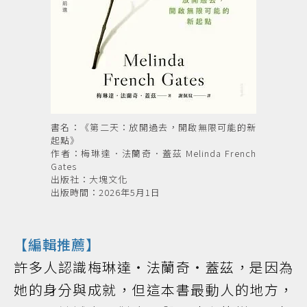
書名：《第二天：放開過去，開啟無限可能的新
起點》
作者：梅琳達．法蘭奇．蓋茲 Melinda French
Gates
出版社：大塊文化
出版時間：2026年5月1日
【編輯推薦】
許多人認識梅琳達・法蘭奇・蓋茲，是因為
她的身分與成就，但這本書最動人的地方，