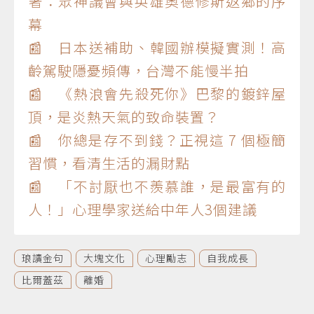
著：眾神議會與英雄奧德修斯返鄉的序
幕
📰 日本送補助、韓國辦模擬實測！高
齡駕駛隱憂頻傳，台灣不能慢半拍
📰 《熱浪會先殺死你》巴黎的鍍鋅屋
頂，是炎熱天氣的致命裝置？
📰 你總是存不到錢？正視這 7 個極簡
習慣，看清生活的漏財點
📰 「不討厭也不羨慕誰，是最富有的
人！」心理學家送給中年人3個建議
琅讀金句
大塊文化
心理勵志
自我成長
比爾蓋茲
離婚