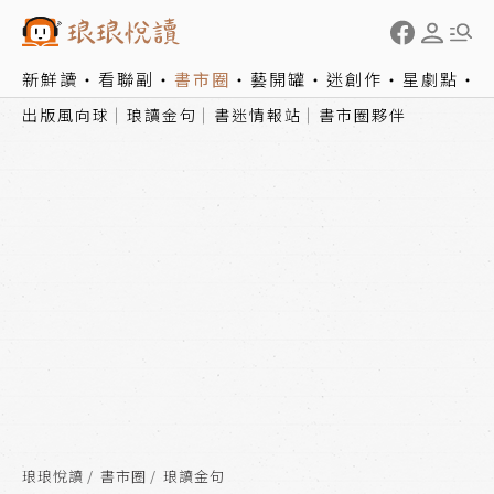
新鮮讀
看聯副
書市圈
藝開罐
迷創作
星劇點
出版風向球
琅讀金句
書迷情報站
書市圈夥伴
琅琅悅讀
書市圈
琅讀金句