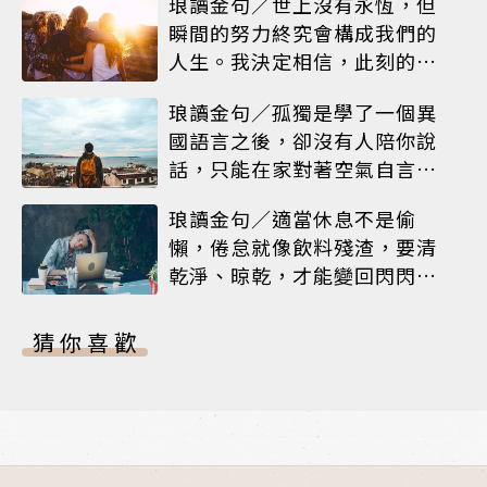
琅讀金句／世上沒有永恆，但
瞬間的努力終究會構成我們的
人生。我決定相信，此刻的閃
耀就是人生
琅讀金句／孤獨是學了一個異
國語言之後，卻沒有人陪你說
話，只能在家對著空氣自言自
語
琅讀金句／適當休息不是偷
懶，倦怠就像飲料殘渣，要清
乾淨、晾乾，才能變回閃閃發
亮的杯子
猜你喜歡