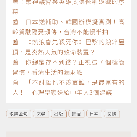
著：眾神議會與英雄奧德修斯返鄉的序
幕
📰 日本送補助、韓國辦模擬實測！高
齡駕駛隱憂頻傳，台灣不能慢半拍
📰 《熱浪會先殺死你》巴黎的鍍鋅屋
頂，是炎熱天氣的致命裝置？
📰 你總是存不到錢？正視這 7 個極簡
習慣，看清生活的漏財點
📰 「不討厭也不羨慕誰，是最富有的
人！」心理學家送給中年人3個建議
琅讀金句
文學
出版
推理
日本
閱讀