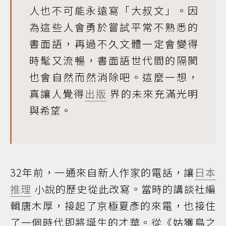
人也不可能永遠寫「大叔文」。因
為這些人會勇於嘗試平常不熟悉的
書面語，再過不久文體一定會變得
時髦又流暢，書面語世代間的隔閡
也會自然而然消除吧。這麼一想，
真讓人覺得
出版
界的未來充滿光明
與希望。
32年前，一通來自新人作家的電話，讓
日本
推理
小說的歷史從此改寫。當時的講談社編
輯唐木厚，接起了京極夏彥的來電，也接住
了一個時代即將誕生的才華。從《姑獲鳥之