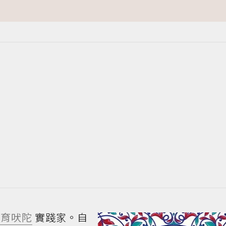
阿育吠陀
實踐家。自