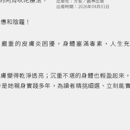
出版社：方智／圓神出版
出版時間：2026年04月01日
憊和陰霾！
和嚴重的皮膚炎困擾，身體塞滿毒素，人生充
皮膚變得乾淨透亮；沉重不堪的身體也輕盈起來
書是她親身實踐多年，為讀者精挑細選、立刻能