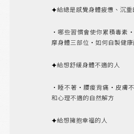
⯌給總是感覺身體疲憊、沉重
‧哪些習慣會使你累積毒素
摩身體三部位‧如何自製健康酥油
⯌給想舒緩身體不適的人
‧睡不著‧腰痠背痛‧皮膚
和心理不適的自然解方
⯌給想擁抱幸福的人