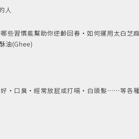
的人
‧哪些習慣能幫助你逆齡回春‧如何運用太白芝
(Ghee)
不好‧口臭‧經常放屁或打嗝‧白頭髮……等各