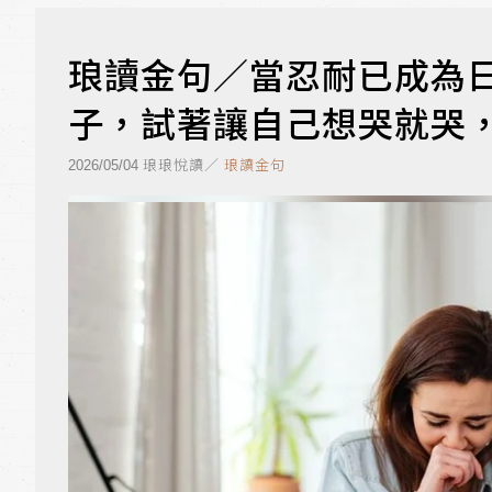
琅讀金句／當忍耐已成為
子，試著讓自己想哭就哭
琅琅悅讀／
琅讀金句
2026/05/04