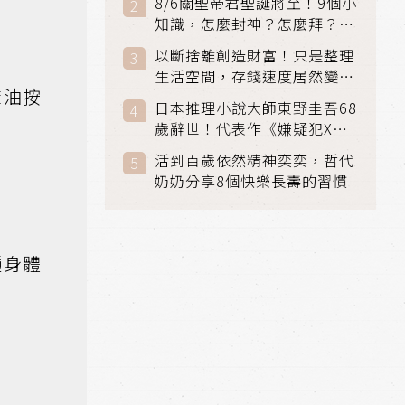
8/6關聖帝君聖誕將至！9個小
知識，怎麼封神？怎麼拜？該
拜哪個關帝？
以斷捨離創造財富！只是整理
生活空間，存錢速度居然變快
麻油按
了
日本推理小說大師東野圭吾68
歲辭世！代表作《嫌疑犯X的
獻身》《解憂雜貨店》獲獎無
活到百歲依然精神奕奕，哲代
數
奶奶分享8個快樂長壽的習慣
種身體