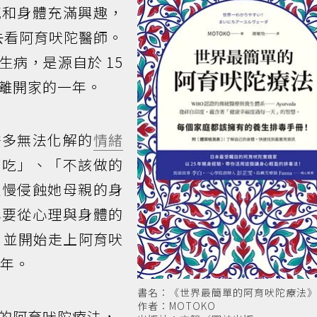
感和身體充滿興趣，
去看阿育吠陀醫師。
病，是源自於 15
離開家的一年。
許多無法化解的
情緒
直吃」、「不該做的
慢慢侵蝕她母親的身
心要從心理與身體的
，並開始走上阿育吠
5年。
書名：《世界最簡單的阿育吠陀療法
作者：MOTOKO
的阿育吠陀療法，