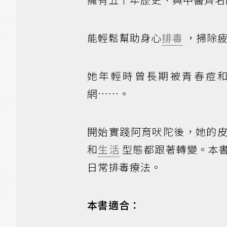
能輕鬆幫助身心
排毒
，掃除疲
她年輕時曾長期被青春痘
網……。
開始實踐阿育吠陀後，她的
和
生活
型態都跟著轉變。本
日常排毒療法。
本書適合：