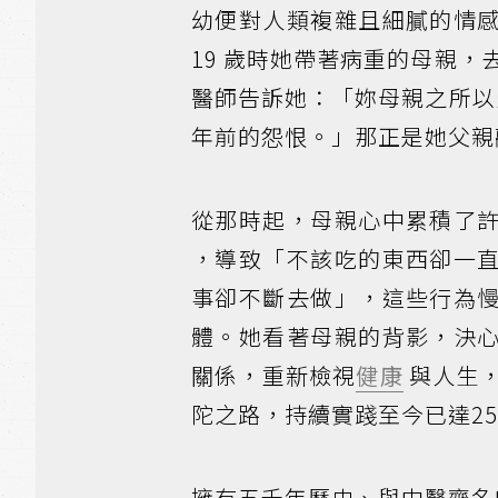
幼便對人類複雜且細膩的情
19 歲時她帶著病重的母親，
醫師告訴她：「妳母親之所以生
年前的怨恨。」那正是她父親
從那時起，母親心中累積了
，導致「不該吃的東西卻一
事卻不斷去做」，這些行為
體。她看著母親的背影，決
關係，重新檢視
健康
與人生
陀之路，持續實踐至今已達2
擁有五千年歷史、與中醫齊名