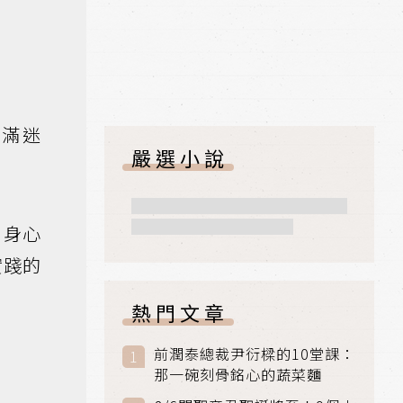
滿迷
嚴選小說
，身心
實踐的
熱門文章
前潤泰總裁尹衍樑的10堂課：
那一碗刻骨銘心的蔬菜麵