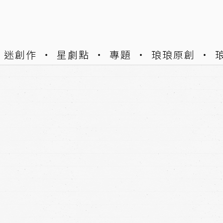
迷創作
星劇點
專題
琅琅原創