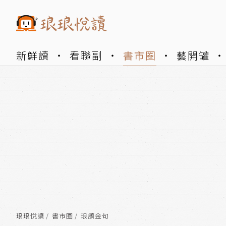
新鮮讀
看聯副
書市圈
藝開罐
琅琅悅讀
書市圈
琅讀金句