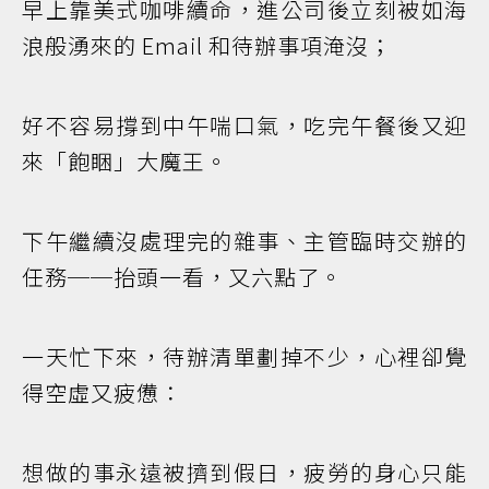
早上靠美式咖啡續命，進公司後立刻被如海
浪般湧來的 Email 和待辦事項淹沒；
好不容易撐到中午喘口氣，吃完午餐後又迎
來「飽睏」大魔王。
下午繼續沒處理完的雜事、主管臨時交辦的
任務──抬頭一看，又六點了。
一天忙下來，待辦清單劃掉不少，心裡卻覺
得空虛又疲憊：
想做的事永遠被擠到假日，疲勞的身心只能