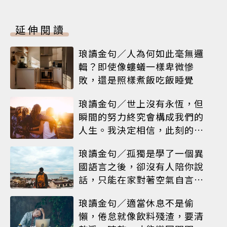
延伸閱讀
琅讀金句／人為何如此毫無邏
輯？即使像螻蟻一樣卑微慘
敗，還是照樣煮飯吃飯睡覺
琅讀金句／世上沒有永恆，但
瞬間的努力終究會構成我們的
人生。我決定相信，此刻的閃
耀就是人生
琅讀金句／孤獨是學了一個異
國語言之後，卻沒有人陪你說
話，只能在家對著空氣自言自
語
琅讀金句／適當休息不是偷
懶，倦怠就像飲料殘渣，要清