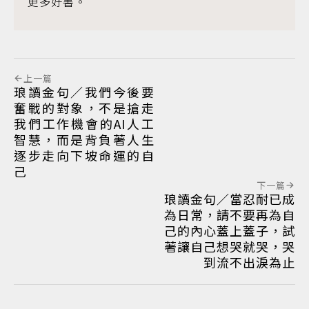
更多好書。
上一篇
琅讀金句／我們今後要
奮戰的對象，不是搶走
我們工作機會的AI人工
智慧，而是背負著人生
逐步走向下坡命運的自
己
下一篇
琅讀金句／當忍耐已成
為日常，請不要再為自
己的內心蓋上蓋子，試
著讓自己想哭就哭，哭
到流不出淚為止