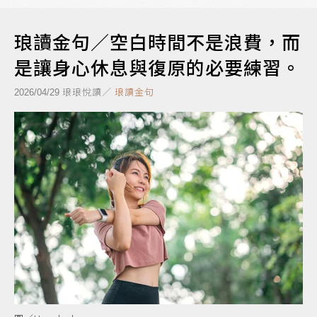
琅讀金句／空白時間不是浪費，而
是讓身心休息與復原的必要練習。
琅琅悅讀／
琅讀金句
2026/04/29