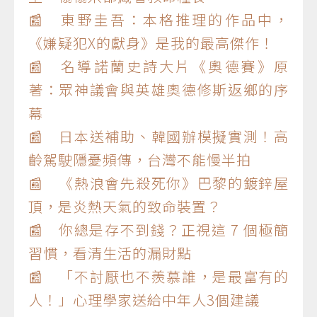
📰 東野圭吾：本格推理的作品中，
《嫌疑犯X的獻身》是我的最高傑作！
📰 名導諾蘭史詩大片《奧德賽》原
著：眾神議會與英雄奧德修斯返鄉的序
幕
📰 日本送補助、韓國辦模擬實測！高
齡駕駛隱憂頻傳，台灣不能慢半拍
📰 《熱浪會先殺死你》巴黎的鍍鋅屋
頂，是炎熱天氣的致命裝置？
📰 你總是存不到錢？正視這 7 個極簡
習慣，看清生活的漏財點
📰 「不討厭也不羨慕誰，是最富有的
人！」心理學家送給中年人3個建議