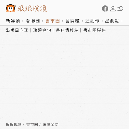
新鮮讀
看聯副
書市圈
藝開罐
迷創作
星劇點
出版風向球
琅讀金句
書迷情報站
書市圈夥伴
琅琅悅讀
書市圈
琅讀金句