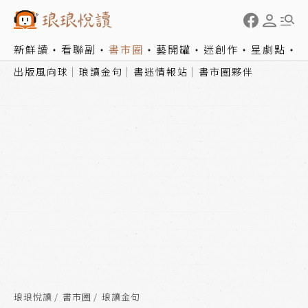
新鮮讀
看聯副
書市圈
藝開罐
迷創作
星劇點
出版風向球
琅讀金句
書迷情報站
書市圈夥伴
琅琅悅讀
書市圈
琅讀金句