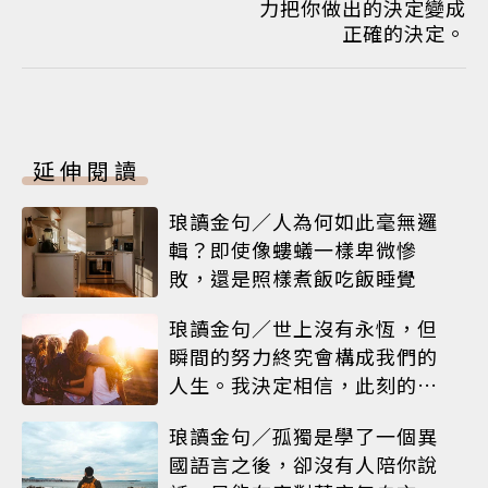
力把你做出的決定變成
正確的決定。
延伸閱讀
琅讀金句／人為何如此毫無邏
輯？即使像螻蟻一樣卑微慘
敗，還是照樣煮飯吃飯睡覺
琅讀金句／世上沒有永恆，但
瞬間的努力終究會構成我們的
人生。我決定相信，此刻的閃
耀就是人生
琅讀金句／孤獨是學了一個異
國語言之後，卻沒有人陪你說