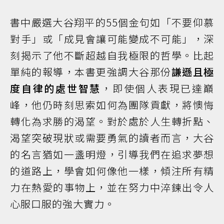
書中嚴選大谷翔平的55個金句如「不要仰慕
對手」或「成見會讓可能變成不可能」，深
刻揭示了他不斷超越自我極限的哲學。比起
單純的報導，本書更強調大谷那份
謙遜且極
度自律的處世智慧
，即使個人表現已達巔
峰，他仍時刻思索如何為團隊貢獻，將懊悔
轉化為求勝的渴望。對於處於人生轉折點、
渴望突破現狀或需要勇氣的讀者而言，大谷
的名言猶如一盞明燈，引導我們在追求夢想
的道路上，學會如何像他一樣，傾注所有精
力在熱愛的事物上，並在努力中淬鍊出令人
心服口服的強大實力。