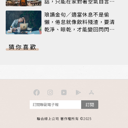
話，只能在家對著空氣自言自
語
琅讀金句／適當休息不是偷
懶，倦怠就像飲料殘渣，要清
乾淨、晾乾，才能變回閃閃發
亮的杯子
猜你喜歡
訂閱
聯合線上公司 著作權所有 ©2025