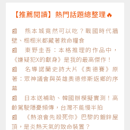
【推薦閱讀】熱門話題總整理🔥
📰 熊本城竟然可以吃？戰國時代牆
壁、榻榻米都藏著救命糧食
📰 東野圭吾：本格推理的作品中，
《嫌疑犯X的獻身》是我的最高傑作！
📰 名導諾蘭史詩大片《奧德賽》原
著：眾神議會與英雄奧德修斯返鄉的序
幕
📰 日本送補助、韓國辦模擬實測！高
齡駕駛隱憂頻傳，台灣不能慢半拍
📰 《熱浪會先殺死你》巴黎的鍍鋅屋
頂，是炎熱天氣的致命裝置？