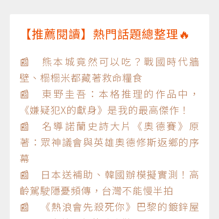
【推薦閱讀】熱門話題總整理🔥
📰 熊本城竟然可以吃？戰國時代牆
壁、榻榻米都藏著救命糧食
📰 東野圭吾：本格推理的作品中，
《嫌疑犯X的獻身》是我的最高傑作！
📰 名導諾蘭史詩大片《奧德賽》原
著：眾神議會與英雄奧德修斯返鄉的序
幕
📰 日本送補助、韓國辦模擬實測！高
齡駕駛隱憂頻傳，台灣不能慢半拍
📰 《熱浪會先殺死你》巴黎的鍍鋅屋