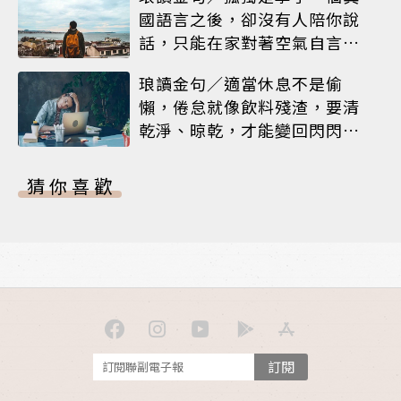
國語言之後，卻沒有人陪你說
話，只能在家對著空氣自言自
語
琅讀金句／適當休息不是偷
懶，倦怠就像飲料殘渣，要清
乾淨、晾乾，才能變回閃閃發
亮的杯子
猜你喜歡
訂閱