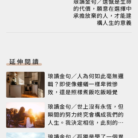
琅讀金句／遺憾是生命
的代價，願意在選擇中
承擔放棄的人，才能建
構人生的意義
延伸閱讀
琅讀金句／人為何如此毫無邏
輯？即使像螻蟻一樣卑微慘
敗，還是照樣煮飯吃飯睡覺
琅讀金句／世上沒有永恆，但
瞬間的努力終究會構成我們的
人生。我決定相信，此刻的閃
耀就是人生
琅讀金句／孤獨是學了一個異