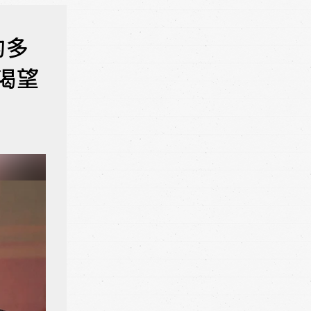
的多
渴望