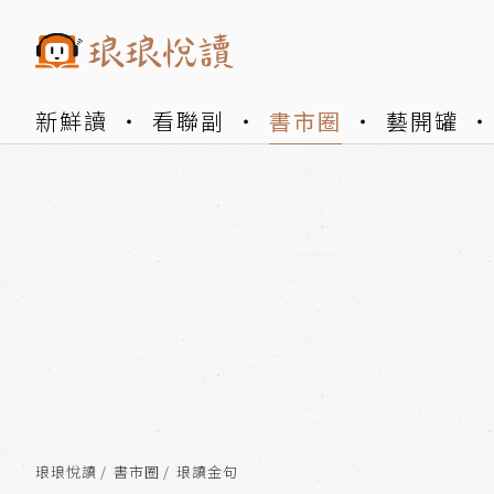
新鮮讀
看聯副
書市圈
藝開罐
琅琅悅讀
書市圈
琅讀金句