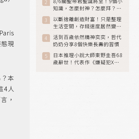
8/6關聖帝君聖誕將至！9個小
知識，怎麼封神？怎麼拜？該
拜哪個關帝？
以斷捨離創造財富！只是整理
生活空間，存錢速度居然變快
ris
了
活到百歲依然精神奕奕，哲代
姿態現
奶奶分享8個快樂長壽的習慣
日本推理小說大師東野圭吾68
歲辭世！代表作《嫌疑犯X的
獻身》《解憂雜貨店》獲獎無
數
嗎？本
這4人
而言，