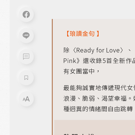
【
琅讀金句
】
除〈Ready for Love〉
Pink》還收錄5首全新
有女團當中，
最能夠誠實地傳遞現代女
浪漫、脆弱、渴望幸福。
種迥異的情緒間自由跳轉