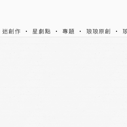
迷創作
星劇點
專題
琅琅原創