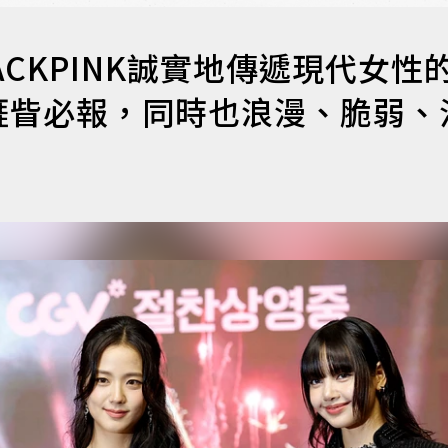
CKPINK誠實地傳遞現代女性
睚眥必報，同時也浪漫、脆弱、