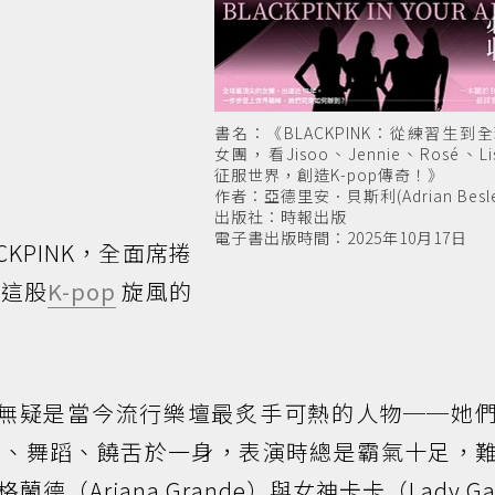
書名：《BLACKPINK：從練習生到
女團，看Jisoo、Jennie、Rosé、L
征服世界，創造K-pop傳奇！》
作者：亞德里安．貝斯利(Adrian Besle
出版社：時報出版
電子書出版時間：2025年10月17日
KPINK，全面席捲
對這股
K-pop
旋風的
é與Lisa無疑是當今流行樂壇最炙手可熱的人物──她
功、舞蹈、饒舌於一身，表演時總是霸氣十足，
（Ariana Grande）與女神卡卡（Lady Ga