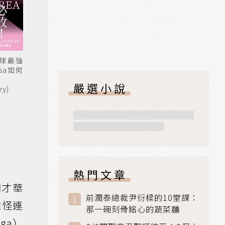
全球最強
isa如何
嚴選小說
y)
熱門文章
們才華
前潤泰總裁尹衍樑的10堂課：
難怪連
那一碗刻骨銘心的蔬菜麵
ga）