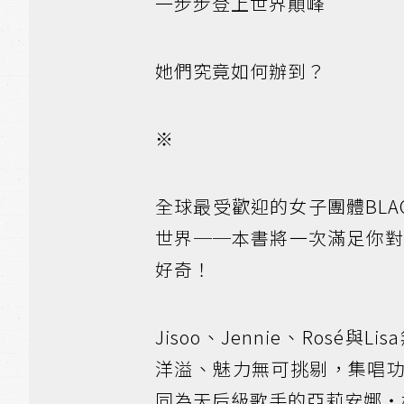
一步步登上世界顛峰
她們究竟如何辦到？
※
全球最受歡迎的女子團體BLAC
世界──本書將一次滿足你
好奇！
Jisoo、Jennie、Ros
洋溢、魅力無可挑剔，集唱
同為天后級歌手的亞莉安娜・格蘭德