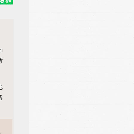
n
所
也
各