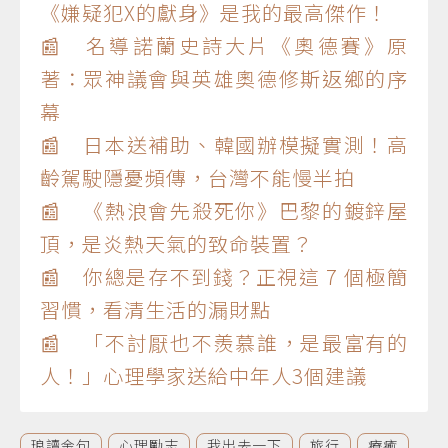
《嫌疑犯X的獻身》是我的最高傑作！
📰 名導諾蘭史詩大片《奧德賽》原
著：眾神議會與英雄奧德修斯返鄉的序
幕
📰 日本送補助、韓國辦模擬實測！高
齡駕駛隱憂頻傳，台灣不能慢半拍
📰 《熱浪會先殺死你》巴黎的鍍鋅屋
頂，是炎熱天氣的致命裝置？
📰 你總是存不到錢？正視這 7 個極簡
習慣，看清生活的漏財點
📰 「不討厭也不羨慕誰，是最富有的
人！」心理學家送給中年人3個建議
琅讀金句
心理勵志
我出去一下
旅行
療癒