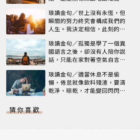
琅讀金句／世上沒有永恆，但
瞬間的努力終究會構成我們的
人生。我決定相信，此刻的閃
耀就是人生
琅讀金句／孤獨是學了一個異
國語言之後，卻沒有人陪你說
話，只能在家對著空氣自言自
語
琅讀金句／適當休息不是偷
懶，倦怠就像飲料殘渣，要清
乾淨、晾乾，才能變回閃閃發
亮的杯子
猜你喜歡