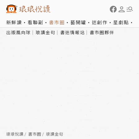
新鮮讀
看聯副
書市圈
藝開罐
迷創作
星劇點
出版風向球
琅讀金句
書迷情報站
書市圈夥伴
琅琅悅讀
書市圈
琅讀金句