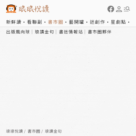
新鮮讀
看聯副
書市圈
藝開罐
迷創作
星劇點
出版風向球
琅讀金句
書迷情報站
書市圈夥伴
琅琅悅讀
書市圈
琅讀金句