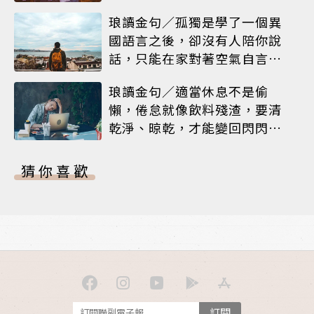
耀就是人生
琅讀金句／孤獨是學了一個異
國語言之後，卻沒有人陪你說
話，只能在家對著空氣自言自
語
琅讀金句／適當休息不是偷
懶，倦怠就像飲料殘渣，要清
乾淨、晾乾，才能變回閃閃發
亮的杯子
猜你喜歡
訂閱