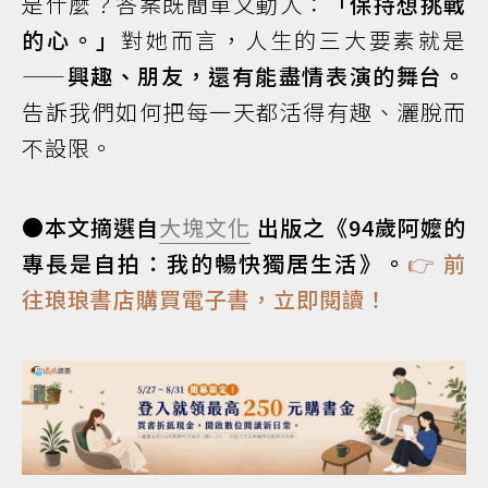
是什麼？答案既簡單又動人：
「保持想挑戰
的心。」
對她而言，人生的三大要素就是
——
興趣、朋友，還有能盡情表演的舞台。
告訴我們如何把每一天都活得有趣、灑脫而
不設限。
●本文摘選自
大塊文化
出版之《94歲阿嬤的
專長是自拍：我的暢快獨居生活》。
👉 前
往琅琅書店購買電子書，立即閱讀！