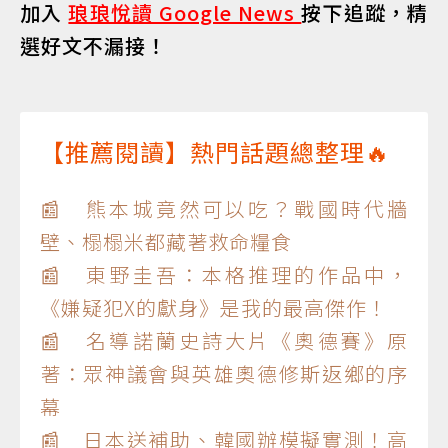
加入
琅琅悅讀 Google News
按下追蹤，精
選好文不漏接！
【推薦閱讀】熱門話題總整理🔥
📰 熊本城竟然可以吃？戰國時代牆
壁、榻榻米都藏著救命糧食
📰 東野圭吾：本格推理的作品中，
《嫌疑犯X的獻身》是我的最高傑作！
📰 名導諾蘭史詩大片《奧德賽》原
著：眾神議會與英雄奧德修斯返鄉的序
幕
📰 日本送補助、韓國辦模擬實測！高