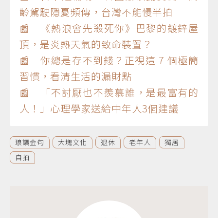
齡駕駛隱憂頻傳，台灣不能慢半拍
📰 《熱浪會先殺死你》巴黎的鍍鋅屋
頂，是炎熱天氣的致命裝置？
📰 你總是存不到錢？正視這 7 個極簡
習慣，看清生活的漏財點
📰 「不討厭也不羨慕誰，是最富有的
人！」心理學家送給中年人3個建議
琅讀金句
大塊文化
退休
老年人
獨居
自拍