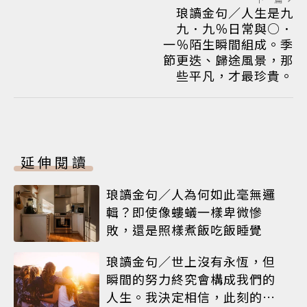
琅讀金句／人生是九
九．九％日常與○．
一％陌生瞬間組成。季
節更迭、歸途風景，那
些平凡，才最珍貴。
延伸閱讀
琅讀金句／人為何如此毫無邏
輯？即使像螻蟻一樣卑微慘
敗，還是照樣煮飯吃飯睡覺
琅讀金句／世上沒有永恆，但
瞬間的努力終究會構成我們的
人生。我決定相信，此刻的閃