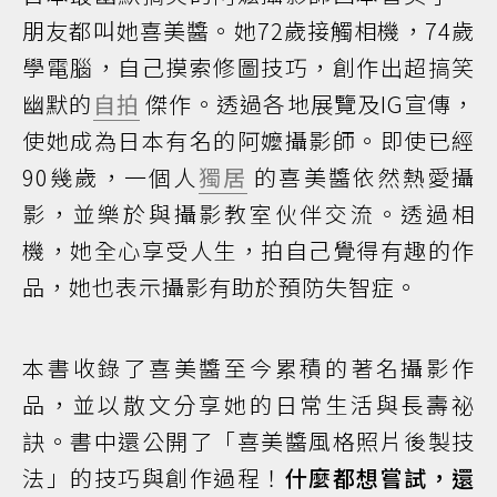
朋友都叫她喜美醬。她72歲接觸相機，74歲
學電腦，自己摸索修圖技巧，創作出超搞笑
幽默的
自拍
傑作。透過各地展覽及IG宣傳，
使她成為日本有名的阿嬤攝影師。即使已經
90幾歲，一個人
獨居
的喜美醬依然熱愛攝
影，並樂於與攝影教室伙伴交流。透過相
機，她全心享受人生，拍自己覺得有趣的作
品，她也表示攝影有助於預防失智症。
本書收錄了喜美醬至今累積的著名攝影作
品，並以散文分享她的日常生活與長壽祕
訣。書中還公開了「喜美醬風格照片後製技
法」的技巧與創作過程！
什麼都想嘗試，還