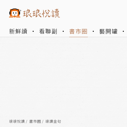
新鮮讀
看聯副
書市圈
藝開罐
琅琅悅讀
書市圈
琅讀金句