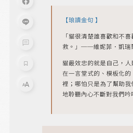
【
琅讀金句
】
「貓很清楚誰喜歡和不喜
救。」──維妮菲．凱瑞
貓最效忠的就是自己，人
在一言堂式的、模板化的
裡；哪怕只是為了幫助我
地聆聽內心不斷對我們吟