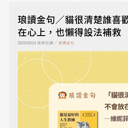
琅讀金句／貓很清楚誰喜
在心上，也懶得設法補救
琅琅悅讀／
琅讀金句
2025/03/24