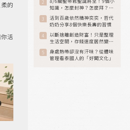
8/6關聖帝君聖誕將至！9個小
溫柔的
知識，怎麼封神？怎麼拜？該
拜哪個關帝？
活到百歲依然精神奕奕，哲代
奶奶分享8個快樂長壽的習慣
以斷捨離創造財富！只是整理
讓你活
生活空間，存錢速度居然變快
了
身處熱帶卻沒有汗味？從體味
管理看泰國人的「好聞文化」