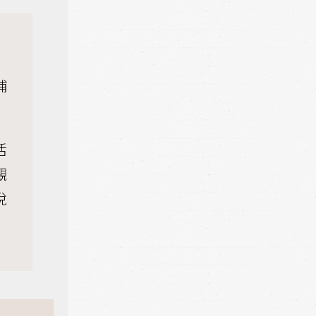
補
活
觀
悅