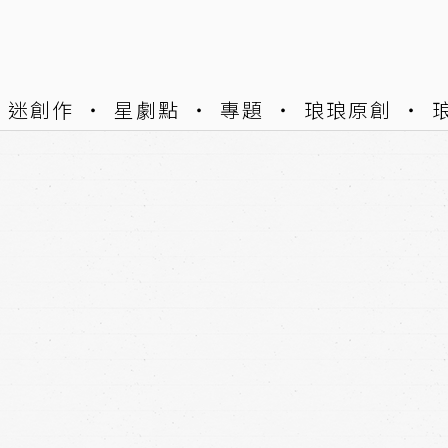
迷創作
星劇點
專題
琅琅原創