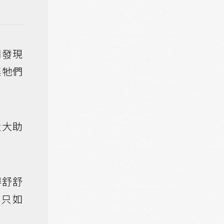
們發現
讓牠們
大大助
得舒舒
不只如