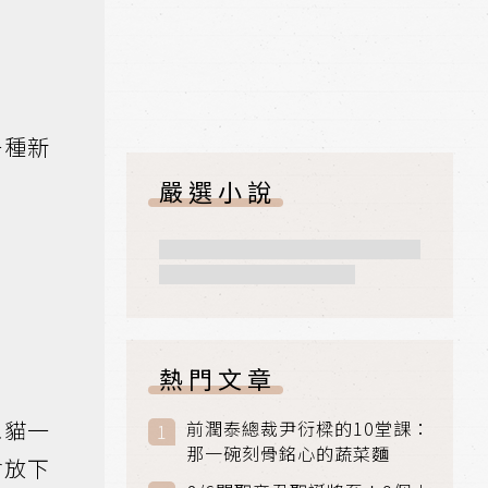
一種新
嚴選小說
熱門文章
像貓一
前潤泰總裁尹衍樑的10堂課：
那一碗刻骨銘心的蔬菜麵
會放下