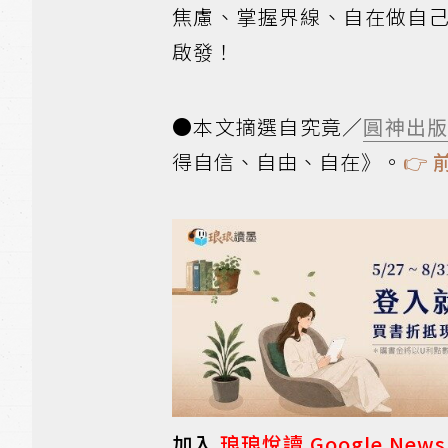
焦慮、掌握界線、自在做自
啟發！
●本文摘選自究竟／
圓神出
得自信、自由、自在》。
👉
加入
琅琅悅讀 Google New