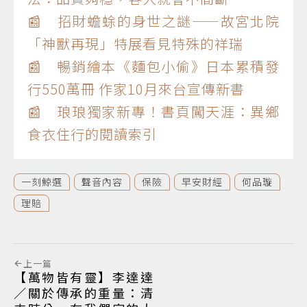
📰 招財蟾蜍的身世之謎——故宮北院
「神獸再現」特展看見特殊的祥瑞
📰 暢銷繪本《麵包小偷》日本累積發
行550萬冊 作家10月來台宣傳新書
📰 琅琅獨家新專！書頁闖天涯：異鄉
食衣住行的閱讀索引
一刻鯨選
聲音內容
保險
早安財經
何品璇
理賠
上一篇
【萬物皆有靈】李達達
／關於傳承的重量：清