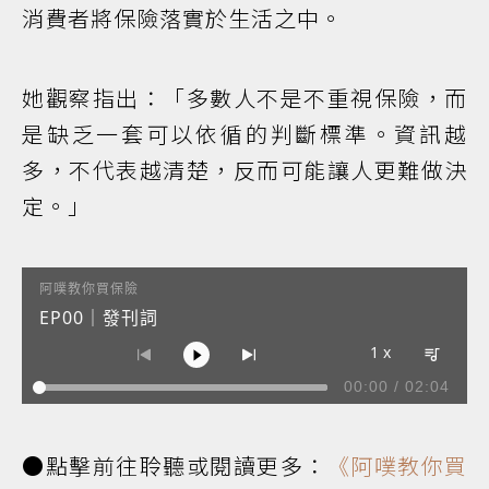
消費者將保險落實於生活之中。
她觀察指出：「多數人不是不重視保險，而
是缺乏一套可以依循的判斷標準。資訊越
多，不代表越清楚，反而可能讓人更難做決
定。」
阿噗教你買保險
EP00｜發刊詞
1 x
00:00
/
02:04
1
EP00｜發刊詞
Audio artist
2
EP08｜保單健檢怎麼做？先看懂自己的保障現況
●點擊前往聆聽或閱讀更多：
《阿噗教你買
Audio artist
3
EP19｜創業開店前一定要搞懂的保險配置
Audio artist