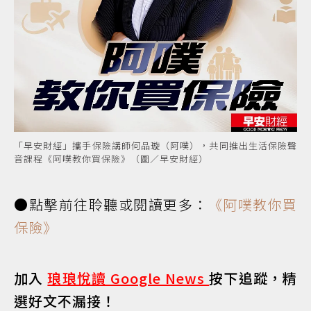
「早安財經」攜手保險講師何品璇（阿噗），共同推出生活保險聲
音課程《阿噗教你買保險》（圖／早安財經）
●點擊前往聆聽或閱讀更多：
《阿噗教你買
保險》
加入
琅琅悅讀 Google News
按下追蹤，精
選好文不漏接！