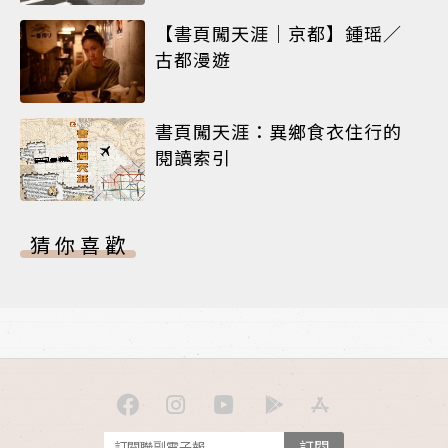
【書頁闖天涯｜京都】鍾瑶／
古都漫遊
書頁闖天涯：異鄉食衣住行的
閱讀索引
猜你喜歡
訂閱