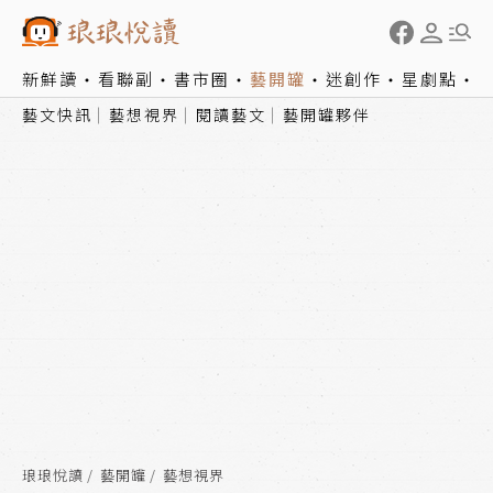
新鮮讀
看聯副
書市圈
藝開罐
迷創作
星劇點
藝文快訊
藝想視界
閱讀藝文
藝開罐夥伴
琅琅悅讀
藝開罐
藝想視界