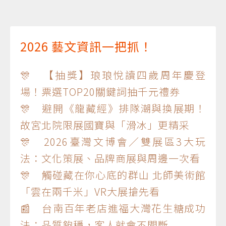
2026 藝文資訊一把抓！
🎊 【抽獎】琅琅悅讀四歲周年慶登
場！票選TOP20關鍵詞抽千元禮券
🎊 避開《龍藏經》排隊潮與換展期！
故宮北院限展國寶與「滑冰」更精采
🎊 2026臺灣文博會／雙展區3大玩
法：文化策展、品牌商展與周邊一次看
🎊 觸碰藏在你心底的群山 北師美術館
「雲在兩千米」VR大展搶先看
📰 台南百年老店進福大灣花生糖成功
法：品質夠穩，客人就會不間斷