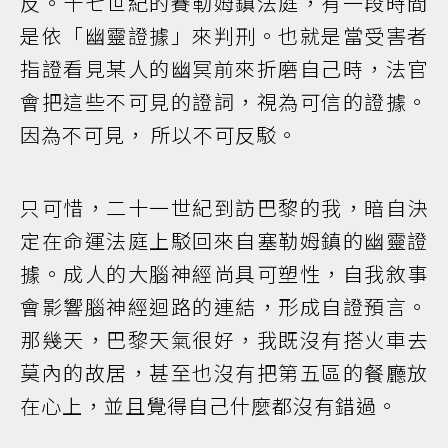
反。十七世紀的賽勒姆鎮法庭，有一段時間
是依「幽靈證據」來判刑。也就是當受害者
指證看見某人的幽冥前來折磨自己時，法官
會把這些不可見的證詞，視為可信的證據。
因為不可見， 所以不可反駁。
只可惜，二十一世紀到訪巴黎的我，暗自決
定在命運法庭上駁回來自塞勒姆鎮的幽靈證
據。成人的大腦神經尚具可塑性，自我敘事
會影響腦神經迴路的連結，形成自證預言。
那幾天，巴黎天氣很好，我既沒有搭火車去
莫內的故居，甚至也沒有把第五區的餐廳放
在心上，並且覺得自己什麼都沒有錯過。