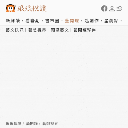
新鮮讀
看聯副
書市圈
藝開罐
迷創作
星劇點
藝文快訊
藝想視界
閱讀藝文
藝開罐夥伴
琅琅悅讀
藝開罐
藝想視界