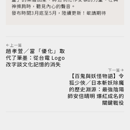
神擦肩時，聽見內心的聲音。
發布時間3月底至5月，陸續更新！敬請期待
上一篇
趙孝萱／當「優化」取
代了筆墨：從台電 Logo
改字談文化記憶的消失
下一篇
【百鬼與妖怪物語】令
狐少俠／日本斬妖除魔
的歷史淵源：最強陰陽
師安倍晴明 爆紅成名的
關鍵戰役