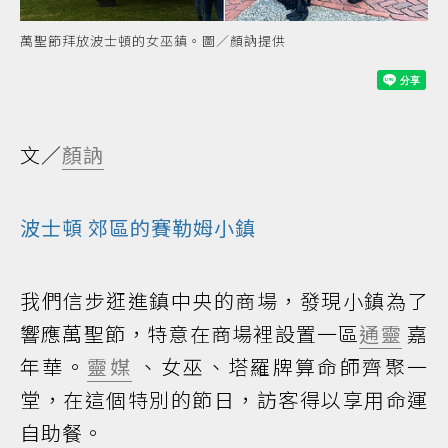
萬聖節拜放波士頓的女巫鎮。圖／顏訥提供
文／
顏訥
波士頓
郊區的賽勒姆小鎮
我們信步逛進鎮中央的商場，發現小鎮為了
響應萬聖節，特意在商場裡設置一區
通靈
嘉
年華。
靈媒
、女巫、塔羅牌算命師齊聚一
堂，在這個特別的節日，訪客得以享用命運
自助餐。