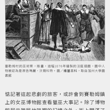
塞勒姆村的巫術案，版畫，這幅1876年繪製的法庭插圖，圖中人
物被認為是原告瑪麗·沃爾科特。圖／
維基百科
，取自加州大學圖
書館
惦記著這起悲劇的旅客，或許會到賽勒姆鎮
上的女巫博物館查看獵巫大事記。除了博物