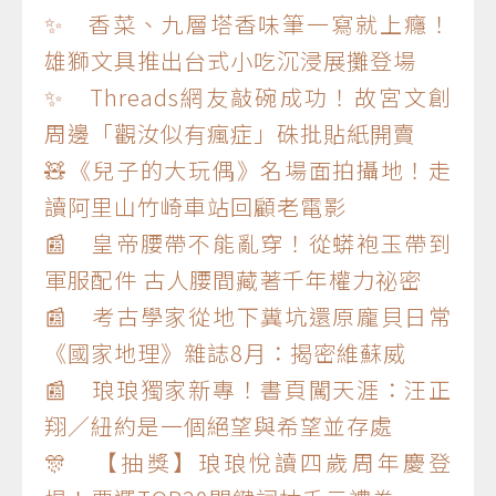
✨ 香菜、九層塔香味筆一寫就上癮！
雄獅文具推出台式小吃沉浸展攤登場
✨ Threads網友敲碗成功！故宮文創
周邊「觀汝似有瘋症」硃批貼紙開賣
🧸《兒子的大玩偶》名場面拍攝地！走
讀阿里山竹崎車站回顧老電影
📰 皇帝腰帶不能亂穿！從蟒袍玉帶到
軍服配件 古人腰間藏著千年權力祕密
📰 考古學家從地下糞坑還原龐貝日常
《國家地理》雜誌8月：揭密維蘇威
📰 琅琅獨家新專！書頁闖天涯：汪正
翔／紐約是一個絕望與希望並存處
🎊 【抽獎】琅琅悅讀四歲周年慶登