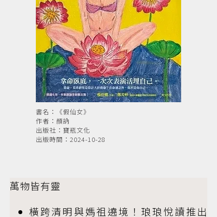
書名：《假仙女》
作者：顏訥
出版社：寶瓶文化
出版時間：2024-10-28
萬物皆有靈
橫跨清明與媽祖遶境！琅琅悅讀推出