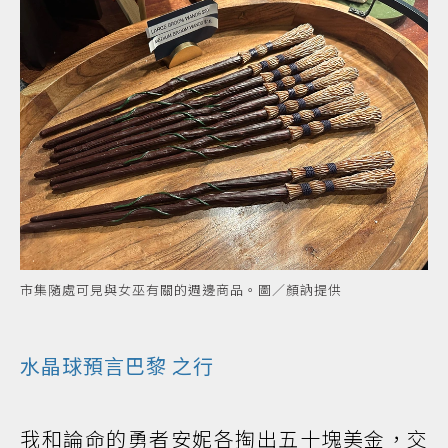
市集隨處可見與女巫有關的週邊商品。圖／顏訥提供
水晶球預言
巴黎
之行
我和論命的勇者安妮各掏出五十塊美金，交