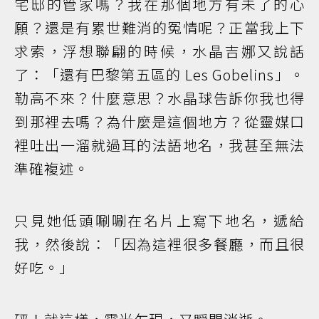
宅邸的管家嗎？我在那個地方有未了的心
願？還是有累世難消的冤情呢？正當我上下
求索，浮想聯翩的時候，水晶吉娜又說話
了：「還有巴黎第五區的 Les Gobelins」。
勒高不來？什麼意思？水晶球告訴你我也得
到那裡去嗎？為什麼是這個地方？從靈媒口
裡吐出一溜就過耳的法語地名，我甚至無法
準確複述。
只見她低頭唰唰在名片上寫下地名，遞給
我，然後說：「因為這裡很多餐廳，而且很
好吃。」