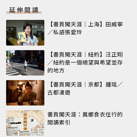
延伸閱讀
【書頁闖天涯｜上海】田威寧
／私語張愛玲
【書頁闖天涯｜紐約】汪正翔
／紐約是一個絕望與希望並存
的地方
【書頁闖天涯｜京都】鍾瑶／
古都漫遊
書頁闖天涯：異鄉食衣住行的
閱讀索引