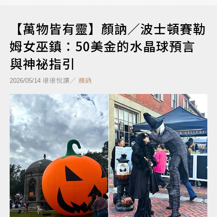
【萬物皆有靈】顏訥／波士頓賽勒
姆女巫鎮：50美金的水晶球預言
與神祕指引
琅琅悅讀／
顏訥
2026/05/14