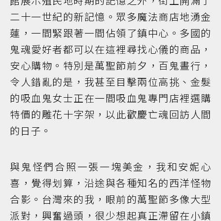
館展示殖民地時期的記憶之外，街上開滿了
二十一世紀的新記憶。眾多魔法商店地湧金
蓮，一間緊跟著一間佔領了鎮中心。多國的
鬼魂愛好者都可以在這裡尋找心儀的商品，
安心購物。特別是萬聖節前夕，百鬼晝行，
令人錯亂的是，我甚至目擊兩位高挑、金髮
的吸血鬼女士正在一間吸血鬼專門店裡選購
特價的雕花十字架，以此歡慶亡魂回訪人間
的日子。
與鬼怪們合照一張一塊美金，我和安妮心
喜，覺得划算，沿途與各種知名的西洋怪物
合影。台灣來的我，眼前的萬聖節多像大型
派對，興奮過頭，很少想起真正滯留在小鎮