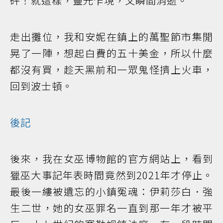
砰！就這樣，靈光乍現，又瞬間消逝。
走出攤位，我和安妮在鎮上的萬聖節市集閒
晃了一陣，想起白費的五十美金，所以什麼
都沒有買，趁天黑前和一眾鬼怪擠上火車，
回到波士頓。
後記
後來，我在女巫博物館的官方網站上，看到
獵巫大事記年表時間竟然到2021年才停止。
最後一縷被遺忘的小鎮冤魂：伊莉莎白．強
生二世，她的女巫罪名一直到那一年才被平