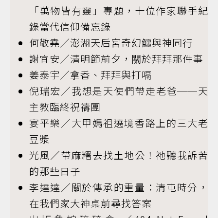
「萬物皆有靈」專題，十位作家聯手紀
錄當代信仰備忘錄
何敬堯／澎湖天后宮奇幻鱷與神同行
謝宜安／清明節前夕，關於拜拜那件事
姜泰宇／拿香、拜拜與打嗝
倪瑞宏／我想是天使們帶走老爸──天
主教臨終祝禱團
宴平樂／大甲媽祖遶境香路上的三大老
豆漿
光風／帶麻糬去找土地公！祂聽我訴苦
的那些日子
李達達／關於傳承的重量：清屯時分，
在我們家大神桌前尋找答案