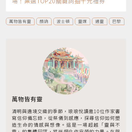
場！票選TOP20關鍵詞抽千元禮券
萬物皆有靈
顏訥
波士頓
靈媒
通靈
巴黎
萬物皆有靈
清明與遶境交織的季節，琅琅悅讀邀10位作家書
寫信仰備忘錄，從祭儀到感應，探尋信仰如何塑
造生命的情感與想像。這是一場超越「靈與不
靈」的集體回望，將迷惘化作安頓的力量。在與