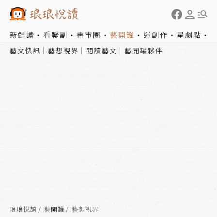
新鮮讀
看聯副
書市圈
藝開罐
迷創作
星劇點
藝文快訊
藝想視界
閱讀藝文
藝開罐夥伴
琅琅悅讀
藝開罐
藝想視界