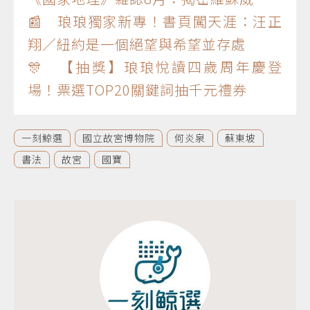
📰 琅琅獨家新專！書頁闖天涯：汪正
翔／紐約是一個絕望與希望並存處
🎊 【抽獎】琅琅悅讀四歲周年慶登
場！票選TOP20關鍵詞抽千元禮券
一刻鯨選
國立故宮博物院
何炎泉
蘇東坡
書法
故宮
國寶