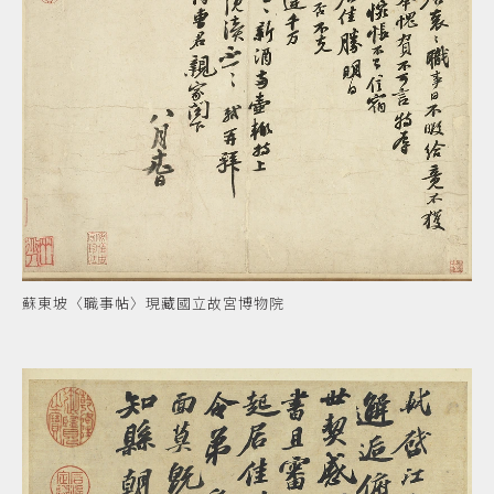
蘇東坡〈職事帖〉現藏國立故宮博物院