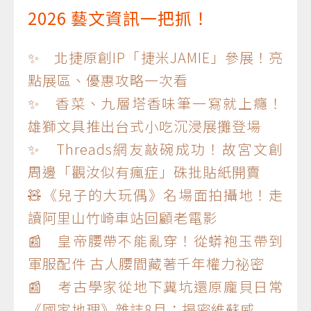
2026 藝文資訊一把抓！
✨ 北捷原創IP「捷米JAMIE」參展！亮
點展區、優惠攻略一次看
✨ 香菜、九層塔香味筆一寫就上癮！
雄獅文具推出台式小吃沉浸展攤登場
✨ Threads網友敲碗成功！故宮文創
周邊「觀汝似有瘋症」硃批貼紙開賣
🧸《兒子的大玩偶》名場面拍攝地！走
讀阿里山竹崎車站回顧老電影
📰 皇帝腰帶不能亂穿！從蟒袍玉帶到
軍服配件 古人腰間藏著千年權力祕密
📰 考古學家從地下糞坑還原龐貝日常
《國家地理》雜誌8月：揭密維蘇威