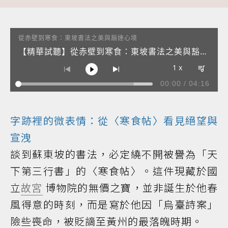
從赤壁到寒食：東坡書法之美與豁達心境
【精華試聽】從赤壁到寒食：東坡書法之美與豁達
心境
1 x
00:00
/
04:16
1
【精華試聽】從赤壁到寒食：東坡書法之美與豁達心境
Audio artist
2
【驚喜彩蛋】蘇東坡到臺灣！
Audio artist
字跡裡的微表情：從〈寒食帖〉看見絕望與
宣洩
談到蘇東坡的書法，必定繞不開被譽為「天
下第三行書」的〈寒食帖〉。這件現藏於國
立
故宮
博物院的無價之寶，並非誕生於他春
風得意的時刻，而是寫於他因「烏臺詩案」
險些喪命，被貶謫至黃州的最落魄時期。