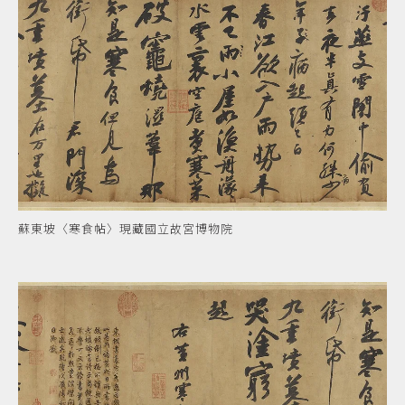
蘇東坡〈寒食帖〉現藏國立故宮博物院