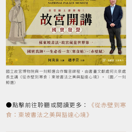
國立故宮博物院與一刻鯨選合作聲音課程，由書畫文獻處何炎泉處
長主講《從赤壁到寒食：東坡書法之美與豁達心境》。（圖／一刻
鯨選）
●點擊前往聆聽或閱讀更多：
《從赤壁到寒
食：東坡書法之美與豁達心境》