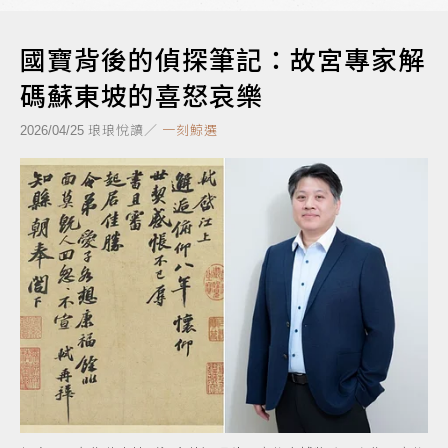
國寶背後的偵探筆記：故宮專家解
碼蘇東坡的喜怒哀樂
琅琅悅讀／
一刻鯨選
2026/04/25