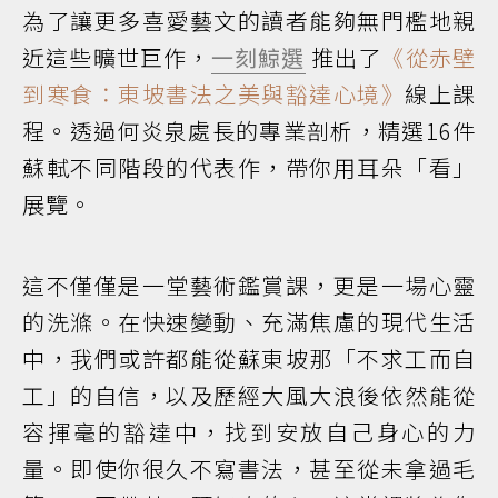
為了讓更多喜愛藝文的讀者能夠無門檻地親
近這些曠世巨作，
一刻鯨選
推出了
《從赤壁
到寒食：東坡書法之美與豁達心境》
線上課
程。透過何炎泉處長的專業剖析，精選16件
蘇軾不同階段的代表作，帶你用耳朵「看」
展覽。
這不僅僅是一堂藝術鑑賞課，更是一場心靈
的洗滌。在快速變動、充滿焦慮的現代生活
中，我們或許都能從蘇東坡那「不求工而自
工」的自信，以及歷經大風大浪後依然能從
容揮毫的豁達中，找到安放自己身心的力
量。即使你很久不寫書法，甚至從未拿過毛