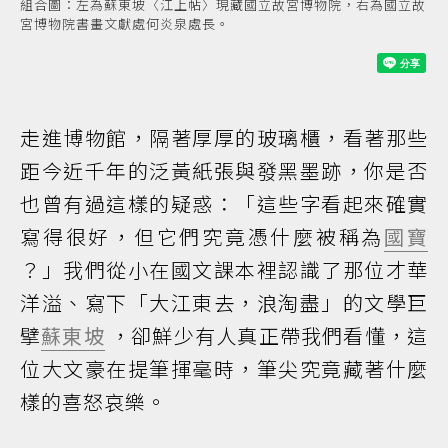
組合圖：左為蘇東坡〈江上帖〉現藏國立故宮博物院，右為國立故
宮博物院書畫文獻處何炎泉處長。
走進博物館，隔著厚厚的玻璃櫃，看著那些
距今近千年的泛黃紙張與發黑墨跡，你是否
也曾有過這樣的疑惑：「這些字看起來確實
寫得很好，但它們究竟憑什麼被稱為
國寶
？」我們從小在國文課本裡認識了那位才華
洋溢、寫下「大江東去，浪淘盡」的文學巨
擘
蘇東坡
，卻鮮少有人真正帶我們看懂，這
位大文豪在提筆揮毫時，筆尖究竟藏著什麼
樣的喜怒哀樂。