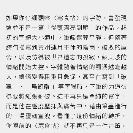
如果你仔細觀察〈寒食帖〉的字跡，會發現
這並不是一篇「從頭漂亮到尾」的作品。起
初的字體大小適中，筆觸還算平靜，但隨著
詩句描寫到黃州連月不休的陰雨、破敗的屋
舍，以及彷彿被世界遺忘的孤寂，蘇東坡的
情緒開始失控。字體隨著情緒的翻湧越寫越
大，線條變得粗重且急促，甚至在寫到「破
竈」、「烏銜帋 」等字眼時，下筆的力道彷
彿要將紙張劃破。這不再只是單純的寫字，
而是他在極度壓抑與痛苦中，藉由筆墨進行
的一場靈魂宣洩。看懂了這份情緒的轉折，
你眼前的〈寒食帖〉就不再只是一件古董，