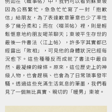
例如在〈職事帖〉中，我們可以看到蘇東坡
因為公務繁忙，急急忙忙寫了一封「抱歉
信」給朋友，為了表達歉意筆意也少了率性
多了幾分柔和；而在〈啜茶帖〉裡，則是輕
鬆愜意地約朋友喝茶聊天；東坡平生存世的
最後一件書法〈江上帖〉，許多字其實都已
經露出「敗相」，可見他的身體狀況已經每
況愈下。這些種種反而成就了書法中最自
然、最凝練的線條。原來，這位歷史上的神
級人物，也會趕稿、也會為了日常瑣事發牢
騷。透過這些充滿生活氣息的筆墨，我們看
見了一個無比真實、親切的「暖男」東坡。