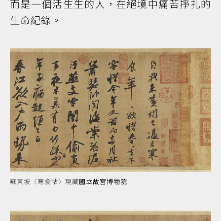
而是一個活生生的人，在絕境中痛苦掙扎的
生命紀錄。
蘇東坡〈寒食帖〉現藏
國立故宮博物院