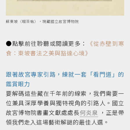
蘇東坡〈啜茶帖〉，現藏國立故宮博物院
●點擊前往聆聽或閱讀更多：
《從赤壁到寒
食：東坡書法之美與豁達心境》
跟著故宮專家引路，練就一套「看門道」的
鑑賞眼力
要解碼這些藏在千年前的線索，我們需要一
位兼具深厚學養與獨特視角的引路人。國立
故宮博物院書畫文獻處處長
何炎泉
，正是帶
領我們走入這場藝術解謎的最佳人選。