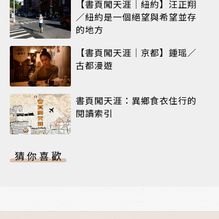
【書頁闖天涯｜紐約】汪正翔
／紐約是一個絕望與希望並存
的地方
【書頁闖天涯｜京都】鍾瑶／
古都漫遊
書頁闖天涯：異鄉食衣住行的
閱讀索引
猜你喜歡