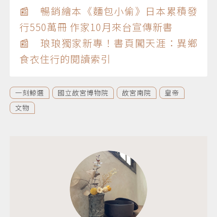
📰 暢銷繪本《麵包小偷》日本累積發
行550萬冊 作家10月來台宣傳新書
📰 琅琅獨家新專！書頁闖天涯：異鄉
食衣住行的閱讀索引
一刻鯨選
國立故宮博物院
故宮南院
皇帝
文物