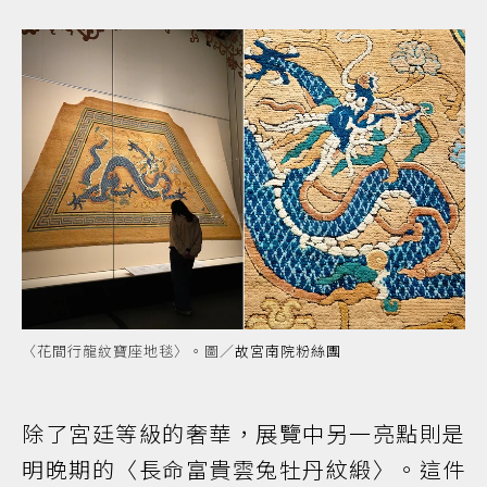
〈花間行龍紋寶座地毯〉。圖／
故宮南院粉絲團
除了宮廷等級的奢華，展覽中另一亮點則是
明晚期的〈長命富貴雲兔牡丹紋緞〉。這件