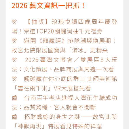
2026 藝文資訊一把抓！
🎊 【抽獎】琅琅悅讀四歲周年慶登
場！票選TOP20關鍵詞抽千元禮券
🎊 避開《龍藏經》排隊潮與換展期！
故宮北院限展國寶與「滑冰」更精采
🎊 2026臺灣文博會／雙展區3大玩
法：文化策展、品牌商展與周邊一次看
🎊 觸碰藏在你心底的群山 北師美術館
「雲在兩千米」VR大展搶先看
📰 台南百年老店進福大灣花生糖成功
法：品質夠穩，客人就會不間斷
📰 招財蟾蜍的身世之謎——故宮北院
「神獸再現」特展看見特殊的祥瑞