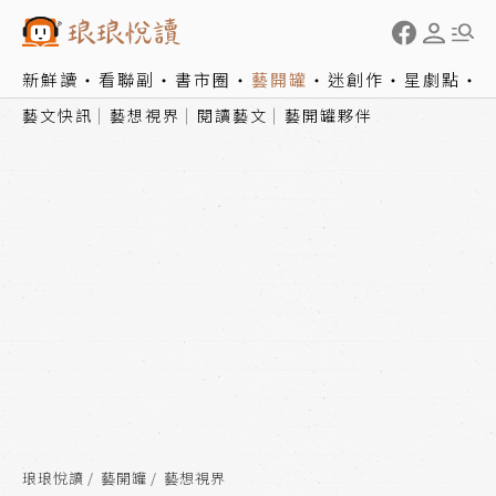
新鮮讀
看聯副
書市圈
藝開罐
迷創作
星劇點
藝文快訊
藝想視界
閱讀藝文
藝開罐夥伴
琅琅悅讀
藝開罐
藝想視界