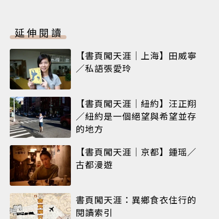
延伸閱讀
【書頁闖天涯｜上海】田威寧
／私語張愛玲
【書頁闖天涯｜紐約】汪正翔
／紐約是一個絕望與希望並存
的地方
【書頁闖天涯｜京都】鍾瑶／
古都漫遊
書頁闖天涯：異鄉食衣住行的
閱讀索引