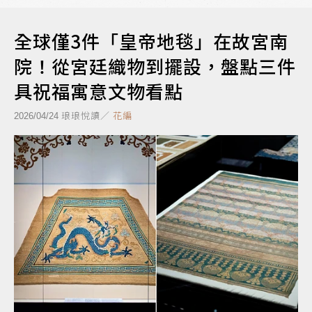
全球僅3件「皇帝地毯」在故宮南
院！從宮廷織物到擺設，盤點三件
具祝福寓意文物看點
琅琅悅讀／
花編
2026/04/24