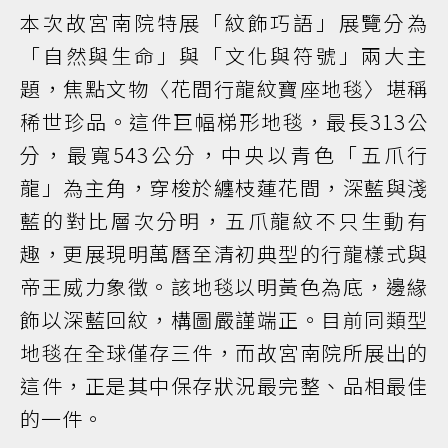
本次故宮南院特展「紋飾巧語」展覽分為
「自然與生命」與「文化與符號」兩大主
題，焦點文物〈花間行龍紋寶座地毯〉堪稱
稀世珍品。這件巨幅梯形地毯，最長313公
分，最寬543公分，中央以青色「五爪行
龍」為主角，穿梭於纏枝蓮花間，深藍與淺
藍的對比層次分明，五爪龍紋不只生動有
趣，更展現明萬曆至清初典型的行龍樣式與
帝王威力象徵。該地毯以明黃色為底，邊緣
飾以深藍回紋，構圖嚴謹端正。目前同類型
地毯在全球僅存三件，而故宮南院所展出的
這件，正是其中保存狀況最完整、品相最佳
的一件。