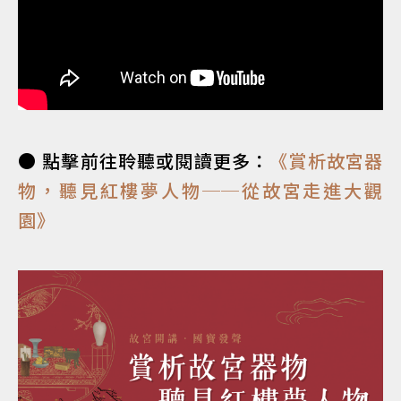
● 點擊前往聆聽或閱讀更多：
《賞析故宮器
物，聽見紅樓夢人物──從故宮走進大觀
園》