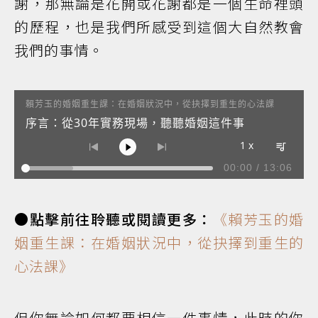
謝，那無論是花開或花謝都是一個生命裡頭
的歷程，也是我們所感受到這個大自然教會
我們的事情。
賴芳玉的婚姻重生課：在婚姻狀況中，從抉擇到重生的心法課
序言：從30年實務現場，聽聽婚姻這件事
1 x
00:00
/
13:06
●點擊前往聆聽或閱讀更多：
《賴芳玉的婚
姻重生課：在婚姻狀況中，從抉擇到重生的
心法課》
但你無論如何都要相信一件事情，此時的你