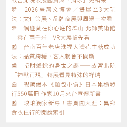
🎊 2026臺灣文博會／雙展區3大玩
法：文化策展、品牌商展與周邊一次看
🎊 觸碰藏在你心底的群山 北師美術館
「雲在兩千米」VR大展搶先看
📰 台南百年老店進福大灣花生糖成功
法：品質夠穩，客人就會不間斷
📰 招財蟾蜍的身世之謎——故宮北院
「神獸再現」特展看見特殊的祥瑞
📰 暢銷繪本《麵包小偷》日本累積發
行550萬冊 作家10月來台宣傳新書
📰 琅琅獨家新專！書頁闖天涯：異鄉
食衣住行的閱讀索引