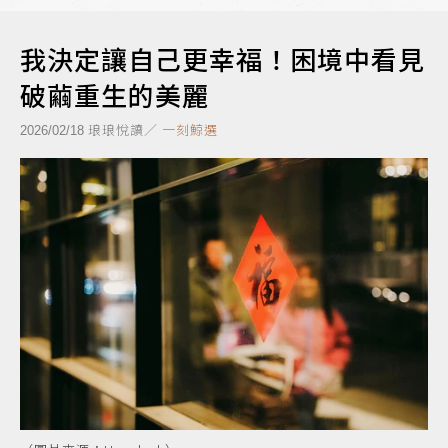
我決定讓自己更幸福！困境中看見
破繭重生的美麗
琅琅悅讀／
一刻鯨選
2026/02/18