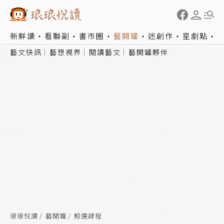
新鮮讀
看聯副
書市圈
藝開罐
迷創作
星劇點
藝文快訊
藝想視界
閱讀藝文
藝開罐夥伴
琅琅悅讀
藝開罐
鯨選課程