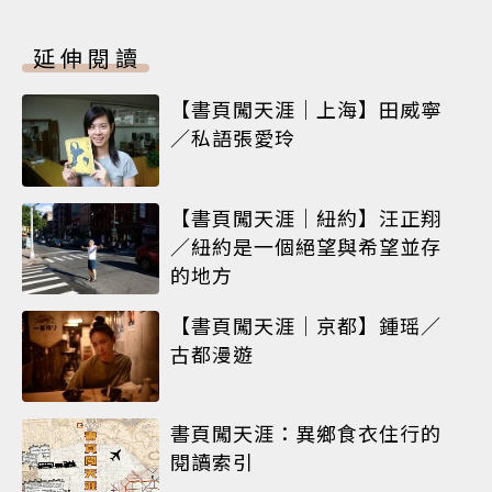
延伸閱讀
【書頁闖天涯｜上海】田威寧
／私語張愛玲
【書頁闖天涯｜紐約】汪正翔
／紐約是一個絕望與希望並存
的地方
【書頁闖天涯｜京都】鍾瑶／
古都漫遊
書頁闖天涯：異鄉食衣住行的
閱讀索引