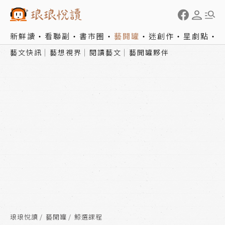
新鮮讀
看聯副
書市圈
藝開罐
迷創作
星劇點
藝文快訊
藝想視界
閱讀藝文
藝開罐夥伴
琅琅悅讀
藝開罐
鯨選課程