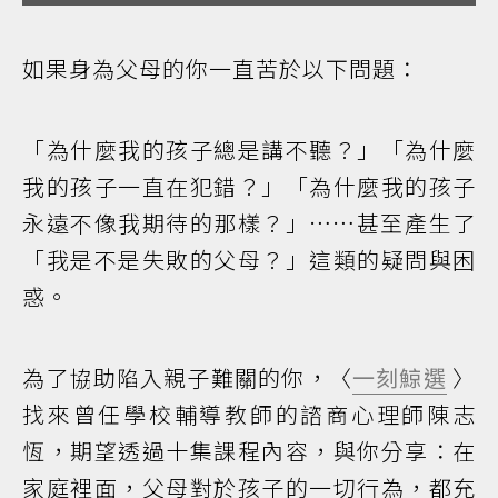
1
發刊詞：陪伴孩子再長大一次
Audio artist
2
如何安慰挫敗中的孩子？
Audio artist
如果身為父母的你一直苦於以下問題：
「為什麼我的孩子總是講不聽？」「為什麼
我的孩子一直在犯錯？」「為什麼我的孩子
永遠不像我期待的那樣？」……甚至產生了
「我是不是失敗的父母？」這類的疑問與困
惑。
為了協助陷入親子難關的你，〈
一刻鯨選
〉
找來曾任學校輔導教師的諮商心理師陳志
恆，期望透過十集課程內容，與你分享：在
家庭裡面，父母對於孩子的一切行為，都充