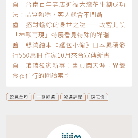
📰 台南百年老店進福大灣花生糖成功
法：品質夠穩，客人就會不間斷
📰 招財蟾蜍的身世之謎——故宮北院
「神獸再現」特展看見特殊的祥瑞
📰 暢銷繪本《麵包小偷》日本累積發
行550萬冊 作家10月來台宣傳新書
📰 琅琅獨家新專！書頁闖天涯：異鄉
食衣住行的閱讀索引
聽見金句
一刻鯨選
鯨選課程
陳志恆