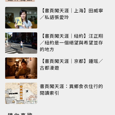
【書頁闖天涯｜上海】田威寧
／私語張愛玲
【書頁闖天涯｜紐約】汪正翔
／紐約是一個絕望與希望並存
的地方
【書頁闖天涯｜京都】鍾瑶／
古都漫遊
書頁闖天涯：異鄉食衣住行的
閱讀索引