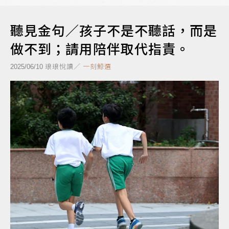
聽見金句／孩子不是不聽話，而是
做不到；請用陪伴取代指責。
琅琅悅讀／
一刻鯨選
2025/06/10