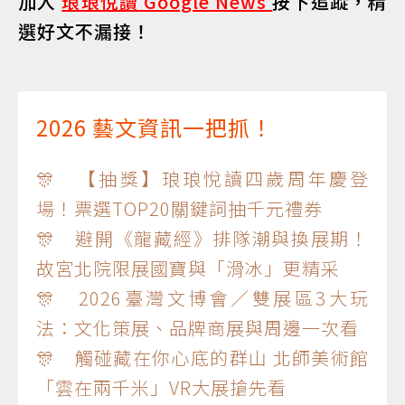
加入
琅琅悅讀 Google News
按下追蹤，精
選好文不漏接！
2026 藝文資訊一把抓！
🎊 【抽獎】琅琅悅讀四歲周年慶登
場！票選TOP20關鍵詞抽千元禮券
🎊 避開《龍藏經》排隊潮與換展期！
故宮北院限展國寶與「滑冰」更精采
🎊 2026臺灣文博會／雙展區3大玩
法：文化策展、品牌商展與周邊一次看
🎊 觸碰藏在你心底的群山 北師美術館
「雲在兩千米」VR大展搶先看