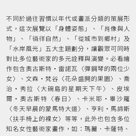
不同於過往習慣以年代或畫派分類的策展形
式，這次展覽以「身體姿態」、「肖像與人
物」、「徜徉自然」、「從城市到鄉村」及
「水岸風光」五大主題劃分，讓觀眾可同時
對比多位藝術家的多元詮釋與演變。必看繪
作包含奧古斯特・雷諾瓦〈彈鋼琴的兩位少
女〉、文森・梵谷〈花朵盛開的果園〉、喬
治・秀拉〈大碗島的星期天下午〉、皮埃
爾・奧古斯特〈春日〉、卡米耶・畢沙羅
〈冬天早晨的蒙馬特大道〉、亨利・馬諦斯
〈扶手椅上的裸女〉等等，此外也包含多位
知名女性藝術家畫作，如：瑪麗．卡薩特、