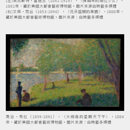
(左)奧古斯特‧雷諾瓦（1841-1919），〈彈鋼琴的兩位少女〉，
1882年，藏於美國大都會藝術博物館。圖片來源自時藝多媒體
(右)文森‧梵谷（1853-1890），〈花朵盛開的果園〉，1888年，
藏於美國大都會藝術博物館。圖片來源：自時藝多媒體
喬治‧秀拉（1859-1891），〈大碗島的星期天下午〉，1884
年，藏於美國大都會藝術博物館。圖片來源：自時藝多媒體