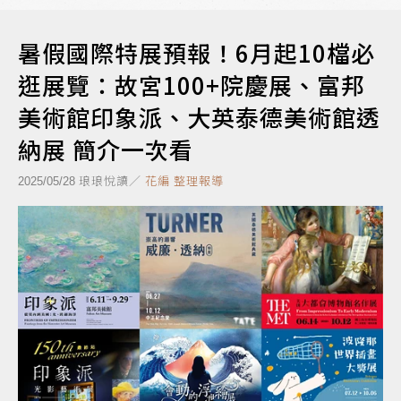
暑假國際特展預報！6月起10檔必
逛展覽：故宮100+院慶展、富邦
美術館印象派、大英泰德美術館透
納展 簡介一次看
琅琅悅讀／
花編 整理報導
2025/05/28