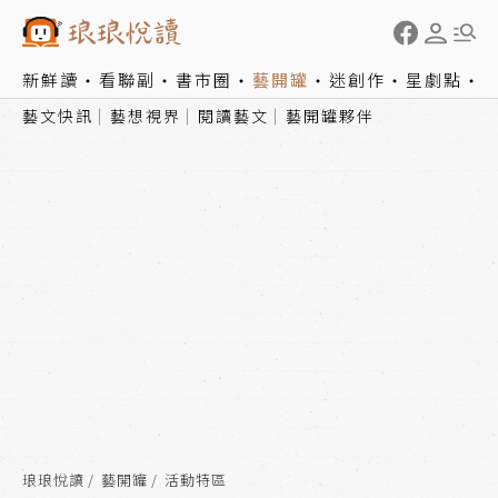
新鮮讀
看聯副
書市圈
藝開罐
迷創作
星劇點
藝文快訊
藝想視界
閱讀藝文
藝開罐夥伴
琅琅悅讀
藝開罐
活動特區