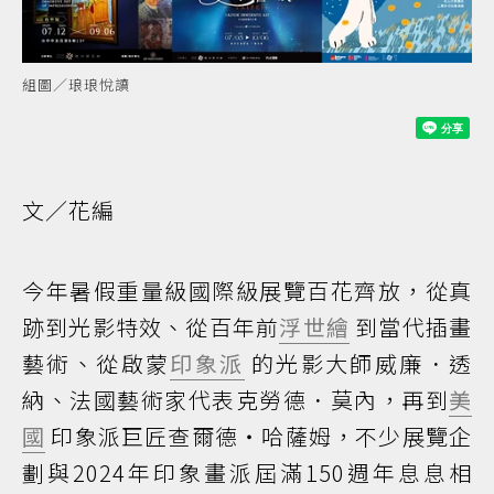
組圖／琅琅悅讀
文／花編
今年暑假重量級國際級展覽百花齊放，從真
跡到光影特效、從百年前
浮世繪
到當代插畫
藝術、從啟蒙
印象派
的光影大師威廉．透
納、法國藝術家代表克勞德．莫內，再到
美
國
印象派巨匠查爾德・哈薩姆，不少展覽企
劃與2024年印象畫派屆滿150週年息息相