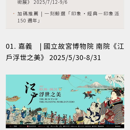
術展》 2025/7/12-9/6
加碼推薦 | 一刻鯨選「印象・經典—印象派
150 週年」
01. 嘉義 | 國立故宮博物院 南院《江
戶浮世之美》 2025/5/30-8/31