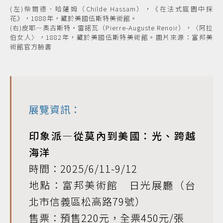
(左)柴爾德．哈薩姆（Childe Hassam），《在法式庭園中採
花》，1888年，藏於美國伍斯特美術館。
(右)皮耶—奧古斯特・雷諾瓦（Pierre-Auguste Renoir），〈阿拉
伯女人〉，1882年，藏於美國伍斯特美術館。圖片來源：富邦美
術館官方臉書
展覽資訊：
印象派—從莫內到美國：光、跨越
海洋
時間：2025/6/11-9/12
地點：富邦美術館 日光展廳（台
北市信義區松高路79號）
售票：預售220元，全票450元/張