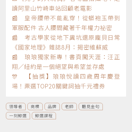
讀阿里山竹崎車站回顧老電影
📰 皇帝腰帶不能亂穿！從蟒袍玉帶到
軍服配件 古人腰間藏著千年權力祕密
📰 考古學家從地下糞坑還原龐貝日常
《國家地理》雜誌8月：揭密維蘇威
📰 琅琅獨家新專！書頁闖天涯：汪正
翔／紐約是一個絕望與希望並存處
🎊 【抽獎】琅琅悅讀四歲周年慶登
場！票選TOP20關鍵詞抽千元禮券
領導者
商標
品牌
老師
聽見金句
一刻鯨選
鯨選課程