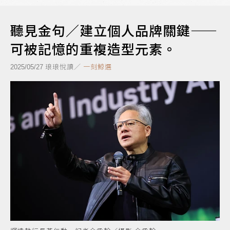
聽見金句／建立個人品牌關鍵——
可被記憶的重複造型元素。
琅琅悅讀／
一刻鯨選
2025/05/27