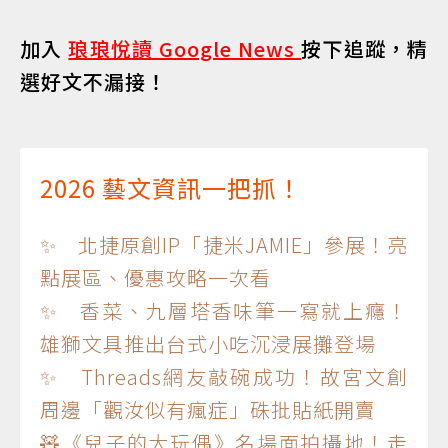
加入
琅琅悅讀 Google News
按下追蹤，精
選好文不漏接！
2026 藝文資訊一把抓！
✨ 北捷原創IP「捷米JAMIE」參展！亮
點展區、優惠攻略一次看
✨ 香菜、九層塔香味筆一寫就上癮！
雄獅文具推出台式小吃沉浸展攤登場
✨ Threads網友敲碗成功！故宮文創
周邊「觀汝似有瘋症」硃批貼紙開賣
🧸《兒子的大玩偶》名場面拍攝地！走