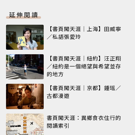
延伸閱讀
【書頁闖天涯｜上海】田威寧
／私語張愛玲
【書頁闖天涯｜紐約】汪正翔
／紐約是一個絕望與希望並存
的地方
【書頁闖天涯｜京都】鍾瑶／
古都漫遊
書頁闖天涯：異鄉食衣住行的
閱讀索引