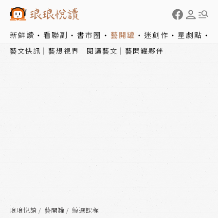
新鮮讀
看聯副
書市圈
藝開罐
迷創作
星劇點
藝文快訊
藝想視界
閱讀藝文
藝開罐夥伴
琅琅悅讀
藝開罐
鯨選課程